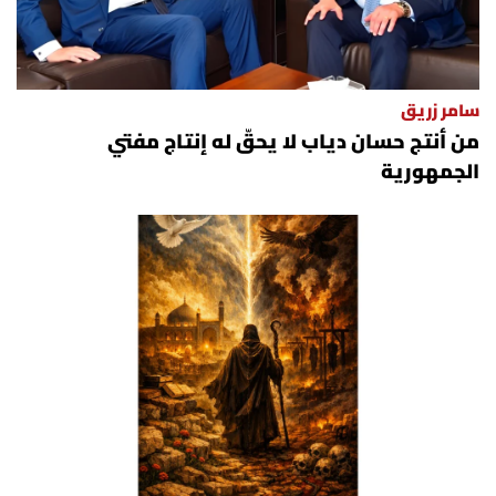
الرياضة
منوّعات
سامر زريق
من أنتج حسان دياب لا يحقّ له إنتاج مفتي
حظّك اليوم
الجمهورية
للتاريخ
فيديو
من نحن
للتواصل معنا
شروط الاستخدام