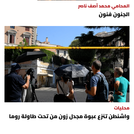
شروط الإشتراك
المحامي محمد آصف ناصر
الجنون فنون
Digital solutions by
محليات
واشنطن تنزع عبوة مجدل زون من تحت طاولة روما