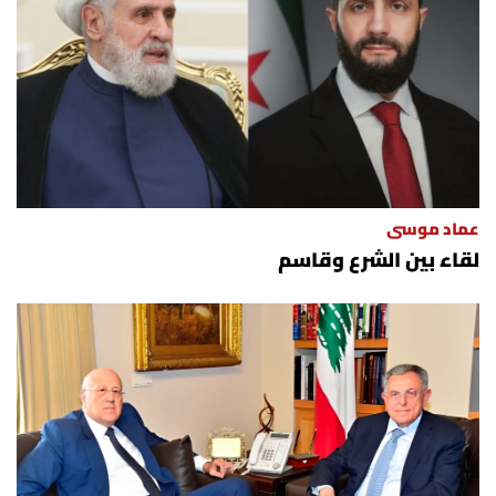
العالم
الصحافة الإسرائيلية
ثقافة وفنون
فصل من كتاب
عماد موسى
لقاء بين الشرع وقاسم
اقرأ تضحك
كاميرا
سجالات
صحّة وصحن