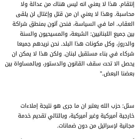
إنتقام. هذا لا يعني انه ليس هناك من عدالة ولا
محاسبة. وهذا لا يعني ان من قتل وإغتال لن يلقى
العقاب. اما في السياسة، فنحن آتون بمنطق شراكة
بين جميع اللبنانيين: الشيعة، والمسيحيون والسنة
والدروز، وكل مكونات هذا البلد. نحن نريدهم جميعا
شركاء في بناء مستقبل لبنان. ولكن هذا لا يمكن ان
يحصل الا تحت سقف القانون والدستور، وبالمساواة بين
بعضنا البعض."
سئل: حزب الله يعتبر ان ما جرى هو نتيجة إملاءات
خارجية أميركية وغير أميركية، وبالتالي تقديم خدمة
مجانية لإسرائيل من دون ضمانات.