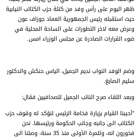
العالم
ظهر اليوم على رأس وفد من كتلة حزب الكتائب النيابية
حيث استقبله رئيس الجمهورية العماد جوزاف عون
الصحافة الإسرائيلية
وعرض معه لاخر التطورات على الساحة المحلية في
ضوء القرارات الصادرة عن مجلس الوزراء امس.
ثقافة وفنون
فصل من كتاب
وضم الوفد النواب نديم الجميل، الياس حنكش والدكتور
اقرأ تضحك
سليم الصايغ.
كاميرا
وبعد اللقاء صرح النائب الجميل للصحافيين فقال:
سجالات
"أحببنا القيام بزيارة فخامة الرئيس لنؤكد له وقوف حزب
الكتائب الى جانبه وجانب الحكومة ورئيسها. نحن
صحّة وصحن
فخورون انه، وللمرة الأولى منذ 35 سنة، وصلنا الى