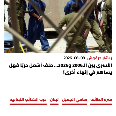
ريشار حرفوش
08 . 08 . 2026
الأسرى بين الـ2006 و2026… ملف أشعل حربًا فهل
يساهم في إنهاء أخرى؟
فترة الطائف
سامي الجميّل
لبنان
حزب الكتائب اللبنانية