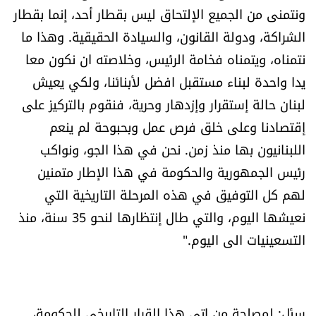
ونتمنى من الجميع الإلتحاق ليس بقطار أحد، إنما بقطار
الشراكة، ودولة القانون، والسيادة الحقيقية. وهذا ما
نتمناه، ويتمناه فخامة الرئيس، وخلاصته ان نكون معا
يدا واحدة لبناء مستقبل افضل لأبنائنا، ولكي يعيش
لبنان حالة إستقرار وإزدهار وحرية، فنقوم بالتركيز على
إقتصادنا وعلى خلق فرص عمل وبحبوحة لم ينعم
اللبنانيون بها منذ زمن. نحن في هذا الجو، ونواكب
رئيس الجمهورية والحكومة في هذا الإطار متمنين
لهم كل التوفيق في هذه المرحلة التاريخية التي
نعيشها اليوم، والتي طال إنتظارها لنحو 35 سنة، منذ
التسعينيات الى اليوم."
سئل: لمصلحة من اتى هذا القرار التاريخي للحكومة،