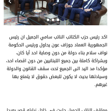
أسرار
متفرقات
نداء القرّاء
اكد رئيس حزب الكتائب النائب سامي الجميل ان رئيس
الجمهورية العماد جوزاف عون يحاول ورئيس الحكومة
خاص الموقع
نواف سلام بناء دولة من دون وصاية احد أيا كان،
وبشراكة كاملة بين جميع اللبنانيين من دون اقصاء احد،
كتّابنا
مؤكدا مد اليد الى الجميع تحت سقف القانون والدولة
تحت المجهر
وسيادتها بحيث لا يكون للبعض حقوق لا يتمتع بها
غيرهم.
آراء
اقتصاد
مواقف النائب الجميل جاءت في خلال زيارته قصر بعبدا