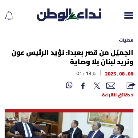
محليات
الجميّل من قصر بعبدا: نؤيد الرئيس عون
ونريد لبنان بلا وصاية
إقرأ الجريدة
08 . 08 . 2025
01 : 13 م
لبنان
الغلاف
9 دقائق للقراءة
نداء اليوم
محليات