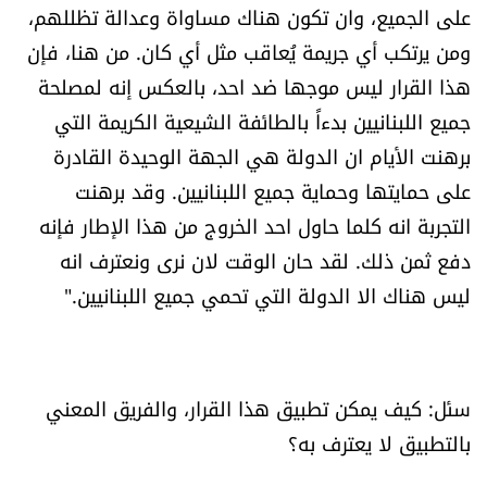
على الجميع، وان تكون هناك مساواة وعدالة تظللهم،
ومن يرتكب أي جريمة يُعاقب مثل أي كان. من هنا، فإن
هذا القرار ليس موجها ضد احد، بالعكس إنه لمصلحة
جميع اللبنانيين بدءاً بالطائفة الشيعية الكريمة التي
برهنت الأيام ان الدولة هي الجهة الوحيدة القادرة
على حمايتها وحماية جميع اللبنانيين. وقد برهنت
التجربة انه كلما حاول احد الخروج من هذا الإطار فإنه
دفع ثمن ذلك. لقد حان الوقت لان نرى ونعترف انه
ليس هناك الا الدولة التي تحمي جميع اللبنانيين."
سئل: كيف يمكن تطبيق هذا القرار، والفريق المعني
بالتطبيق لا يعترف به؟