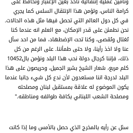
وتأمين عملية إنتقالية تأخذ بعين الإعتبار وتحافظ على
كرامة الناس، وتؤمن هذا الإنتقال السلس كما يجري
في كل دول العالم التي تحصل فيها مثل هذه الحالات.
نحن نطمئن على قدر الإمكان، مع العلم انه عندما كنا
نُغتال ونُقصى، وكنا تحت الإضطهاد، فما من احد سأل
عنا ولا اخذ رأينا، ولا حتى طمأننا. على الرغم من كل
ذلك، فإننا كرجال دولة نحب هذا البلد ونؤمن بال10452
كلم مربع، شعار الشيخ بشير الجميل، وحريصون على هذا
البلد لدرجة اننا مستعدون لأن ندع كل شيء جانبا عندما
يكون الموضوع له علاقة بمستقبل لبنان ومصلحته
ومصلحة الشعب اللبناني بكافة طوائفه ومناطقه."
سئل عن رأيه بالمخرج الذي حصل بالأمس وما إذا كانت