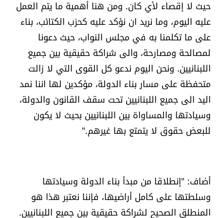
حيث لا إقصاء لأي كان. ومن هنا أهمية ما يتم العمل
شروط الإشتراك
عليه اليوم، وما نريد ان نؤكد عليه كحزب الكتائب، بناء
على ما تكلمنا به في مجلس النواب، حيث دعونا
Digital solutions by
لمصالحة ومصارحة، والى شراكة حقيقية بين جميع
اللبنانيين. ونحن اليوم ندعو كل القوى التي لا زالت
متحفظة على مسار بناء الدولة، مؤكدين لها اننا نمد
اليد الى جميع اللبنانيين تحت سقف القانون والدولة،
وسيادتها والمساواة بين اللبنانيين بحيث لا يكون
للبعض حقوق لا يتمتع بها غيرهم."
أضاف: "إنطلاقا من مبدأ بناء الدولة وسيادتها
وسلطتها على كامل أراضيها، فإننا نعتبر هذا هو
المنطلق الصحيح لشراكة حقيقية بين جميع اللبنانيين.