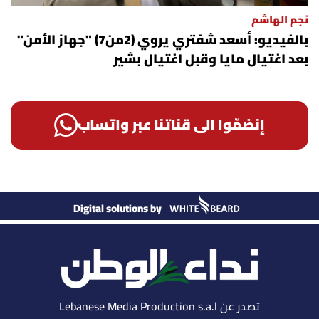
نجم الهاشم
بالفيديو: أسعد شفتري يروي (2من7) "جهاز الأمن"
بعد اغتيال مايا وقبل اغتيال بشير
إنضمّوا الى قناتنا عبر واتساب
Digital solutions by
تصدر عن Lebanese Media Production s.a.l