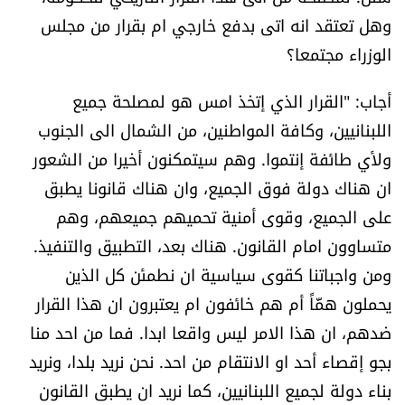
وهل تعتقد انه اتى بدفع خارجي ام بقرار من مجلس
الوزراء مجتمعا؟
أجاب: "القرار الذي إتخذ امس هو لمصلحة جميع
اللبنانيين، وكافة المواطنين، من الشمال الى الجنوب
ولأي طائفة إنتموا. وهم سيتمكنون أخيرا من الشعور
ان هناك دولة فوق الجميع، وان هناك قانونا يطبق
على الجميع، وقوى أمنية تحميهم جميعهم، وهم
متساوون امام القانون. هناك بعد، التطبيق والتنفيذ.
ومن واجباتنا كقوى سياسية ان نطمئن كل الذين
يحملون همَّاً أم هم خائفون ام يعتبرون ان هذا القرار
ضدهم، ان هذا الامر ليس واقعا ابدا. فما من احد منا
بجو إقصاء أحد او الانتقام من احد. نحن نريد بلدا، ونريد
بناء دولة لجميع اللبنانيين، كما نريد ان يطبق القانون