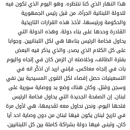
هذا النهار الذي كنا ننتظره. وهو اليوم الذي تكون فيه
الرياضة
للدولة اللبنانية الجرأة، من قبل رئيس الجمهورية
والحكومة ورئيسها، لأخذ هذه القرارات التاريخية
منوّعات
القادرة وحدها على بناء دولة. وهذه الدولة التي
حظّك اليوم
يحاول فخامة الرئيس بناءها هي لكل اللبنانيين. وجوابا
على كل الكلام الذي يصدر، والذي يذكر فيه البعض
للتاريخ
بفترة الطائف، وخلاصته ان الزمن كان في إتجاه واليوم
بات في إتجاه معاكس، فإنني اريد ان اذكّر انه في
فيديو
التسعينيات حصل إقصاء لكل القوى المسيحية بين نفي
وسجن وقتل. وكان هناك وضع يد ووصاية سورية على
لبنان. إن الصفحة الجديدة التي يحاول فخامة الرئيس
من نحن
فتحها اليوم، ونحن نحاول معه تقديمها، هي لأول مرة
للتواصل معنا
في تاريخ لبنان يكون فيها لبنان من دون وصاية احد أيا
شروط الاستخدام
كان، وتبنى فيها دولة بشراكة كاملة بين كل اللبنانيين،