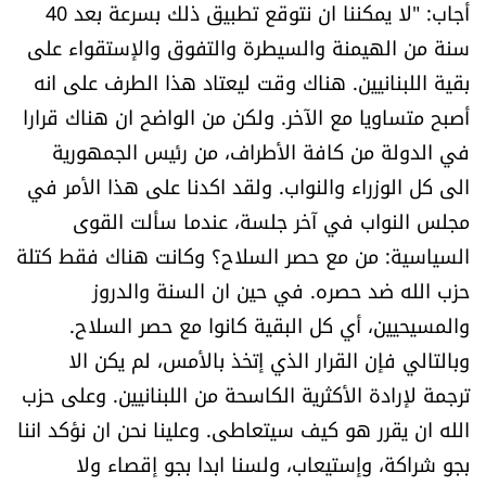
أجاب: "لا يمكننا ان نتوقع تطبيق ذلك بسرعة بعد 40
سنة من الهيمنة والسيطرة والتفوق والإستقواء على
بقية اللبنانيين. هناك وقت ليعتاد هذا الطرف على انه
أصبح متساويا مع الآخر. ولكن من الواضح ان هناك قرارا
في الدولة من كافة الأطراف، من رئيس الجمهورية
الى كل الوزراء والنواب. ولقد اكدنا على هذا الأمر في
مجلس النواب في آخر جلسة، عندما سألت القوى
السياسية: من مع حصر السلاح؟ وكانت هناك فقط كتلة
حزب الله ضد حصره. في حين ان السنة والدروز
والمسيحيين، أي كل البقية كانوا مع حصر السلاح.
وبالتالي فإن القرار الذي إتخذ بالأمس، لم يكن الا
ترجمة لإرادة الأكثرية الكاسحة من اللبنانيين. وعلى حزب
الله ان يقرر هو كيف سيتعاطى. وعلينا نحن ان نؤكد اننا
بجو شراكة، وإستيعاب، ولسنا ابدا بجو إقصاء ولا