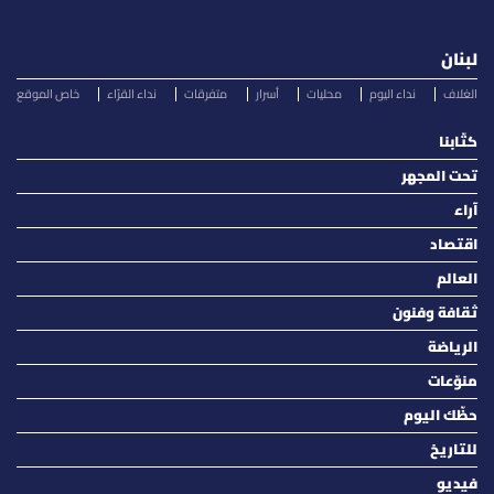
لبنان
الغلاف
نداء اليوم
محليات
أسرار
متفرقات
نداء القرّاء
خاص الموقع
كتّابنا
تحت المجهر
آراء
اقتصاد
العالم
ثقافة وفنون
الرياضة
منوّعات
حظّك اليوم
للتاريخ
فيديو