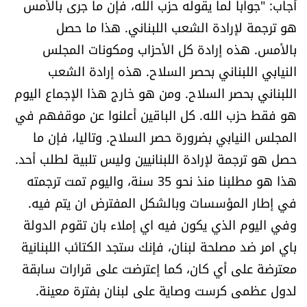
أجاب: "جوابا لما يقوله حزب الله، فإن ما جرى بالأمس
هو ترجمة لإرادة الشعب اللبناني. هذا ما حصل
بالأمس. هذه إرادة كل الأحزاب ومكونات المجلس
النيابي اللبناني بحصر السلاح. هذه إرادة الشعب
اللبناني بحصر السلاح. ومن هو خارج هذا الإجماع اليوم
هو فقط حزب الله. كل الباقين أعلنوا عن موقفهم في
المجلس النيابي بضرورة حصر السلاح. وتاليا، فإن ما
حصل هو ترجمة لإرادة اللبنانيين وليس تلبية لطلب أحد.
هذا هو مطلبنا منذ نحو 35 سنة، واليوم تمت ترجمته
في إطار المؤسسات وبالشكل المفترض ان يتم فيه.
وفي اليوم الذي يكون فيه اي إملاء بان تقوم الدولة
باي امر ضد مصلحة لبنان، فإنك ستجد الكتائب اللبنانية
معترضة على أي كان، كما إعترضت على قرارات سابقة
لدول عظمى كرست وصاية على لبنان بفترة معينة.