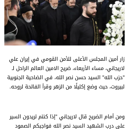
أسرار
متفرقات
نداء القرّاء
خاص الموقع
زار أمين المجلس الأعلى للأمن القومي في إيران علي
لاريجاني، مساء الأربعاء، ضريح الامين العالم الراحل لـ
كتّابنا
"حزب الله" السيد حسن نصر الله، في الضاحية الجنوبية
لبيروت، حيث وضع إكليلًا من الزهر وقرأ الفاتحة لروحه.
تحت المجهر
آراء
ومن أمام الضريح قال لاريجاني "إذا كنتم تريدون السير
اقتصاد
على درب الشهيد السيد نصر الله فواجبكم الصمود