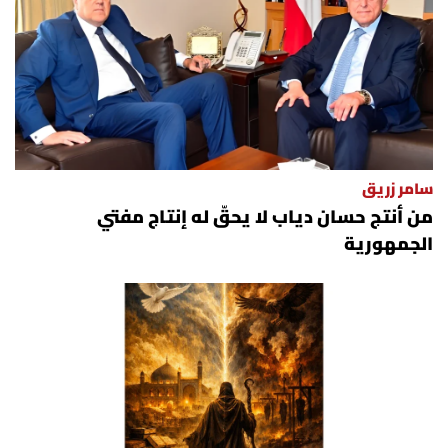
سامر زريق
من أنتج حسان دياب لا يحقّ له إنتاج مفتي
الجمهورية