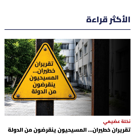
الأكثر قراءة
نخلة عضيمي
تقريران خطيران… المسيحيون ينقرضون من الدولة