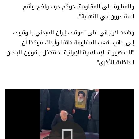
والمثابرة على المقاومة. دربكم درب واضح وأنتم
العالم
المنتصرون في النهاية".
الصحافة الإسرائيلية
وشدد لاريجاني على "موقف إيران المبدئي بالوقوف
إلى جانب شعب المقاومة دائمًا وأبدا"، مؤكدًا أن
ثقافة وفنون
"الجمهورية الإسلامية الإيرانية لا تتدخل بشؤون البلدان
فصل من كتاب
الداخلية الأخرى".
اقرأ تضحك
كاميرا
سجالات
صحّة وصحن