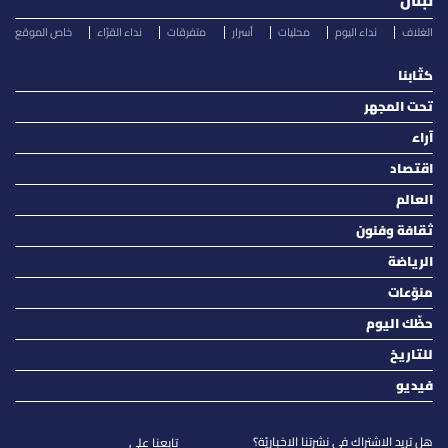
لبنان
الغلاف
نداء اليوم
محليات
أسرار
متفرقات
نداء القرّاء
خاص الموقع
كتّابنا
تحت المجهر
آراء
اقتصاد
العالم
ثقافة وفنون
الرياضة
منوّعات
حظّك اليوم
للتاريخ
فيديو
هل تريد الاشتراك في نشرتنا الاخباريّة؟
تابعنا على