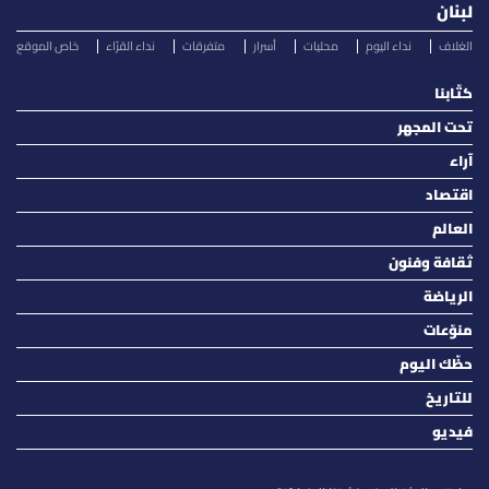
لبنان
الغلاف
نداء اليوم
محليات
أسرار
متفرقات
نداء القرّاء
خاص الموقع
كتّابنا
تحت المجهر
آراء
اقتصاد
العالم
ثقافة وفنون
الرياضة
منوّعات
حظّك اليوم
للتاريخ
فيديو