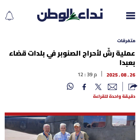
متفرقات
عملية رشّ لأحراج الصنوبر في بلدات قضاء
بعبدا
إقرأ الجريدة
26 . 08 . 2025
12 : 39 م
لبنان
الغلاف
دقيقة واحدة للقراءة
نداء اليوم
محليات