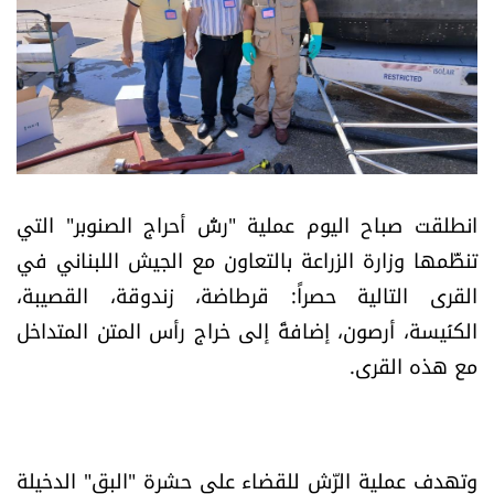
أسرار
متفرقات
نداء القرّاء
خاص الموقع
انطلقت صباح اليوم عملية "رشّ أحراج الصنوبر" التي
تنظّمها وزارة الزراعة بالتعاون مع الجيش اللبناني في
كتّابنا
القرى التالية حصراً: قرطاضة، زندوقة، القصيبة،
الكنَيسة، أرصون، إضافةً إلى خراج رأس المتن المتداخل
تحت المجهر
مع هذه القرى.
آراء
اقتصاد
وتهدف عملية الرّش للقضاء على حشرة "البق" الدخيلة