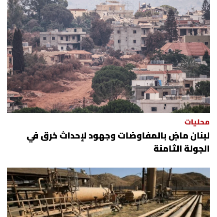
محليات
لبنان ماضٍ بالمفاوضات وجهود لإحداث خرق في
الجولة الثامنة