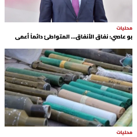
محليات
بو عاصي: نفاق الأنفاق... المتواطئ دائماً أعمى
محليات