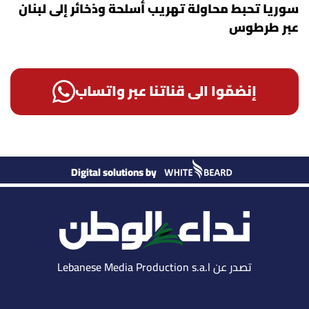
سوريا تحبط محاولة تهريب أسلحة وذخائر إلى لبنان
عبر طرطوس
إنضمّوا الى قناتنا عبر واتساب
Digital solutions by
تصدر عن Lebanese Media Production s.a.l