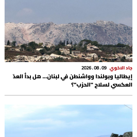
الرياضة
منوّعات
حظّك اليوم
للتاريخ
جاد الاخوي
09 . 08 . 2026
فيديو
إيطاليا وبولندا وواشنطن في لبنان… هل بدأ العدّ
العكسي لسلاح "الحزب"؟
من نحن
للتواصل معنا
شروط الاستخدام