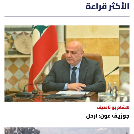
الأكثر قراءة
هشام بو ناصيف
جوزيف عون: ارحل