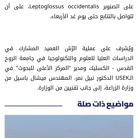
على الصنوبر Leptoglossus occidentalis، على أن
العالم
تتواصل بالتتابع حتى يوم غد الأربعاء.
الصحافة الإسرائيلية
ثقافة وفنون
ويُشرف على عملية الرّش العميد المشارك في
الدراسات العليا للعلوم والتكنولوجيا في جامعة الروح
فصل من كتاب
القدس - الكسليك ومدير "المركز الأعلى للبحوث" في
اقرأ تضحك
الـUSEK الدكتور نبيل نمر، المهندس ميشال باسيل من
وزارة الزراعة، إلى جانب تقنيين من الوزارة.
كاميرا
مواضيع ذات صلة
سجالات
صحّة وصحن