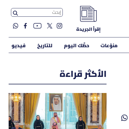
إقرأ الجريدة
منوّعات
حظّك اليوم
للتاريخ
فيديو
الأكثر قراءة