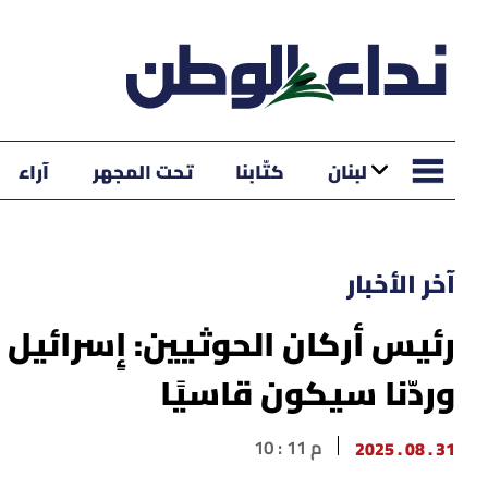
لبنان
كتّابنا
تحت المجهر
آراء
آخر الأخبار
رئيس أركان الحوثيين: إِسرائيل
وردّنا سيكون قاسيًا
31 . 08 . 2025
10 : 11 م