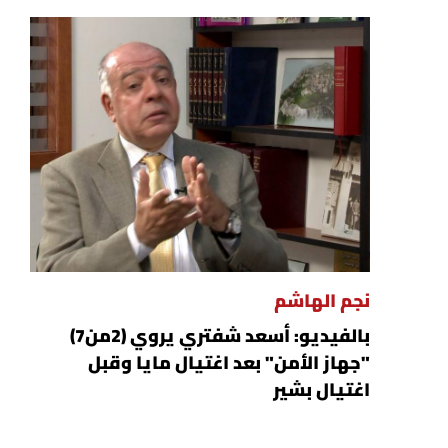
نجم الهاشم
بالفيديو: أسعد شفتري يروي (2من7)
"جهاز الأمن" بعد اغتيال مايا وقبل
اغتيال بشير