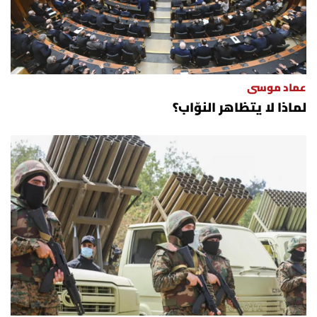
الرياضة
منوّعات
عماد موسى
حظّك اليوم
لماذا لا يتظاهر النوّاب؟
للتاريخ
فيديو
من نحن
للتواصل معنا
شروط الاستخدام