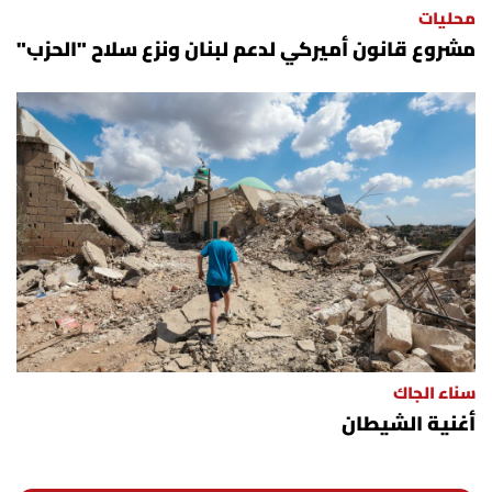
محليات
شروط الإشتراك
مشروع قانون أميركي لدعم لبنان ونزع سلاح "الحزب"
Digital solutions by
سناء الجاك
أغنية الشيطان