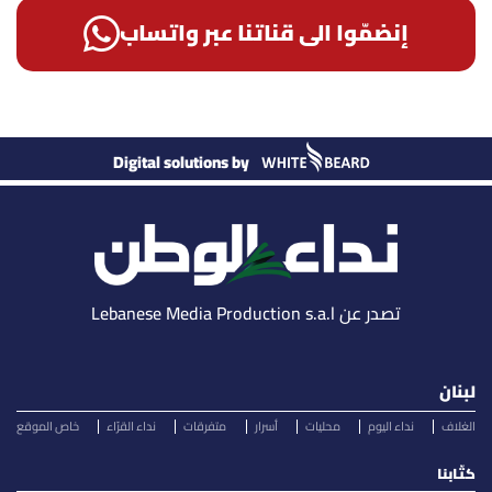
إنضمّوا الى قناتنا عبر واتساب
Digital solutions by
تصدر عن Lebanese Media Production s.a.l
لبنان
الغلاف
نداء اليوم
محليات
أسرار
متفرقات
نداء القرّاء
خاص الموقع
كتّابنا