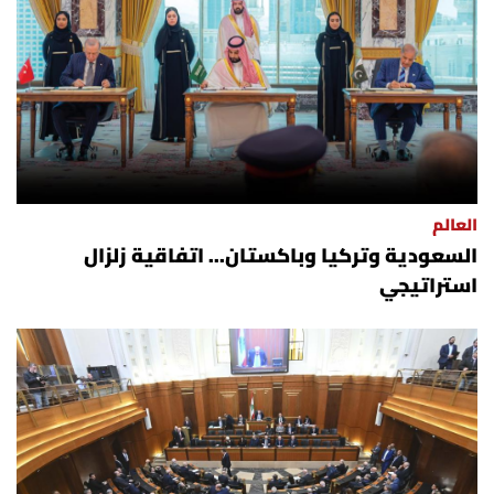
العالم
الصحافة الإسرائيلية
ثقافة وفنون
فصل من كتاب
العالم
السعودية وتركيا وباكستان... اتفاقية زلزال
اقرأ تضحك
استراتيجي
كاميرا
سجالات
صحّة وصحن