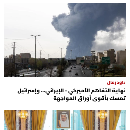
أسرار
متفرقات
نداء القرّاء
خاص الموقع
كتّابنا
داود رمال
تحت المجهر
نهاية التفاهم الأميركي - الإيراني... وإسرائيل
تمسك بأقوى أوراق المواجهة
آراء
اقتصاد