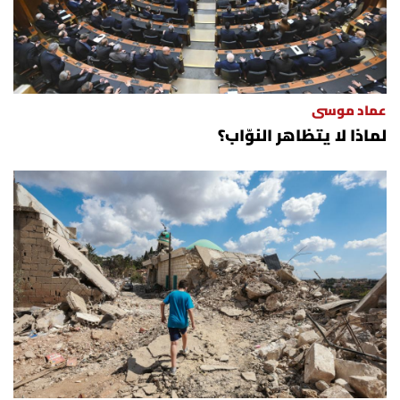
الرياضة
منوّعات
عماد موسى
حظّك اليوم
لماذا لا يتظاهر النوّاب؟
للتاريخ
فيديو
من نحن
للتواصل معنا
شروط الاستخدام