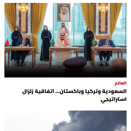
أسرار
متفرقات
نداء القرّاء
خاص الموقع
كتّابنا
العالم
تحت المجهر
السعودية وتركيا وباكستان... اتفاقية زلزال
استراتيجي
آراء
اقتصاد