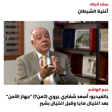
سناء الجاك
شروط الإشتراك
أغنية الشيطان
Digital solutions by
نجم الهاشم
بالفيديو: أسعد شفتري يروي (2من7) "جهاز الأمن"
بعد اغتيال مايا وقبل اغتيال بشير