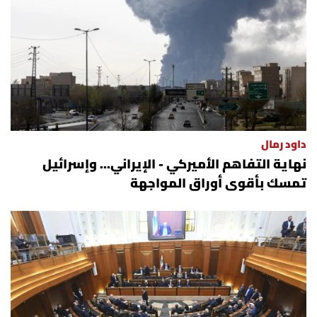
العالم
الصحافة الإسرائيلية
ثقافة وفنون
فصل من كتاب
داود رمال
نهاية التفاهم الأميركي - الإيراني... وإسرائيل
اقرأ تضحك
تمسك بأقوى أوراق المواجهة
كاميرا
سجالات
صحّة وصحن