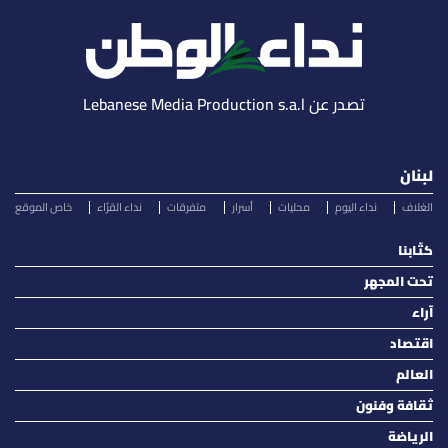
تصدر عن Lebanese Media Production s.a.l
لبنان
الغلاف
نداء اليوم
محليات
أسرار
متفرقات
نداء القرّاء
خاص الموقع
كتّابنا
تحت المجهر
آراء
اقتصاد
العالم
ثقافة وفنون
الرياضة