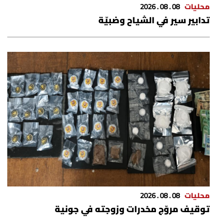
محليات
08 . 08 . 2026
شروط الإشتراك
تدابير سير في الشياح وضبيّة
Digital solutions by
محليات
08 . 08 . 2026
توقيف مروّج مخدرات وزوجته في جونية