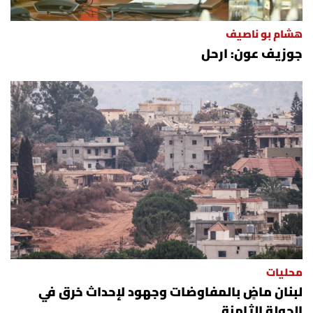
هشام بو ناصيف
جوزيف عون: ارحل
محليات
لبنان ماضٍ بالمفاوضات وجهود لإحداث خرق في
الجولة الثامنة