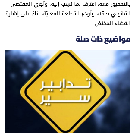
بالتحقيق معه، اعترف بما نُسِبَ إليه. وأجري المقتضى
الرياضة
القانوني بحقّه، وأودع القطعة المعنيّة، بناءً على إشارة
القضاء المختصّ
منوّعات
مواضيع ذات صلة
حظّك اليوم
للتاريخ
فيديو
من نحن
للتواصل معنا
شروط الاستخدام