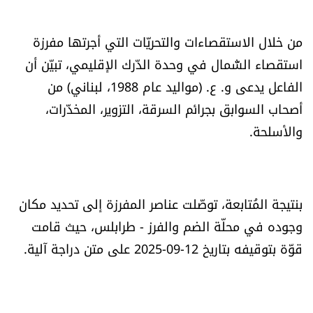
العالم
من خلال الاستقصاءات والتحريّات التي أجرتها مفرزة
الصحافة الإسرائيلية
استقصاء الشّمال في وحدة الدّرك الإقليمي، تبيّن أن
الفاعل يدعى و. ع. (مواليد عام 1988، لبناني) من
ثقافة وفنون
أصحاب السوابق بجرائم السرقة، التزوير، المخدّرات،
والأسلحة.
فصل من كتاب
اقرأ تضحك
بنتيجة المُتابعة، توصّلت عناصر المفرزة إلى تحديد مكان
كاميرا
وجوده في محلّة الضم والفرز - طرابلس، حيث قامت
قوّة بتوقيفه بتاريخ 12-09-2025 على متن دراجة آلية.
سجالات
صحّة وصحن