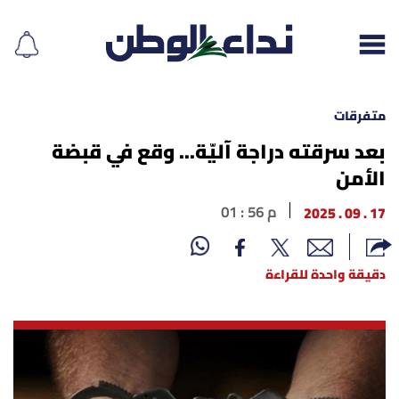
متفرقات
بعد سرقته دراجة آليّة... وقع في قبضة
الأمن
إقرأ الجريدة
17 . 09 . 2025
01 : 56 م
لبنان
الغلاف
دقيقة واحدة للقراءة
نداء اليوم
محليات