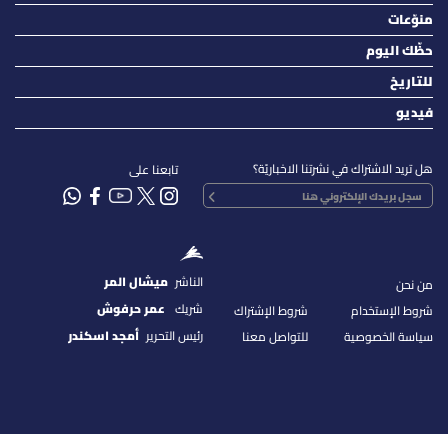
منوّعات
حظّك اليوم
للتاريخ
فيديو
هل تريد الاشتراك في نشرتنا الاخباريّة؟
تابعنا على
الناشر
ميشال المر
من نحن
شريك
عمر حرفوش
شروط الإستخدام
شروط الإشتراك
رئيس التحرير
أمجد اسكندر
سياسة الخصوصية
للتواصل معنا