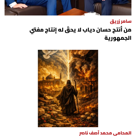
الرياضة
سامر زريق
منوّعات
من أنتج حسان دياب لا يحقّ له إنتاج مفتي
الجمهورية
حظّك اليوم
للتاريخ
فيديو
من نحن
للتواصل معنا
شروط الاستخدام
المحامي محمد آصف ناصر