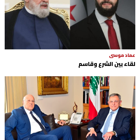
العالم
الصحافة الإسرائيلية
ثقافة وفنون
عماد موسى
فصل من كتاب
لقاء بين الشرع وقاسم
اقرأ تضحك
كاميرا
سجالات
صحّة وصحن