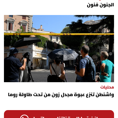
الجنون فنون
شروط الإشتراك
Digital solutions by
محليات
واشنطن تنزع عبوة مجدل زون من تحت طاولة روما