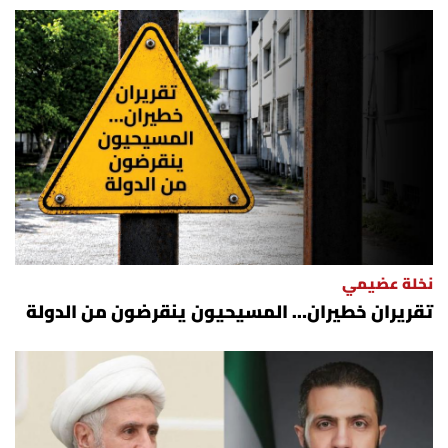
أسرار
متفرقات
نداء القرّاء
خاص الموقع
كتّابنا
نخلة عضيمي
تحت المجهر
تقريران خطيران… المسيحيون ينقرضون من الدولة
آراء
اقتصاد