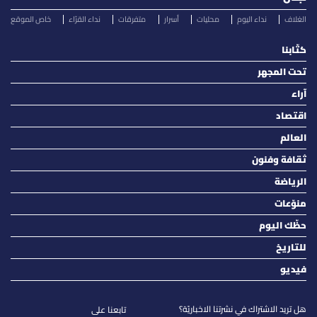
الغلاف
نداء اليوم
محليات
أسرار
متفرقات
نداء القرّاء
خاص الموقع
كتّابنا
تحت المجهر
آراء
اقتصاد
العالم
ثقافة وفنون
الرياضة
منوّعات
حظّك اليوم
للتاريخ
فيديو
هل تريد الاشتراك في نشرتنا الاخباريّة؟
تابعنا على