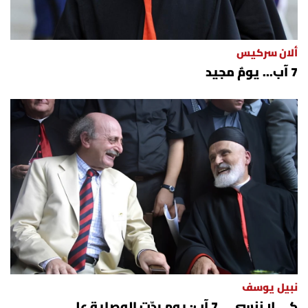
شروط الإشتراك
ألان سركيس
Digital solutions by
7 آب... يومٌ مجيد
نبيل يوسف
كي لا ننسى... 7 آب: يوم ردّت الوصاية على