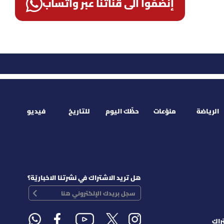
إنضمّوا الى قناتنا عبر واتساب
الرياضة
منوّعات
حظّك اليوم
للتاريخ
فيديو
هل تريد الاشتراك في نشرتنا الاخباريّة؟
راك