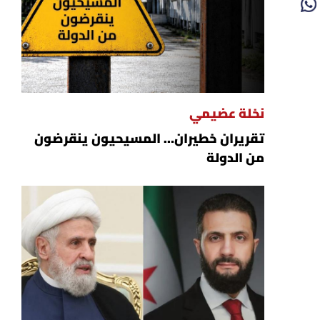
نخلة عضيمي
تقريران خطيران… المسيحيون ينقرضون
من الدولة