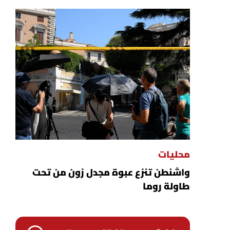
محليات
واشنطن تنزع عبوة مجدل زون من تحت
طاولة روما