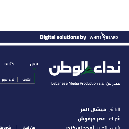
Digital solutions by
لبنان
كتّابنا
الغلاف
نداء اليوم
تصدر عن Lebanese Media Production s.a.l
ميشال المر
الناشر
عمر حرفوش
شريك
أمجد اسكندر
رئيس التحرير
من نحن
شروط ا