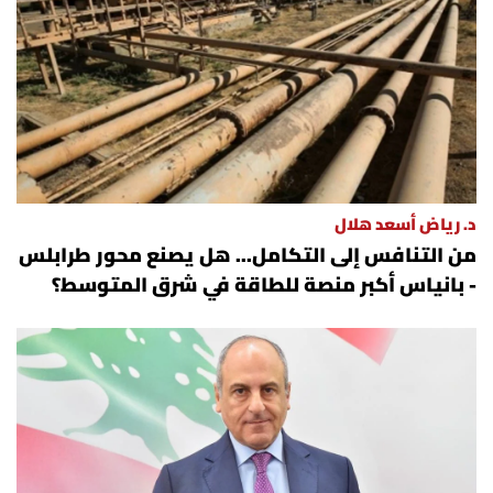
العالم
الصحافة الإسرائيلية
ثقافة وفنون
فصل من كتاب
د. رياض أسعد هلال
من التنافس إلى التكامل... هل يصنع محور طرابلس
اقرأ تضحك
- بانياس أكبر منصة للطاقة في شرق المتوسط؟
كاميرا
سجالات
صحّة وصحن