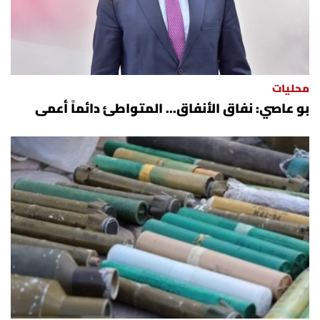
الرياضة
منوّعات
محليات
حظّك اليوم
بو عاصي: نفاق الأنفاق... المتواطئ دائماً أعمى
للتاريخ
فيديو
من نحن
للتواصل معنا
شروط الاستخدام