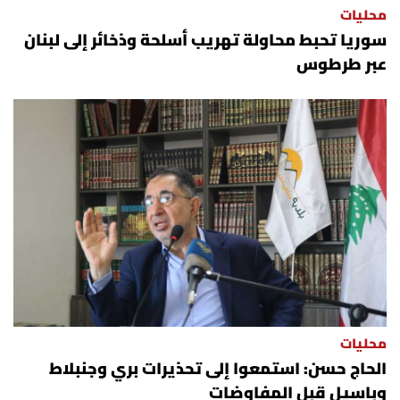
محليات
شروط الإشتراك
سوريا تحبط محاولة تهريب أسلحة وذخائر إلى لبنان
عبر طرطوس
Digital solutions by
محليات
الحاج حسن: استمعوا إلى تحذيرات بري وجنبلاط
وباسيل قبل المفاوضات