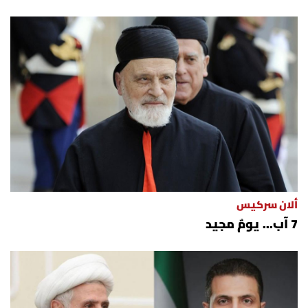
ألان سركيس
7 آب... يومٌ مجيد