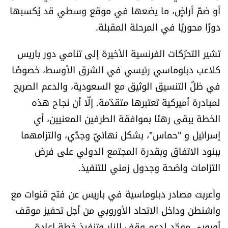
أو ضمّ أراضٍ، ما يضعها في موقع وسطي قد يُكسبها
شروط الإشتراك
دورًا محوريًا في المرحلة المقبلة.
Digital solutions by
تشير التحرّكات الفرنسية الأخيرة إلى تنامي دور باريس
كلاعب دبلوماسي رئيسي في الشرق الأوسط، خصوصًا
في ظلّ التنسيق الوثيق مع السعودية، والدعم الصريح
لمبادرة أميركية تعتبرها متقدّمة. إلّا أن نجاح هذه
الخطة يبقى رهنًا بموافقة الطرفين المعنيين، أي
إسرائيل و "حماس"، بشكل نهائيّ وجدّي، والتزامهما
ببنود الاتفاق وبقدرة المجتمع الدولي على فرض
التزامات واضحة وجدول زمني للتنفيذ.
وأعربت مصادر دبلوماسية في باريس عن فتح قنوات مع
واشنطن وداخل الاتحاد الأوروبي من أجل تحفيز موقف
أوروبي موحّد لدعم وقف النار وتنفيذ خطة إعادة