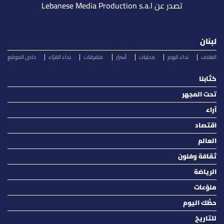
تصدر عن Lebanese Media Production s.a.l
لبنان
الغلاف
نداء اليوم
محليات
أسرار
متفرقات
نداء القرّاء
خاص الموقع
كتّابنا
تحت المجهر
آراء
اقتصاد
العالم
ثقافة وفنون
الرياضة
منوّعات
حظّك اليوم
للتاريخ