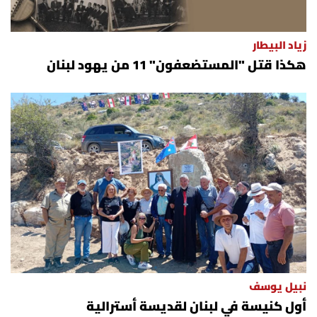
زياد البيطار
هكذا قتل "المستضعفون" 11 من يهود لبنان
نبيل يوسف
أول كنيسة في لبنان لقديسة أسترالية