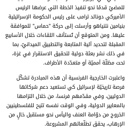
العالم
للمضيّ قدمًا نحو تنفيذ الخطة التي عرضها الرئيس
الأميركي دونالد ترامب على رئيس الحكومة الإسرائيلية
الصحافة الإسرائيلية
بنيامين نتنياهو وأرسلت إلى حركة "حماس" للموافقة
عليها. ومن المتوقع أن تُستأنف اللقاءات خلال الأسابيع
ثقافة وفنون
المقبلة لتحديد آلية المتابعة والتطبيق الميدانيّ، بما
في ذلك نشر بعثة دولية لتحقيق الاستقرار في غزة،
فصل من كتاب
تحت مظلّة أمميّة أو متعدّدة الأطراف.
اقرأ تضحك
واعتبرت الخارجية الفرنسية أن هذه المبادرة تشكّل
فرصة تاريخيّة لإسرائيل كي تستعيد دعم شركائها
كاميرا
الدوليين، وفي مقدّمهم فرنسا، من خلال التزامها
سجالات
بالمعايير الدولية، وفي الوقت نفسه تتيح للفلسطينيين
الخروج من دوّامة العنف واليأس نحو مستقبل خالٍ من
صحّة وصحن
الإرهاب، يحقق تطلّعاتهم المشروعة.