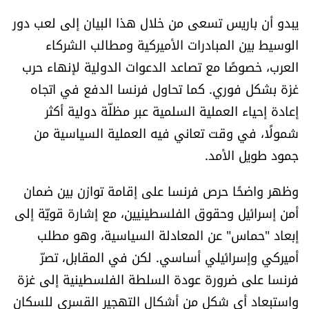
الرياضة
يبدو أن باريس تسعى من خلال هذا البيان إلى لعب دور
الوسيط بين المبادرات الأميركية ومطالب الشركاء
منوّعات
العرب، خصوصًا مع تصاعد الدعوات الدولية لإنهاء حرب
غزة بشكل فوري. كما تحاول فرنسا الدفع في اتجاه
حظّك اليوم
إعادة إحياء العملية السلمية عبر مظلّة دولية أكثر
شمولًا، في وقت تعاني فيه العملية السياسية من
للتاريخ
جمود طويل الأمد.
فيديو
وظهر واضحًا حرص فرنسا على إقامة توازن بين ضمان
أمن إسرائيل وحقوق الفلسطينيين، مع إشارة قويّة إلى
من نحن
إبعاد "حماس" عن المعادلة السياسية، وهو مطلب
أميركي وإسرائيلي أساسي. لكن في المقابل، تصرّ
للتواصل معنا
فرنسا على ضرورة عودة السلطة الفلسطينية إلى غزة
شروط الاستخدام
واستبعاد أي شكل من أشكال التهجير القسري للسكان