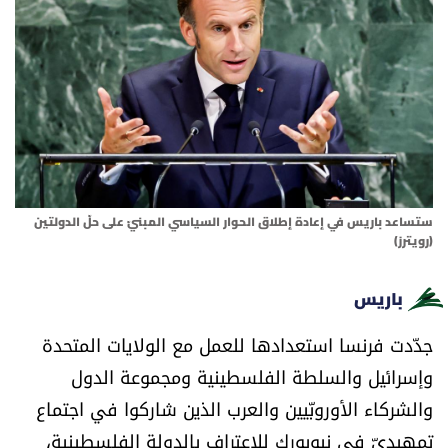
أسرار
متفرقات
نداء القرّاء
خاص الموقع
ستساعد باريس في إعادة إطلاق الحوار السياسي المبنيّ على حلّ الدولتين
كتّابنا
(رويترز)
تحت المجهر
باريس
جدّدت فرنسا استعدادها للعمل مع الولايات المتحدة
آراء
وإسرائيل والسلطة الفلسطينية ومجموعة الدول
والشركاء الأوروبّيين والعرب الذين شاركوا في اجتماع
اقتصاد
تمهيديّ في نيويورك للاعتراف بالدولة الفلسطينية،