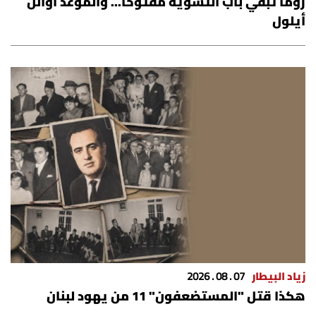
روما تُبقي باب التسوية مفتوحًا... والموعد أوائل
أيلول
زياد البيطار
07 . 08 . 2026
هكذا قتل "المستضعفون" 11 من يهود لبنان