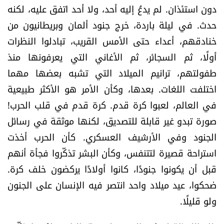
دون استئذان. لم يدعُ إليه أحد، ولا أحد اتفق عليه، لكنه
شروط الإشتراك
حدث. في ليلة باردة، خرج جنود ألمان وبريطانيون من
خنادقهم، أعداء حتى الأمس القريب، تبادلوا النظرات
Digital solutions by
أولًا، ثم السجائر، ثم الأغاني التي يعرفونها منذ
طفولتهم، ترانيم الميلاد التي تشبه بعضها مهما
اختلفت اللغات. بعدها، وكأن الأمر هو الأكثر طبيعية
في العالم، لعبوا كرة قدم. كرة قدم في قلب الحرب!
صورة تبدو غير قابلة للتصديق، لكنها موثقة في رسائل
الجنود وفي الأرشيف العسكري. كأن الحرب أخذت
استراحة قصيرة لتتنفس، وكأن البشر تذكّروا فجأة أنهم
قبل أن يكونوا جنودًا، كانوا أولادًا يركضون خلف كرة.
ضحكوا، عيد ميلاد واحد انتصر فيه الإنسان على الجنون
ولو قليلًا.