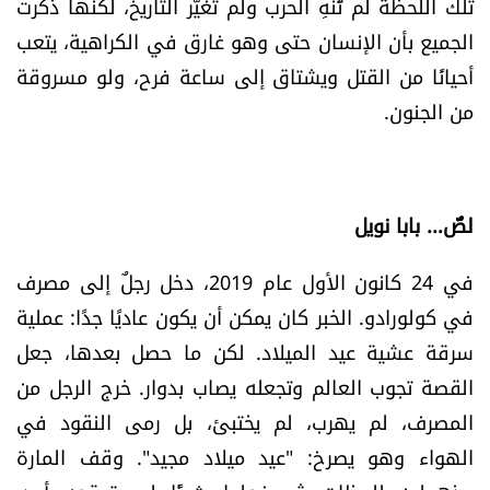
تلك اللحظة لم تُنهِ الحرب ولم تغيّر التاريخ، لكنها ذكّرت
الجميع بأن الإنسان حتى وهو غارق في الكراهية، يتعب
أحيانًا من القتل ويشتاق إلى ساعة فرح، ولو مسروقة
من الجنون.
لصٌّ... بابا نويل
في 24 كانون الأول عام 2019، دخل رجلٌ إلى مصرف
في كولورادو. الخبر كان يمكن أن يكون عاديًا جدًا: عملية
سرقة عشية عيد الميلاد. لكن ما حصل بعدها، جعل
القصة تجوب العالم وتجعله يصاب بدوار. خرج الرجل من
المصرف، لم يهرب، لم يختبئ، بل رمى النقود في
الهواء وهو يصرخ: "عيد ميلاد مجيد". وقف المارة