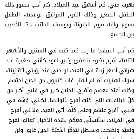
تهرب مني. كم أعشق عيد الميلاد، كم أحب حضور ذلك
العالم
الطفل الصغير وذلك الفرح المرافق لولادته، الطفل
الصحافة الإسرائيلية
يسوع وأمّه مريم الحنونة ويوسف الطيّب جدًّا الأطيب
بين الجميع.
ثقافة وفنون
كم أحب الميلاد! ما زلت كما كنت في السنتين والأشهر
الثلاثة، أفرح بضوء ينطفئ ويُنير، أعود كأنني صغيرة عند
فصل من كتاب
شرائي أصغر زينة في العيد، أو حتى عند رؤيتي أيّة زينة،
اقرأ تضحك
سواء اشتريت أم لم أشترِ. غاب كثيرون من الذين أحبّهم
وكنت أعيِّد معهم وأفرح. الحنين كبير في قلبي أكبر من
كاميرا
كلّ البالونات التي كنت أفرح بألوانها. لكنني، وَهُم في
قلبي، أفرح عنهم وعني كلّما أتى العيد، ولأنني أفرح
سجالات
في الميلاد، سأتسلّى معكم بهذه الأخبار.
تعالوا نفرح
صحّة وصحن
ونعيّد ونضحك، وسنظل نتذكّر الأحبّة الذين غابوا ولن