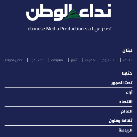
تصدر عن Lebanese Media Production s.a.l
لبنان
الغلاف
نداء اليوم
محليات
أسرار
متفرقات
نداء القرّاء
خاص الموقع
كتّابنا
تحت المجهر
آراء
اقتصاد
العالم
ثقافة وفنون
الرياضة