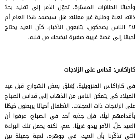
وأحيانًا الطائرات المسيّرة. تحوّل الأمر إلى تقليد بحدّ
ذاته، لعبة وطنية غير معلنة: هل سيصمد هذا العام أم
لا؟ الناس يضحكون، يتابعون الأخبار، كأن العيد يحتاج
أحيانًا إلى قصة غريبة صغيرة ليضحك من قلبه.
كاراكاس: قداس على الزلاجات
في كاراكاس الفنزويلية، يُغلق بعض الشوارع قبل عيد
الميلاد كي يتمكن الناس من الذهاب إلى قداس الصباح
على الزلاجات ذات العجلات. الأطفال أحيانًا يربطون خيطًا
بأقدامهم ليلًا، فإن جذبه أحد في الصباح، عرفوا أن
العيد حلّ. الأمر يبدو غريبًا، نعم، لكنه يحمل تلك البراءة
التي تذكّرنا بأن العيد، في جوهره، لعبة جميلة بين