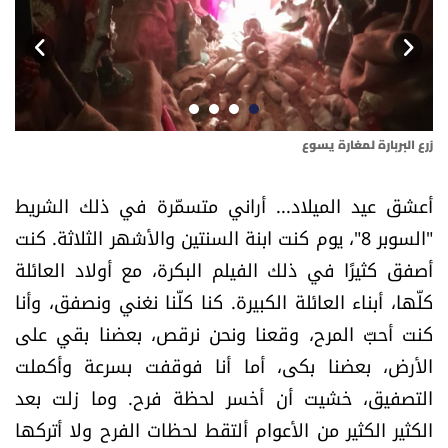
أسرار
متفرقات
نداء القرّاء
زرع البربارة لمغارة يسوع
كرة
خاص الموقع
أعشق عيد الميلاد... أراني متسمّرة في ذلك الشريط
"السوبر 8"، يوم كنت ابنة السنتين والأشهر الثلاثة. كنت
كتّابنا
أصفق كثيرًا في ذلك الفيلم البكرة، مع أولاد العائلة
كلّها، أبناء العائلة الكبيرة. كنا كلّنا نغني ونصفق، وأنا
تحت المجهر
كنت أحبّ المرح، وقعنا ونحن نرقص، بعضنا بقي على
آراء
الأرض، بعضنا بكى، أما أنا فوقفت بسرعة وأكملت
التصفيق، خشيت أن أخسر لحظة فرح. وما زلت بعد
اقتصاد
الكثير الكثير من الأعوام ألتقط لحظات الفرح ولا أتركها