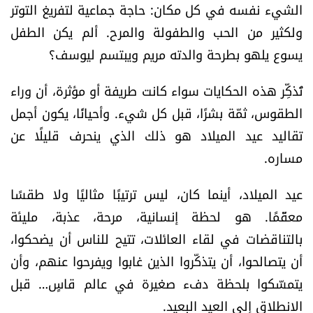
الشيء نفسه في كل مكان: حاجة جماعية لتفريغ التوتر
ولكثير من الحب والطفولة والمرح. ألم يكن الطفل
يسوع يلهو بطرحة والدته مريم ويبتسم ليوسف؟
تُذكِّر هذه الحكايات سواء كانت طريفة أو مؤثرة، أن وراء
الطقوس، ثمّة بشرًا، قبل كل شيء. وأحيانًا، يكون أجمل
تقاليد عيد الميلاد هو ذلك الذي ينحرف قليلًا عن
مساره.
عيد الميلاد، أينما كان، ليس ترتيبًا مثاليًا ولا طقسًا
معقّمًا. هو لحظة إنسانية، مرحة، عذبة، مليئة
بالتناقضات في لقاء العائلات، تتيح للناس أن يضحكوا،
أن يتصالحوا، أن يتذكّروا الذين غابوا ويفرحوا عنهم، وأن
يتمسّكوا بلحظة دفء صغيرة في عالم قاسٍ… قبل
الانطلاق إلى العيد البعيد.