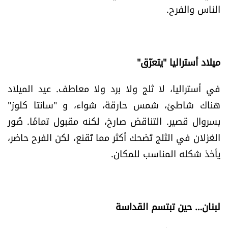
الناس والفرح.
ميلاد أستراليا "يتعرّق"
في أستراليا، لا ثلج ولا برد ولا معاطف. عيد الميلاد
هناك شاطئ، شمس حارقة، شواء، و "سانتا كلوز"
بسروال قصير. التناقض صارخ، لكنه مقبول تمامًا. صُور
الغزلان في الثلج تُضحك أكثر مما تُقنع، لكن الفرح حاضر،
يأخذ شكله المناسب للمكان.
لبنان… حين تبتسم القداسة