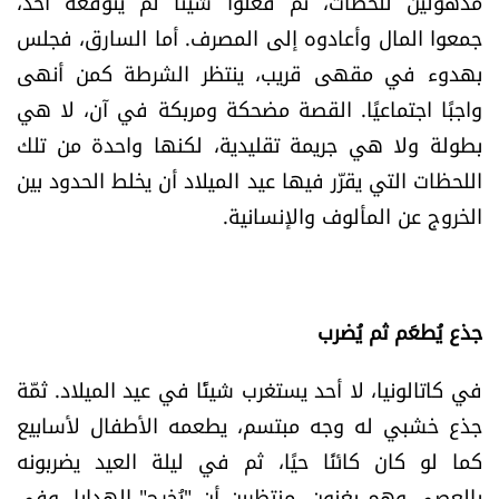
مذهولين للحظات، ثم فعلوا شيئًا لم يتوقعه أحد،
جمعوا المال وأعادوه إلى المصرف. أما السارق، فجلس
بهدوء في مقهى قريب، ينتظر الشرطة كمن أنهى
واجبًا اجتماعيًا. القصة مضحكة ومربكة في آن، لا هي
بطولة ولا هي جريمة تقليدية، لكنها واحدة من تلك
اللحظات التي يقرّر فيها عيد الميلاد أن يخلط الحدود بين
الخروج عن المألوف والإنسانية.
جذع يُطعَم ثم يُضرب
في كاتالونيا، لا أحد يستغرب شيئًا في عيد الميلاد. ثمّة
جذع خشبي له وجه مبتسم، يطعمه الأطفال لأسابيع
كما لو كان كائنًا حيًا، ثم في ليلة العيد يضربونه
بالعصي وهم يغنون، منتظرين أن "يُخرج" الهدايا. وفي