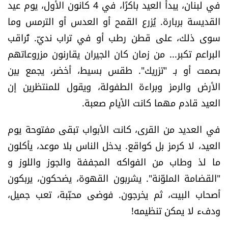
في لبنان، يبدأ العيد باكرًا، في 4 كانون الأول، يوم عيد
القديسة بربارة. يُزرع القمح أو العدس أو الترمس وما
سوى ذلك، على قطن رطب أو في تراب نديّ. تُراقب
البراعم تكبر... من زمان كان الجيران يقارنون مزروعاتهم
بصمت أو بـ "تزريك". طقس بسيط، أخضر، يجمع بين
الأرض والرمز وبراءة الطفولة، ويقول للمنتظرين إن
العيد قادم مهما كانت الأيام صعبة.
في العديد من القرى، كانت الأبواب تبقى مفتوحة يوم
العيد، لا كرمز بل كواقع. يدخل الناس بلا موعد، يأكلون
ما لذ وطاب من الفواكه المجففة والجوز واللوز و
"القضامة الملوّنة". يشربون القهوة، يضحكون، يربكون
أصحاب البيت، ثم يخرجون. فوضى محبّبة، تعب جميل،
ودفء لا يمكن تنظيمه!