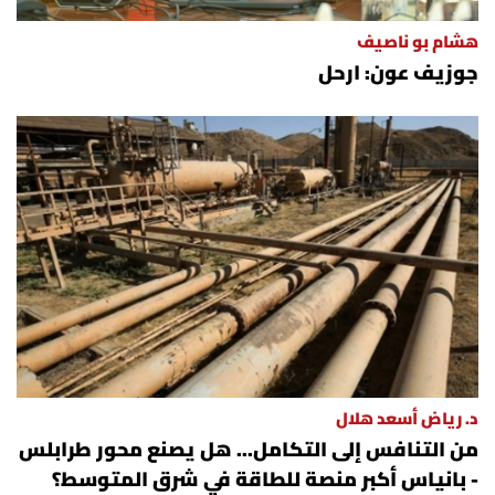
هشام بو ناصيف
جوزيف عون: ارحل
د. رياض أسعد هلال
من التنافس إلى التكامل... هل يصنع محور طرابلس
- بانياس أكبر منصة للطاقة في شرق المتوسط؟