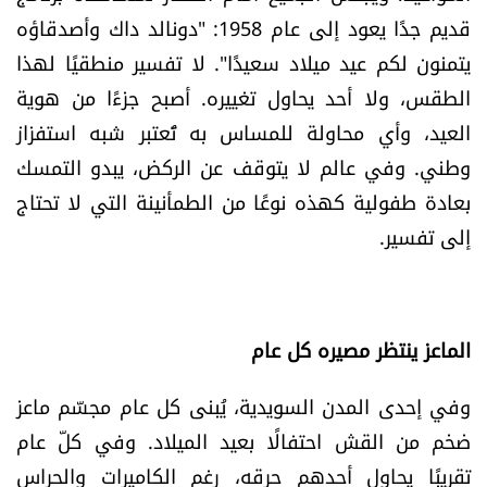
قديم جدًا يعود إلى عام 1958: "دونالد داك وأصدقاؤه
يتمنون لكم عيد ميلاد سعيدًا". لا تفسير منطقيًا لهذا
الطقس، ولا أحد يحاول تغييره. أصبح جزءًا من هوية
العيد، وأي محاولة للمساس به تُعتبر شبه استفزاز
وطني. وفي عالم لا يتوقف عن الركض، يبدو التمسك
بعادة طفولية كهذه نوعًا من الطمأنينة التي لا تحتاج
إلى تفسير.
الماعز ينتظر مصيره كل عام
وفي إحدى المدن السويدية، يُبنى كل عام مجسّم ماعز
ضخم من القش احتفالًا بعيد الميلاد. وفي كلّ عام
تقريبًا يحاول أحدهم حرقه، رغم الكاميرات والحراس