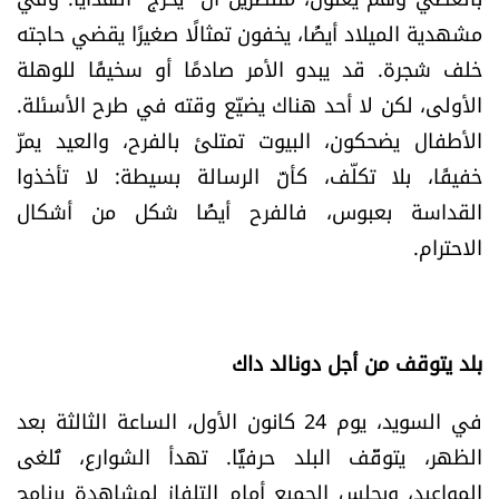
مشهدية الميلاد أيضًا، يخفون تمثالًا صغيرًا يقضي حاجته
خلف شجرة. قد يبدو الأمر صادمًا أو سخيفًا للوهلة
الأولى، لكن لا أحد هناك يضيّع وقته في طرح الأسئلة.
الأطفال يضحكون، البيوت تمتلئ بالفرح، والعيد يمرّ
خفيفًا، بلا تكلّف، كأنّ الرسالة بسيطة: لا تأخذوا
القداسة بعبوس، فالفرح أيضًا شكل من أشكال
الاحترام.
بلد يتوقف من أجل دونالد داك
في السويد، يوم 24 كانون الأول، الساعة الثالثة بعد
الظهر، يتوقّف البلد حرفيًّا. تهدأ الشوارع، تُلغى
المواعيد، ويجلس الجميع أمام التلفاز لمشاهدة برنامج