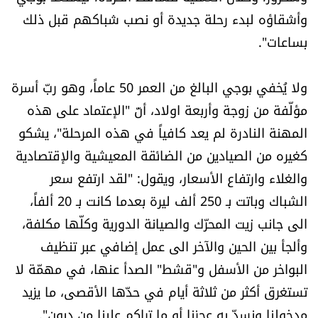
وأشقاؤه لبدء رحلة جديدة أو نصب شباكهم قبل ذلك
بساعات".
ولا يُخفي بوجي البالغ من العمر 50 عاماً، وهو ربّ أسرة
مؤلّفة من زوجة وأربعة اولاد، أنّ "الإعتماد على هذه
المهنة النادرة لم يعد كافياً في هذه المرحلة"، يشكو
كغيره من الصيادين من الضائقة المعيشية والإقتصادية
والغلاء وارتفاع الأسعار، ويقول: "لقد ارتفع سعر
الشباك وباتت بـ 250 ألف ليرة بعدما كانت بـ 20 ألفاً،
الى جانب زيت المحرّك والصيانة الدورية وكلّها مكلفة،
وألجأ بين الحين والآخر الى عمل إضافي عبر تنظيف
البواخر من الأسفل و"قشط" الصدأ عنها، في مهمّة لا
تستغرق أكثر من ثلاثة أيام في حدّها الأقصى، ما يزيد
مدخولنا ونسدّ به عجزنا أو ما تراكم علينا من ديون".