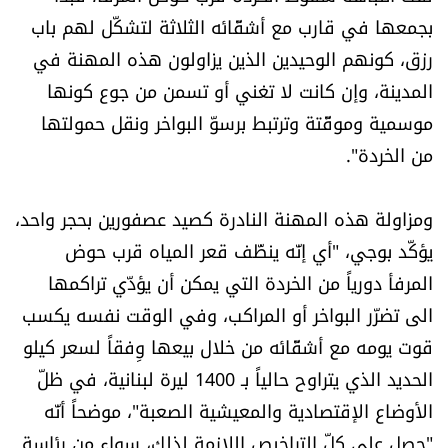
بجمعها في قارب مع أشقّائه الثلاثة لتشكّل لهم باب
الرياضة
رزق، كونهم الوحيدين الذين يزاولون هذه المهنة في
منوّعات
المدينة، وإن كانت لا تغني أو تسمن من جوع كونها
موسمية وموقّتة وترتبط برسوّ البواخر ونقل حمولتها
حظّك اليوم
من الخردة".
للتاريخ
ومزاولة هذه المهنة النادرة كصيد عصفورين بحجر واحد،
فيديو
يؤكّد بوجي، "أي إنّه ينظّف قعر المياه قرب حوض
المرفأ دورياً من الخردة التي يمكن أن يؤدّي تراكمها
الى تضرّر البواخر أو المراكب، وفي الوقت نفسه يكسب
من نحن
قوت يومه مع أشقّائه من خلال بيعها وِفقاً لسعر كيلو
الحديد الذي يتراوح حالياً بـ 1400 ليرة لبنانية، في ظلّ
للتواصل معنا
الأوضاع الإقتصادية والمعيشية الصعبة"، موضحاً أنّه
شروط الاستخدام
"حصل على كلّ التراخيص اللازمة لذلك، سواء من رئاسة