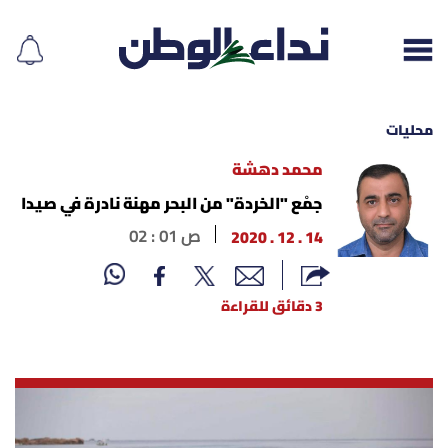
محليات
محمد دهشة
إقرأ الجريدة
جمْع "الخردة" من البحر مهنة نادرة في صيدا
14 . 12 . 2020
02 : 01 ص
لبنان
الغلاف
3 دقائق للقراءة
نداء اليوم
محليات