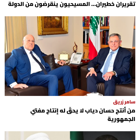
تقريران خطيران… المسيحيون ينقرضون من الدولة
سامر زريق
من أنتج حسان دياب لا يحقّ له إنتاج مفتي
الجمهورية