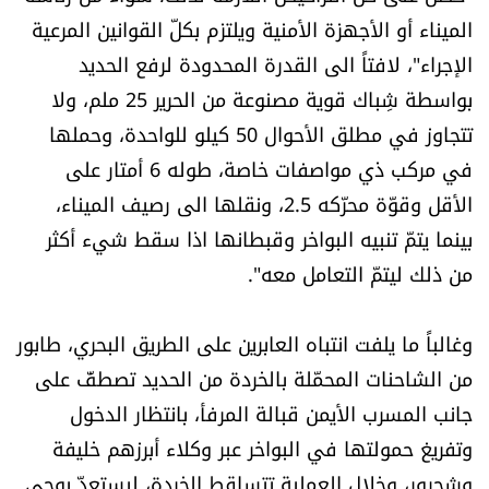
شروط الإشتراك
الميناء أو الأجهزة الأمنية ويلتزم بكلّ القوانين المرعية
الإجراء"، لافتاً الى القدرة المحدودة لرفع الحديد
بواسطة شِباك قوية مصنوعة من الحرير 25 ملم، ولا
Digital solutions by
تتجاوز في مطلق الأحوال 50 كيلو للواحدة، وحملها
في مركب ذي مواصفات خاصة، طوله 6 أمتار على
الأقل وقوّة محرّكه 2.5، ونقلها الى رصيف الميناء،
بينما يتمّ تنبيه البواخر وقبطانها اذا سقط شيء أكثر
من ذلك ليتمّ التعامل معه".
وغالباً ما يلفت انتباه العابرين على الطريق البحري، طابور
من الشاحنات المحمّلة بالخردة من الحديد تصطفّ على
جانب المسرب الأيمن قبالة المرفأ، بانتظار الدخول
وتفريغ حمولتها في البواخر عبر وكلاء أبرزهم خليفة
وشحرور، وخلال العملية تتساقط الخردة، ليستعدّ بوجي