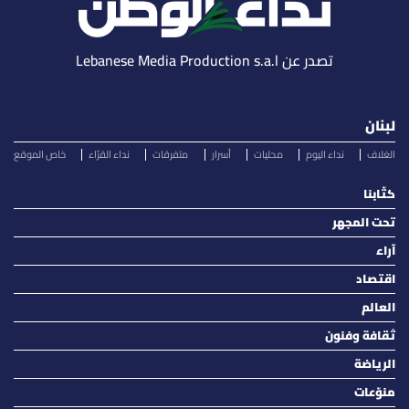
تصدر عن Lebanese Media Production s.a.l
لبنان
الغلاف
نداء اليوم
محليات
أسرار
متفرقات
نداء القرّاء
خاص الموقع
كتّابنا
تحت المجهر
آراء
اقتصاد
العالم
ثقافة وفنون
الرياضة
منوّعات