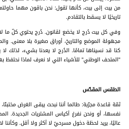
من بيت إلى بيت، كأنها تقول: نحن باقون مهما حاولتم 
تاريخيًا لا يسقط بالتقادم.
وفي كل بيت دُرج لا يخضع لقانون. دُرج يحتوي كلّ ما لا
مجهولة الموضع والتاريخ، أوراق صغيرة بلا معنى. والم
كنا قد نسيناها تمامًا. الدُرج لا يعدنا بشيء، لذلك ل
"المتحف الوطني" للأشياء التي لا نعرف لماذا نحتفظ به
الطقس المقدَّس
ثمّة قاعدة مجرَّبة: طالما أننا نبحث يبقى الغرض مختبئًا،
نفسها، أو ونحن نفرغ أكياس المشتريات الجديدة. المصا
عاليًا، يريد لحظة دخول مسرحيّ لا أكثر ولا أقل. وكأننا 