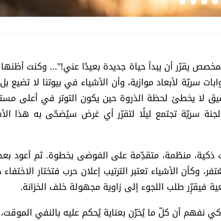
صص يقرّر أن يبدأ حياة جديدة بعيدًا عني!"... وكنت أظنها ت
ت سريّة لأبعاد موازية، وأن الأشياء في بيوتنا لا تضيع بل 
ق لا يخطئ لحظة الذروة حين يكون التوتر في أعلى مستو
نة سريّة تجتمع ليلًا لتقرّر أي غرض سيُضحّى به هذا الأ
ذكية، منظَمة، متقدِّمة على الفوضى بخطوة. ثم أعود بعد 
تفر، وكأن الأشياء تعتبر الترتيب إعلان حرب فتختار الاختفاء د
فيقرِّر طلب اللجوء إلى زاوية مجهولة خلف الخزانة.
ي نفهم أن كلّ ما يُخزّن بعناية يُحكم عليه بالنفي الموقت، ب