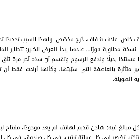
ملفّ خاص، غلاف شفاف، دُرج مخصّص. ولهذا السبب تحديدًا ت
خة مطلوبة فورًا... عندها يبدأ العرض الكبير: تتطاير المل
ا مستندًا بديلًا وندفع الرسوم ونُقسم أنّ هذه آخر مرة نثق 
ر متأثرة بالعاصفة التي سبّبتها، وكأنها أرادت فقط أن تذك
ة الطويلة.
ل مبالغ فيه: شاحن قديم لهاتف لم يعد موجودًا، مفتاح لبا
 تتكرّر، تظهر في كل عمليّة ترتيب، في كل صندوق، في كل ان