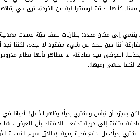
معنا. كأنها طبقة أرستقراطية من الخردة، ترى في بقائها 
 ينتمي إلى مكان محدد: بطاريّات نصف حيّة، عملات معدنية، ب
فارقة أننا حين نبحث عن شيء مفقود لا نجده، لكننا نجد أ
ا يخذلنا. الفوضى فيه صادقة، لا تتظاهر بأنها نظام مدروس.
ا لكننا نخشى رميها!.
 لكن بمجرّد أن نيأس ونشتري بديلًا يظهر الأصل!. أحيانًا في ا
دفة متقنة إلى درجة تدفعنا للاعتقاد بأن للغرض حسًا درا
لا نشتري بديلًا، بل ندفع فدية رمزية لإطلاق سراح النسخة الأ