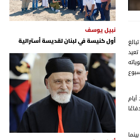
بحث عن "الريموت"
نبيل يوسف
بالغ
أول كنيسة في لبنان لقديسة أسترالية
تعيد
ياته
سبوع
أيام
فاعًا
ينما