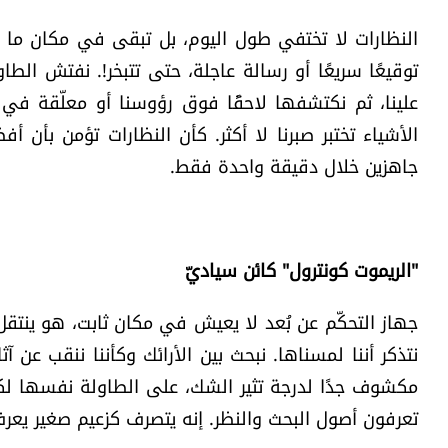
النظارات لا تختفي طول اليوم، بل تبقى في مكان ما ن
توقيعًا سريعًا أو رسالة عاجلة، حتى تتبخر!. نفتش الطاو
علينا، ثم نكتشفها لاحقًا فوق رؤوسنا أو معلّقة ف
الأشياء تختبر صبرنا لا أكثر. كأن النظارات تؤمن بأن 
جاهزين خلال دقيقة واحدة فقط.
"الريموت كونترول" كائن سياديّ
جهاز التحكّم عن بُعد لا يعيش في مكان ثابت، هو ينت
نتذكر أننا لمسناها. نبحث بين الأرائك وكأننا ننقب عن
مكشوف جدًا لدرجة تثير الشك، على الطاولة نفسها لكن
تعرفون أصول البحث والنظر. إنه يتصرف كزعيم صغير يعرف