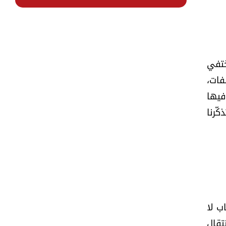
ختفي
فات،
فيها
ّرنا
ب لا
تقال