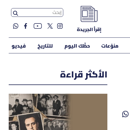
إقرأ الجريدة
منوّعات
حظّك اليوم
للتاريخ
فيديو
الأكثر قراءة