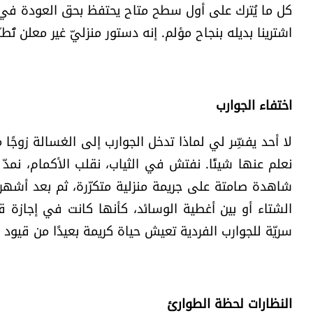
كل ما يُترك على أول سطح متاح يحتفظ بحق العودة في أي
اشترينا بديله بنجاح مؤلم. إنه دستور منزليّ غير معلن ت
اختفاء الجوارب
لا أحد يفسِّر لي لماذا تدخل الجوارب إلى الغسالة زوجًا 
نعلم عنها شيئًا. نفتش في الثياب، نقلب الأكمام، نمدّ 
شاهدة صامتة على جريمة منزلية متكرّرة، ثم بعد أشهر ت
الشتاء أو بين أغطية الوسائد، كأنها كانت في إجازة 
سريّة للجوارب الفردية تعيش حياة كريمة بعيدًا من قيود 
النظارات لحظة الطوارئ