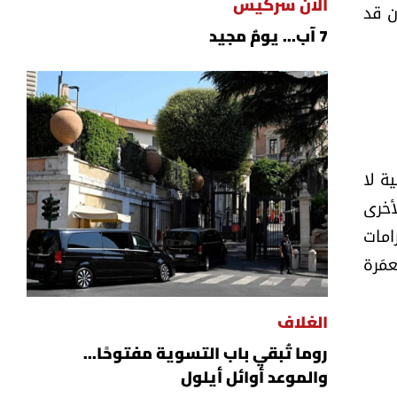
ألان سركيس
ن قد
7 آب... يومٌ مجيد
ة لا
أخرى
امات
مَرة
الغلاف
روما تُبقي باب التسوية مفتوحًا...
والموعد أوائل أيلول