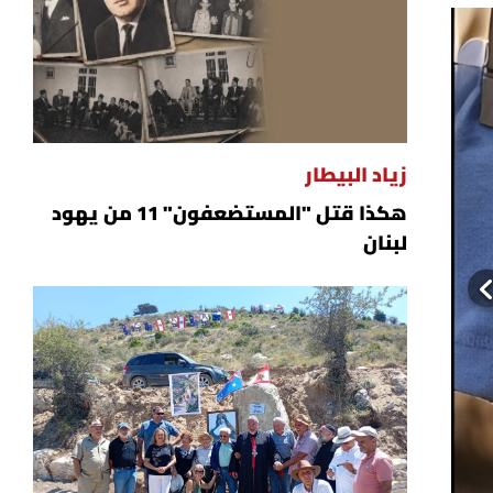
زياد البيطار
هكذا قتل "المستضعفون" 11 من يهود
لبنان