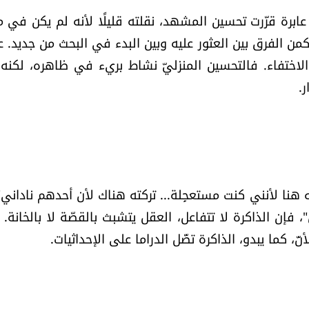
عابرة قرّرت تحسين المشهد، نقلته قليلًا لأنه لم يكن في م
يكمن الفرق بين العثور عليه وبين البدء في البحث من جديد. عب
ر الاختفاء. فالتحسين المنزليّ نشاط بريء في ظاهره، لكنه 
.
ه هنا لأنني كنت مستعجِلة... تركته هناك لأن أحدهم ناداني".
فإن الذاكرة لا تتفاعل، العقل يتشبث بالقصّة لا بالخانة. 
، كما يبدو، الذاكرة تضّل الدراما على الإحداثيات.