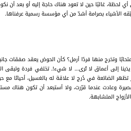
 لحظة، غالبًا حين لا تعود هناك حاجة إليه أو بعد أن نكو
ُطبّقه الأشياء بصرامة أشدّ من أي مؤسسة رسمية عرفناها.
متحابًا وتخرج منها فردًا أرمل؟ كأن الحوض يعقد صفقات جانبي
يدَينا إلى أعماق لا تُرى... لا شيء!. تختفي فردة وتبقى ال
ظهر الضائعة في دُرج لا علاقة له بالغسيل، أحيانًا مع حر
قصيرة وعادت عندما قرّرت، ولا أستبعد أن تكون هناك مستع
الأزواج المتشابهة.