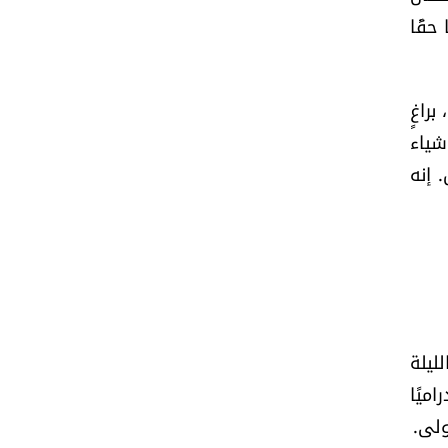
حقًا
راغٍ
شياء
 إنه
لليلة
ميًا
ولى.