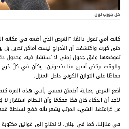
كل جورب لون
كانت أمي تقول دائمًا: "الغرض الذي أضعه في مكانه المخ
حتى كبرت واكتشفت أن الأدراج ليست أماكن تخزين بل بوابا
تموضعها وفق جدول زمني لا نُستشار فيه، وجدول دقي
والوقت يركض أسرع منا بخطوتَين، وكأن في كلّ دُرج لج
حفاظًا على التوازن الكوني داخل المنزل.
أضع الغرض بعناية، أُطمئن نفسي بأنني هذه المرة كنت 
لأجد أن الذكاء كان فخًا محكمًا وأن النظام استفزاز لا يُغ
عن كرامتها. الشيء المرتب يشعر بأنه خضع لسلطة قمعية 
في منازلنا، كما في لبنان، لا نحتاج إلى قوانين مكتوبة ك