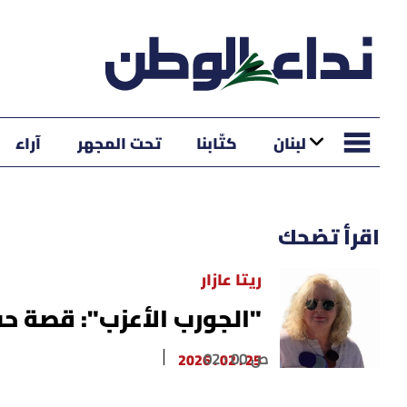
لبنان
كتّابنا
تحت المجهر
آراء
اقرأ تضحك
ريتا عازار
"الجورب الأعزب": قصة ح
02 : 00 ص
25 . 02 . 2026