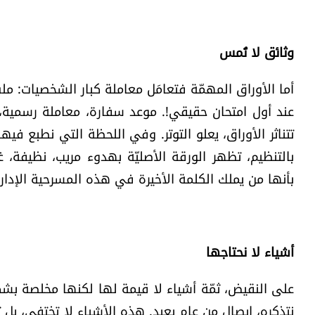
وثائق لا تُمس
أما الأوراق المهمّة فتعامَل معاملة كبار الشخصيات: 
عند أول امتحان حقيقي!. موعد سفارة، معاملة رسمية، نس
تتناثر الأوراق، يعلو التوتر. وفي اللحظة التي نطبع فيه
بالتنظيم، تظهر الورقة الأصليّة بهدوء مريب، نظيفة، غي
بأنها من يملك الكلمة الأخيرة في هذه المسرحية الإداري
أشياء لا نحتاجها
على النقيض، ثمّة أشياء لا قيمة لها لكنها مخلصة بشك
نتذكره، إيصال من عام بعيد. هذه الأشياء لا تختفي، بل