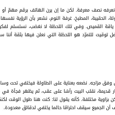
عرفه نصف معرفة. لكن ما إن يرن الهاتف برقم مهمّ أو ن
لة، الحقيبة، المطبخ، غرفة النوم، نشعر بأن الرؤية نفسها ت
ي ياقة القميص. وفي تلك اللحظة لا نغضب، نستسلم لفكر
أفضل توقيت للتمرّد هو اللحظة التي نعلن فيها بثقة أننا س
قل وفق مزاجه. نضعه بعناية على الطاولة فيختفي تحت وساد
 آثار قديمة، نقلب البيت رأسًا على عقب، ثم يظهر فجأة في 
 بزاوية مختلفة. كأنه يقول لنا: كنت هنا طول الوقت لكنك
 أن الجميع سيقف احترامًا حالما يختفي لدقائق معدودة.