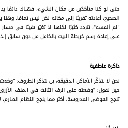
حتى لو كنا متأكدّين من مكان الشيء، فهناك دائمًا يد 
الصحيح، أعادته تقريبًا إلى مكانه لكن ليس تمامًا. وهنا 
"لم ألمسه"، تتردد كثيرًا لكنها لا تغيّر شيئًا في مسا
على إعادة رسم خريطة البيت بالكامل من دون سابق إنذار
ذاكرة عاطفية
نحن لا نتذكّر الأماكن الدقيقة، بل نتذكر الظروف: "وضعت
حين نقول: "وضعته على الرف الثالث في الملف الأزرق"، 
تنجح الفوضى المدروسة، أكثر مما ينجح النظام الصارم، لأنّ