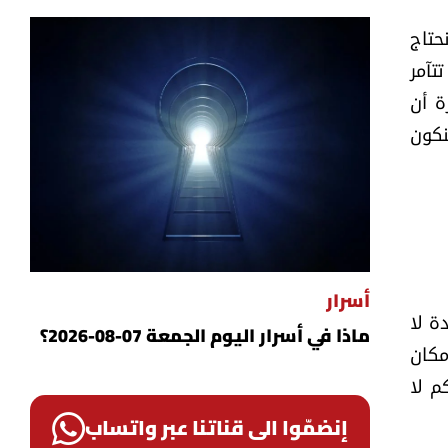
حتاج
تآمر
ة أن
نكون
أسرار
ة لا
ماذا في أسرار اليوم الجمعة 07-08-2026؟
مكان
م لا
إنضمّوا الى قناتنا عبر واتساب