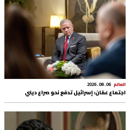
الرياضة
منوّعات
حظّك اليوم
للتاريخ
فيديو
العالم
06 . 08 . 2026
اجتماع عَمّان: إسرائيل تدفع نحو صراع ديني
من نحن
للتواصل معنا
شروط الاستخدام