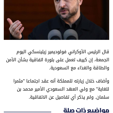
أسرار
متفرقات
نداء القرّاء
خاص الموقع
قال الرئيس الأوكراني فولوديمير زيلينسكي اليوم
الجمعة، إن كييف تعمل على بلورة اتفاقية بشأن الأمن
كتّابنا
والطاقة والغذاء مع السعودية.
تحت المجهر
وأضاف خلال زيارته للمملكة أنه عقد اجتماعا "مثمرا
للغاية" مع ولي العهد السعودي الأمير محمد بن
آراء
سلمان. ولم يذكر أي تفاصيل عن الاتفاقية.
اقتصاد
مواضيع ذات صلة