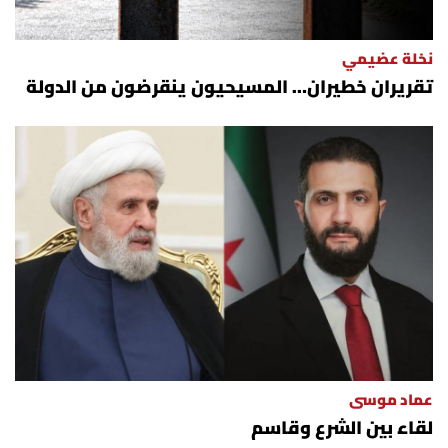
نخلة عضيمي
تقريران خطيران… المسيحيون ينقرضون من الدولة
عماد موسى
لقاء بين الشرع وقاسم