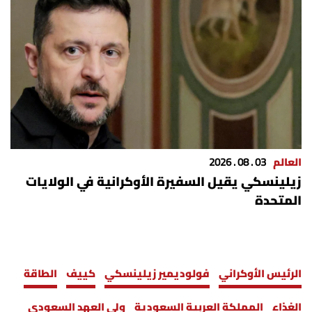
شروط الإشتراك
Digital solutions by
العالم
03 . 08 . 2026
زيلينسكي يقيل السفيرة الأوكرانية في الولايات
المتحدة
الرئيس الأوكراني
فولوديمير زيلينسكي
كييف
الطاقة
الغذاء
المملكة العربية السعودية
ولي العهد السعودي