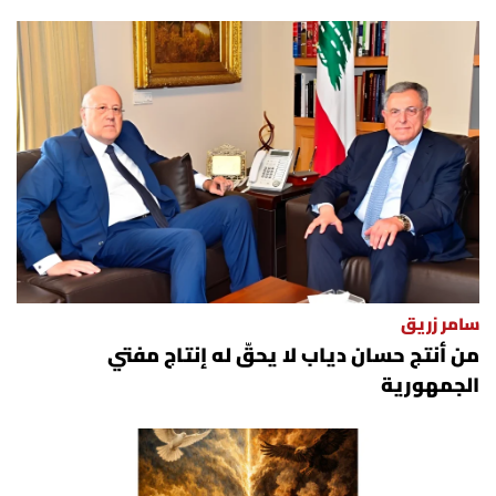
سامر زريق
من أنتج حسان دياب لا يحقّ له إنتاج مفتي
الجمهورية