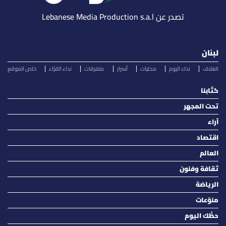
تصدر عن Lebanese Media Production s.a.l
لبنان
الغلاف
نداء اليوم
محليات
أسرار
متفرقات
نداء القرّاء
خاص الموقع
كتّابنا
تحت المجهر
آراء
اقتصاد
العالم
ثقافة وفنون
الرياضة
منوّعات
حظّك اليوم