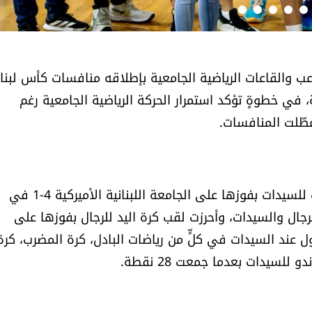
لاعب والقاعات الرياضية الجامعية بإطلاقه منافسات كأس لبنا
 في خطوةٍ تؤكد استمرار الحركة الرياضية الجامعية رغم
عطّلت المنافسات.
وحققت جامعة القديس يوسف لقب كرة القدم للصالات للسيدات بفوزها على الجامعة اللبنانية الأميركية 4-1 في
الرجال والسيدات، وأحرزت لقب كرة اليد للرجال بفوزها على
22، إضافةً إلى المركز الأول عند السيدات في كلٍّ من رياضات البادل، كرة المضرب، كرة