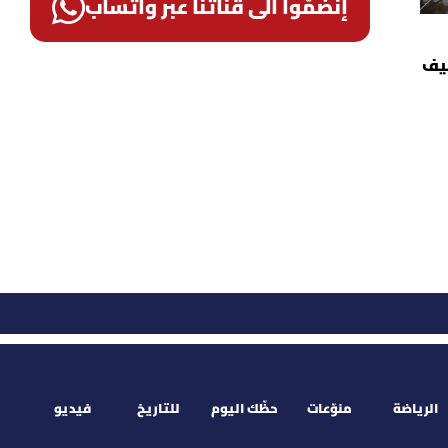
إنضمّوا الى قناتنا عبر واتساب
صيف
الرياضة
منوّعات
حظّك اليوم
للتاريخ
فيديو