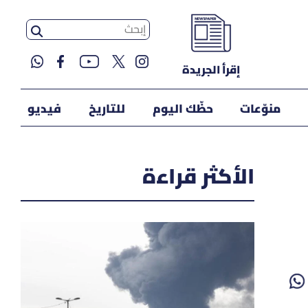
إقرأ الجريدة
منوّعات
حظّك اليوم
للتاريخ
فيديو
الأكثر قراءة