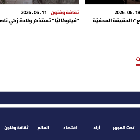
18 . 06 . 2026
ثقافة وفنون
11 . 06 . 2026
": الحقيقة المخفيّة
"فيلوكاليَّا" تستذكر ولادة زكي نا
ت
تحت المجهر
آراء
اقتصاد
العالم
ثقافة وفنون