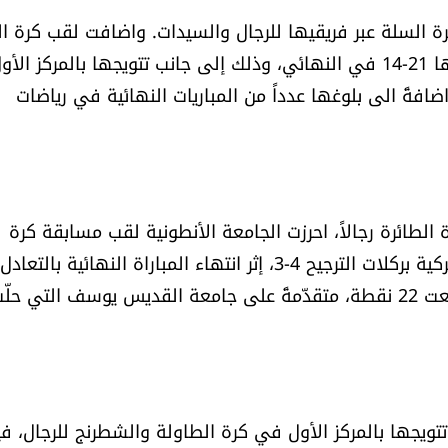
كرة السلة عبر فريقيها للرجال والسيدات. واضافت لقب كرة ال
للسيدات على حساب الجامعة الأميركية في بيروت بفوزها 21-14 في النهائي، وذلك إلى جانب تتويجها بالمركز الأ
افةً الى بلوغها عدداً من المباريات النهائية في رياضات
الطائرة رجالاً، احرزت الجامعة الأنطونية لقب مسابقة كرة
كما أحرزت المركز الأول في التايكواندو للرجال بعدما جمعت 22 نقطة، متقدّمةً على جامعة القديس يوسف التي حل
تتويجها بالمركز الأول في كرة الطاولة والشطرنج للرجال، في