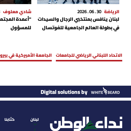
الرياضة
30 . 06 . 2026
شادي معلوف
لبنان ينافس بمنتخبَي الرجال والسيدات
"أعمدة المجتمع
في بطولة العالم الجامعية للفوتسال
للمسؤول
الاتحاد اللبناني الرياضي للجامعات
الجامعة الأميركية في بيرو
Digital solutions by
لبنان
كتّابنا