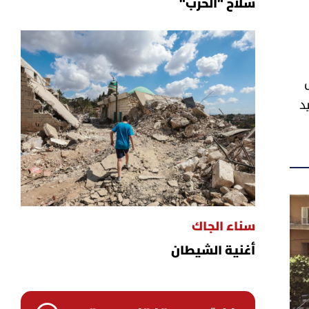
سلاح "الحزب"
د
سناء الجاك
أغنية الشيطان