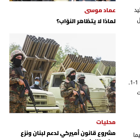
يد
عماد موسى
ول
لماذا لا يتظاهر النوّاب؟
القدم عند الرجال بعد فوزها على الجامعة اللبنانية الأميركية بركلات الترجيح 4-3، إثر انتهاء المباراة النهائية بالتعادل 1-1.
ّت
محليات
ما
مشروع قانون أميركي لدعم لبنان ونزع