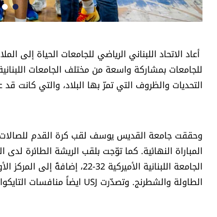
أعاد الاتحاد اللبناني الرياضي للجامعات الحياة إلى الم
للجامعات بمشاركة واسعة من مختلف الجامعات اللبنانية،
التحديات والظروف التي تمرّ بها البلاد، والتي كانت قد 
المباراة النهائية. كما توّجت بلقب الريشة الطائرة لدى 
الجامعة اللبنانية الأميركية 32-
الطاولة والشطرنج. وتصدّرت USJ ايضاً منافسات التايكواندو للسيدات بعدما جمعت 28 نقطة.