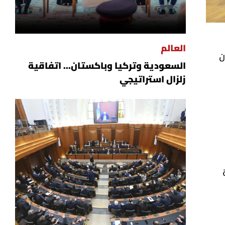
العالم
ن
السعودية وتركيا وباكستان... اتفاقية
زلزال استراتيجي