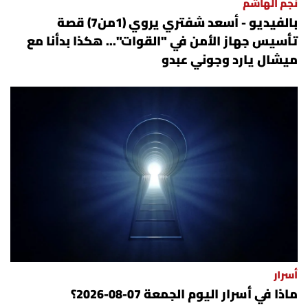
نجم الهاشم
بالفيديو - أسعد شفتري يروي (1من7) قصة
تأسيس جهاز الأمن في "القوات"... هكذا بدأنا مع
ميشال يارد وجوني عبدو
أسرار
ماذا في أسرار اليوم الجمعة 07-08-2026؟