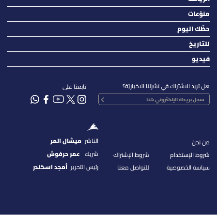
منوّعات
حظّك اليوم
للتاريخ
فيديو
هل تريد الاشتراك في نشرتنا الاخباريّة؟
تابعنا على
الناشر
ميشال المر
من نحن
شريك
عمر حرفوش
شروط الإستخدام
شروط الإشتراك
رئيس التحرير
أمجد اسكندر
سياسة الخصوصية
للتواصل معنا