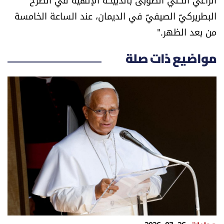
العالم
البطريركيّ الصيفيّ في الديمان، عند الساعة الخامسة
من بعد الظهر."
الصحافة الإسرائيلية
مواضيع ذات صلة
ثقافة وفنون
فصل من كتاب
اقرأ تضحك
كاميرا
سجالات
صحّة وصحن