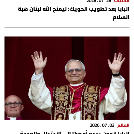
محليات
26 . 07 . 2026
الرياضة
البابا بعد تطويب الحويك: ليمنح الله لبنان هبة
السلام
منوّعات
حظّك اليوم
للتاريخ
فيديو
من نحن
للتواصل معنا
العالم
03 . 07 . 2026
شروط الاستخدام
البابا لاوون يدعو أميركا إلى الاعتدال والوحدة