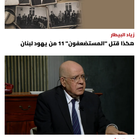
زياد البيطار
هكذا قتل "المستضعفون" 11 من يهود لبنان