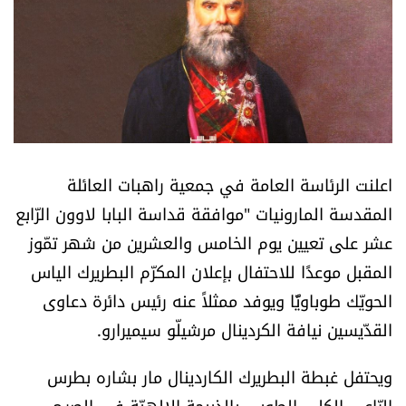
أسرار
متفرقات
نداء القرّاء
خاص الموقع
اعلنت الرئاسة العامة في جمعية راهبات العائلة
المقدسة المارونيات "موافقة قداسة البابا لاوون الرّابع
كتّابنا
عشر على تعيين يوم الخامس والعشرين من شهر تمّوز
المقبل موعدًا للاحتفال بإعلان المكرّم البطريرك الياس
تحت المجهر
الحويّك طوباويًّا ويوفد ممثلاً عنه رئيس دائرة دعاوى
آراء
القدّيسين نيافة الكردينال مرشيلّو سيميرارو.
اقتصاد
ويحتفل غبطة البطريرك الكاردينال مار بشاره بطرس
الرّاعي الكلي الطوبى بالذبيحة الإلهيّة في الصرح