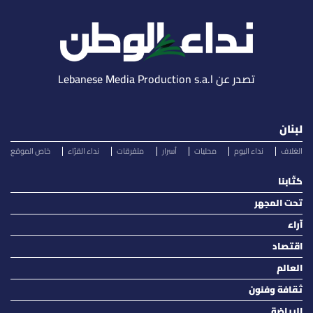
تصدر عن Lebanese Media Production s.a.l
لبنان
الغلاف
نداء اليوم
محليات
أسرار
متفرقات
نداء القرّاء
خاص الموقع
كتّابنا
تحت المجهر
آراء
اقتصاد
العالم
ثقافة وفنون
الرياضة