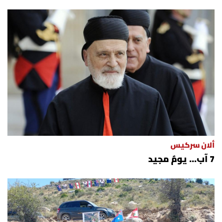
ألان سركيس
7 آب... يومٌ مجيد