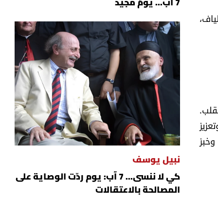
7 آب... يومٌ مجيد
ياف،
ن صحة القلب.
ى سكّر الدم، وتقليل الكوليسترول الضار (LDL Cholesterol)، وتعزيز
نّي، وخبز
نبيل يوسف
كي لا ننسى... 7 آب: يوم ردّت الوصاية على
المصالحة بالاعتقالات