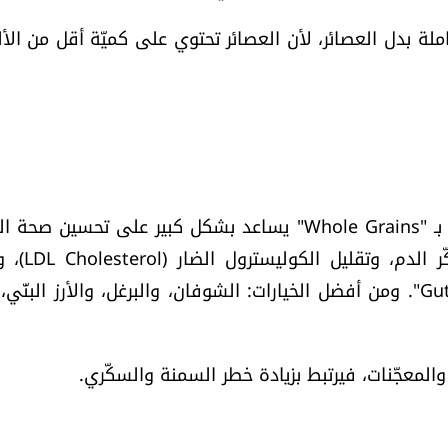
ملة بدل العصائر، لأن العصائر تحتوي على كميّة أقل من الأل
تشير الدراسات الحديثة إلى أنّ استبدال الحبوب المكرّرة بـ "Whole Grains" يساعد بشكل كبير على تحسي
ومن فوائد الحبوب الكاملة تحسين السيطرة عل
الشعور بالشبع، ودعم صحة الأمعاء والـ "Gut Microbiota". ومن أفضل الخيارات: الشوفان، والبرغل، والأرز الب
 والمعجّنات، فيرتبط بزيادة خطر السمنة والسكّري.