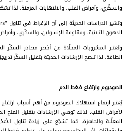
والسكّري، وأمراض القلب، والالتهابات المزمنة. لذا تشج
الدهون الثلاثية، ومقاومة الإنسولين، والسكّري، وأمراض
وتُعتبر المشروبات المحلّاة من أخطر مصادر السكّر ا
الطاقة. لذا تنصح الإرشادات الحديثة بتقليل السكّر تدريجيً
الصوديوم وارتفاع ضغط الدم
لأمراض القلب. لذلك توصي الإرشادات بتقليل الملح ال
المعلّبة والجاهزة. كما تشجّع على زيادة تناول الأغذية
والبقوليّات، لأن البوتاسيوم يساعد على تنظيم ضغط الد