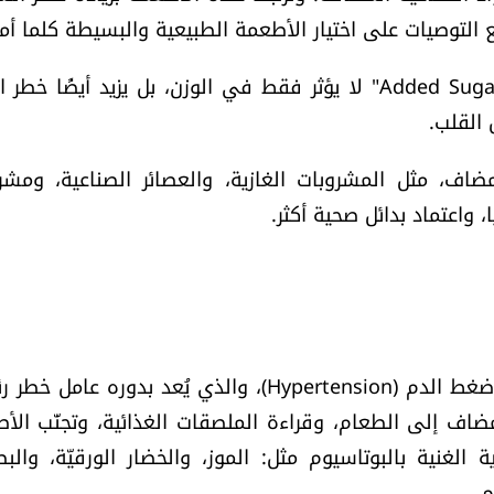
ّع التوصيات على اختيار الأطعمة الطبيعية والبسيطة كلما أم
وتشير الدراسات الحديثة إلى أنّ الإفراط في تناول "Added Sugars" لا يؤثر فقط في الوزن، بل يزيد أيضًا 
 القلب.
لمضاف، مثل المشروبات الغازية، والعصائر الصناعية، ومشر
ا، واعتماد بدائل صحية أكثر.
يُعتبر ارتفاع استهلاك الصوديوم من أهم أسباب ارتفاع ضغط الدم (Hypertension)، والذي يُعد بدوره عا
مضاف إلى الطعام، وقراءة الملصقات الغذائية، وتجنّب الأ
 الغنية بالبوتاسيوم مثل: الموز، والخضار الورقيّة، والبط
م.