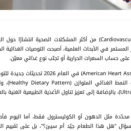
أمراض القلب والأوعية الدموية (Cardiovascular Diseases - CVD) من أكثر المشكلات الصحية انتشارًا ح
المستمر في الأبحاث العلمية، أصبحت التوصيات الغذائية الح
على حساب السعرات الحرارية أو تجنّب نوع غذائي معيّن.
وقد أصدرت "جمعية القلب الأميركية" (American Heart Association - AHA) في العام 2026 ت
الغذائية الخاصة بصحة القلب، ركّزت فيها على أهمي
استهلاك الأطعمة فائقة التصنيع (Ultra-Processed Foods)، بالإضافة إلى تعزيز تناول الأغذية الطبيعية الغنية
 محدّدة مثل الدهون أو الكوليسترول فقط، أما اليوم فأ
 سؤال "هل هذا الطعام جيّد أم سيئ؟"، بل على تقييم ال