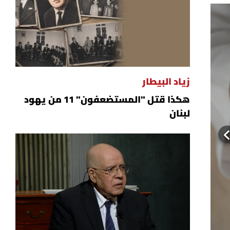
زياد البيطار
هكذا قتل "المستضعفون" 11 من يهود
لبنان