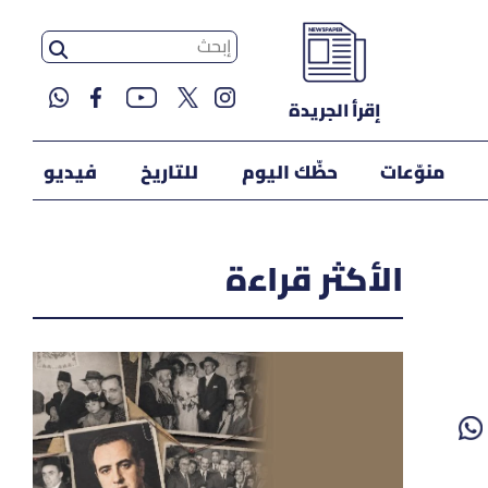
إقرأ الجريدة
منوّعات
حظّك اليوم
للتاريخ
فيديو
الأكثر قراءة