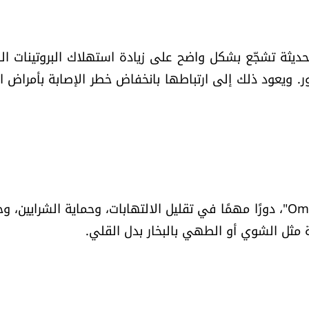
لحديثة تشجّع بشكل واضح على زيادة استهلاك البروتينات النب
ور. ويعود ذلك إلى ارتباطها بانخفاض خطر الإصابة بأمراض ا
تلعب الأسماك، خاصة تلك الغنيّة بـ "Omega-3 Fatty Acids"، دورًا مهمًا في تقليل الالتهابات، وحماية الشرا
 مثل الشوي أو الطهي بالبخار بدل القلي.