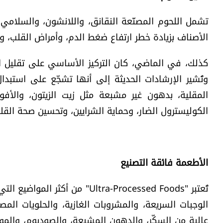
تشمل اللحوم المصنّعة النقانق، واللانشون، والسلامي
الأصناف بزيادة خطر ارتفاع ضغط الدم، وأمراض القلب، وب
كذلك، في الماضي، كان التركيز الأساسي على تقليل ال
وتُشير الإرشادات الحديثة إلى أنها تشجّع على استبد
المقلية، بدهون غير مشبعة مثل زيت الزيتون، والأف
الكوليسترول الضار، وحماية الشرايين، وتحسين صحة القلب
الأطعمة فائقة التصنيع
تُعتبر "Ultra-Processed Foods"
الوجبات السريعة، والمشروبات الغازية، والحلويات المص
عالية من السكّر، والدهون المشبعة، والصوديوم، والمو