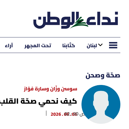
لبنان
كتّابنا
تحت المجهر
آراء
صحّة وصحن
سوسن وزّان وسارة فوّاز
كيف نحمي صحّة القلب 
02 : 00 ص
06 . 06 . 2026