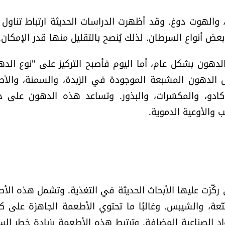
، والهوت دوغ. وقد أظهرت الدراسات الحديثة ارتباط تناول
عض أنواع السرطان. لذلك يُنصح بالتقليل منها قدر الإمكان.
دهون بشكل عام، أما اليوم فأصبح التركيز على "نوع الده
ال الدهون المشبعة الموجودة في الزبدة، والسمنة، والأ
وكادو، والمكسّرات، والبذور. وتساعد هذه الدهون على
 والأوعية الدموية.
 من أكثر المواضيع التي ركّزت عليها الأبحاث الحديثة في التغذية. وتشمل هذه ا
نّعة، والشيبس. وغالبًا ما تحتوي الأطعمة الجاهزة على كم
اد الصناعية المضافة. وترتبط هذه الأطعمة بزيادة خطر الس