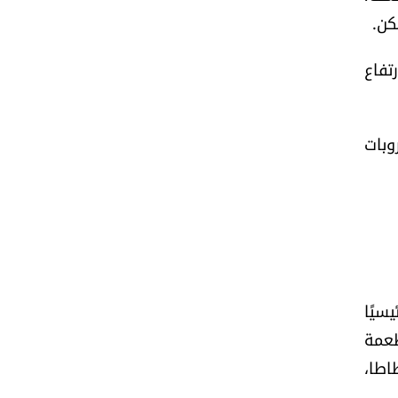
كن.
خطر ارتفاع
وبات
مل خطر رئيسيًا
طعمة
اطا،