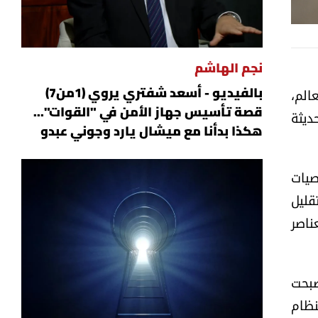
توصي التحديثات الغذائية بالتركيز على الفاكهة الكاملة بدل ال
نجم الهاشم
ول العالم،
بالفيديو - أسعد شفتري يروي (1من7)
قصة تأسيس جهاز الأمن في "القوات"...
ديثة
هكذا بدأنا مع ميشال يارد وجوني عبدو
حديثات جديدة للتوصيات
ة النمط الغذائي المتوازن (Healthy Dietary Pattern)، وتقليل
 بالعناصر
صبحت
نظام