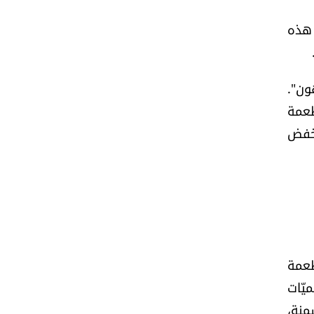
 هذه
ون".
طعمة
 خفض
لأطعمة
يّات
منة،