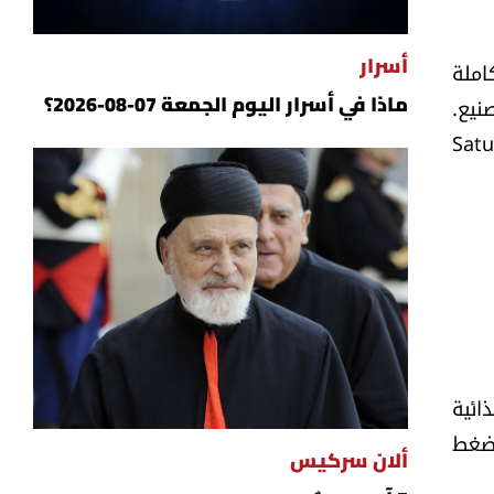
املة
أسرار
قليلة التصنيع.
ماذا في أسرار اليوم الجمعة 07-08-2026؟
ضافة (Added Sugars)، والدهون المشبعة (Saturated
ائية
خفض ضغط
ألان سركيس