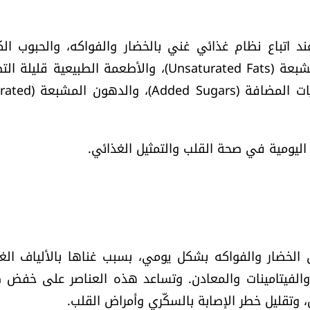
ند اتباع نظام غذائي غني بالخضار والفواكه، والحبوب الك
(Whole Grains)، والبروتينات الصحية، والدهون غير المشبعة (Unsaturated Fats)، والأطعمة الطبيعية 
وفي المقابل، تنصح تلك التوصيات بالتقليل من السكّريات الم
 اليومية في صحة القلب والتمثيل الغذائي.
 الخضار والفواكه بشكل يومي، بسبب غناها بالألياف الغذ
Dietary Fi)، ومضادات الأكسدة (Antioxidants)، والفيتامينات والمعادن. وتساعد هذه العناصر على 
 وتقليل خطر الإصابة بالسكّري وأمراض القلب.