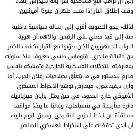
إلى أن ترامب أبلغ مساعديه سرًّا بأنه سيدرس إنهاء
الرياضة
وقف إطلاق النار إذا قتلت طهران جنودًا أميركيين.
منوّعات
لذلك، يبدو التصويت أقرب إلى رسالة سياسية داخلية
منه إلى قيد فعلي على الرئيس. والأهم أن هوية
حظّك اليوم
النواب الجمهوريين الذين صوّتوا مع القرار تكشف الكثير
من حقيقة ما جرى. فتوماس ماسي معروف منذ سنوات
للتاريخ
بمعارضته للتدخّلات العسكرية الخارجية وتمسّكه بتفسير
صارم للدستور في ما يتعلّق بصلاحيات إعلان الحرب. أما
فيديو
وارن ديفيدسون، فيعارض توسّع الانخراط العسكري
الأميركي خارج الحدود، في حين يمثّل برايان فيتزباتريك
من نحن
دائرة متأرجحة في بنسيلفانيا، وغالبًا ما يتخذ مواقف
مستقلّة عن الخط الحزبي التقليدي. وسبق لتوم باريت
للتواصل معنا
أن أبدى تحفّظات على الانخراط العسكري المباشر.
شروط الاستخدام