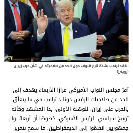
أسرار
متفرقات
نداء القرّاء
خاص الموقع
انتقد ترامب بشدّة قرار النواب حول الحد من صلاحيته في شأن حرب إيران
كتّابنا
(رويترز)
أقرّ مجلس النواب الأميركي قرارًا الأربعاء يهدف إلى
تحت المجهر
الحد من صلاحيات الرئيس دونالد ترامب في ما يتعلّق
آراء
بالحرب على إيران. للوهلة الأولى، بدا المشهد وكأنه
توبيخ سياسي للرئيس الأميركي، خصوصًا أن أربعة نواب
اقتصاد
جمهوريين انضمّوا إلى الديمقراطيين، ما سمح بتمرير