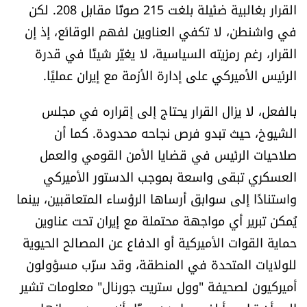
القرار بغالبية ضئيلة بلغت 215 صوتًا مقابل 208. لكن
العالم
في واشنطن، لا تكفي العناوين لفهم الوقائع، إذ إن
الصحافة الإسرائيلية
القرار، رغم رمزيته السياسية، لا يغيّر شيئًا في قدرة
الرئيس الأميركي على إدارة الأزمة مع إيران عمليًا.
ثقافة وفنون
بالفعل، لا يزال القرار يحتاج إلى إقراره في مجلس
الشيوخ، حيث تبدو فرص نجاحه محدودة. كما أن
فصل من كتاب
صلاحيات الرئيس في قضايا الأمن القومي والعمل
اقرأ تضحك
العسكري تبقى واسعة بموجب الدستور الأميركي
واستنادًا إلى سوابق أرساها الرؤساء المتعاقبين، بينما
كاميرا
يُمكن تبرير أي مواجهة محتملة مع إيران تحت عناوين
حماية القوات الأميركية أو الدفاع عن المصالح الحيوية
سجالات
للولايات المتحدة في المنطقة، وقد سرّب مسؤولون
صحّة وصحن
أميركيون لصحيفة "وول ستريت جورنال" معلومات تشير