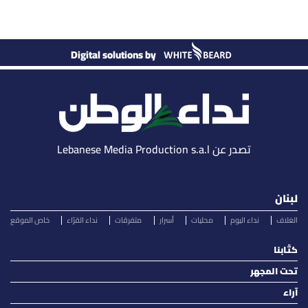
Digital solutions by
تصدر عن Lebanese Media Production s.a.l
لبنان
الغلاف
نداء اليوم
محليات
أسرار
متفرقات
نداء القرّاء
خاص الموقع
كتّابنا
تحت المجهر
آراء