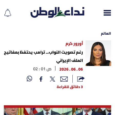
العالم
أورور كرم
إقرأ الجريدة
رغم تصويت النواب... ترامب يحتفظ بمفاتيح
الملف الإيراني
لبنان
06 . 06 . 2026
02 : 01 ص
الغلاف
3 دقائق للقراءة
نداء اليوم
محليات