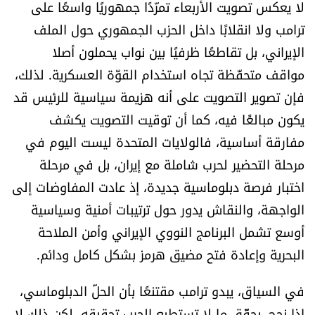
لا يعكس تصويت الأربعاء تمرّدًا جمهوريًا واسعًا على
شروط الإشتراك
ترامب ولا انقلابًا داخل الحزب الجمهوري حول الملف
الإيراني، بل تقاطعًا ظرفيًا بين نواب يحملون أصلا
Digital solutions by
مواقف متحفّظة تجاه استخدام القوّة العسكرية. لذلك،
فإن تصوير التصويت على أنه هزيمة سياسية للرئيس قد
يكون مبالغًا فيه، كما أن توقيت التصويت يكشف
مفارقة أساسية، فالولايات المتحدة ليست اليوم في
مرحلة التحضير لحرب شاملة مع إيران، بل في مرحلة
اختبار فرصة دبلوماسية جديدة، إذ عادت المفاوضات إلى
الواجهة، والنقاش يدور حول ترتيبات أمنية وسياسية
أوسع تشمل البرنامج النووي الإيراني وأمن الملاحة
البحرية وإعادة فتح مضيق هرمز بشكل كامل ودائم.
في السياق، يبدو ترامب مقتنعًا بأن الحلّ الدبلوماسي،
إذا نجح، يحقّق ما لا تستطيع الحرب تحقيقه. لكن ذلك لا