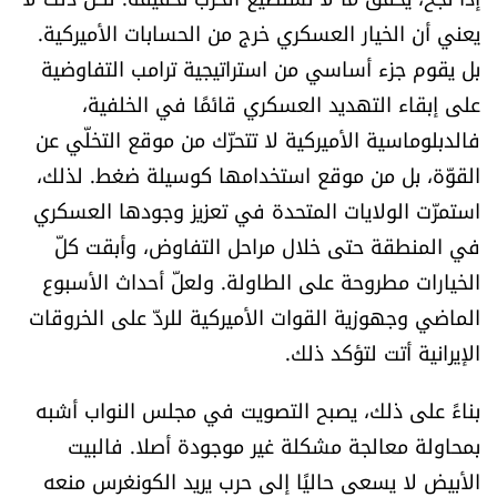
يعني أن الخيار العسكري خرج من الحسابات الأميركية.
بل يقوم جزء أساسي من استراتيجية ترامب التفاوضية
على إبقاء التهديد العسكري قائمًا في الخلفية،
فالدبلوماسية الأميركية لا تتحرّك من موقع التخلّي عن
القوّة، بل من موقع استخدامها كوسيلة ضغط. لذلك،
استمرّت الولايات المتحدة في تعزيز وجودها العسكري
في المنطقة حتى خلال مراحل التفاوض، وأبقت كلّ
الخيارات مطروحة على الطاولة. ولعلّ أحداث الأسبوع
الماضي وجهوزية القوات الأميركية للردّ على الخروقات
الإيرانية أتت لتؤكد ذلك.
بناءً على ذلك، يصبح التصويت في مجلس النواب أشبه
بمحاولة معالجة مشكلة غير موجودة أصلا. فالبيت
الأبيض لا يسعى حاليًا إلى حرب يريد الكونغرس منعه