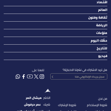
اقتصاد
العالم
ثقافة وفنون
الرياضة
منوّعات
حظّك اليوم
للتاريخ
فيديو
هل تريد الاشتراك في نشرتنا الاخباريّة؟
تابعنا على
الناشر
ميشال المر
من نحن
شريك
عمر حرفوش
شروط الإستخدام
شروط الإشتراك