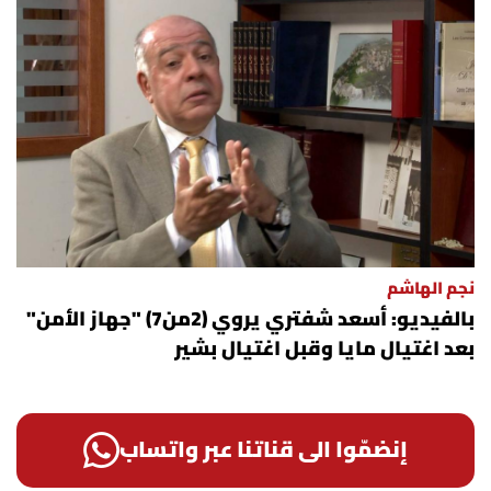
نجم الهاشم
بالفيديو: أسعد شفتري يروي (2من7) "جهاز الأمن"
بعد اغتيال مايا وقبل اغتيال بشير
إنضمّوا الى قناتنا عبر واتساب