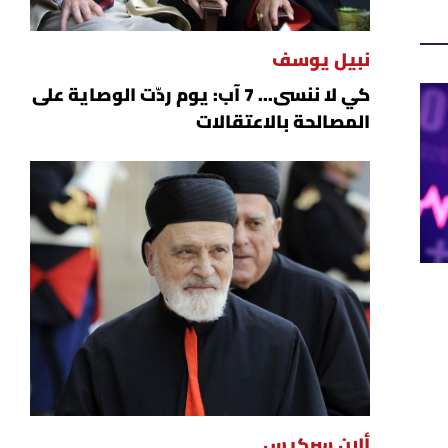
نبيل يوسف
كي لا ننسى... 7 آب: يوم ردّت الوصاية على
المصالحة بالاعتقالات
ألان سركيس