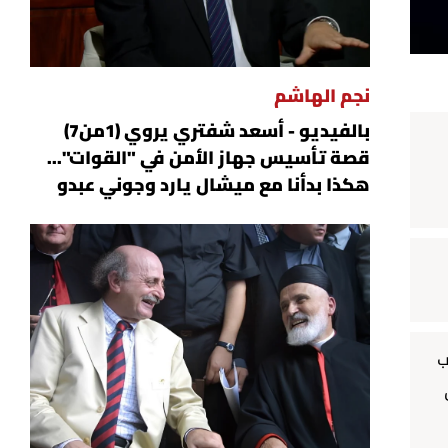
نجم الهاشم
بالفيديو - أسعد شفتري يروي (1من7)
قصة تأسيس جهاز الأمن في "القوات"...
هكذا بدأنا مع ميشال يارد وجوني عبدو
ب