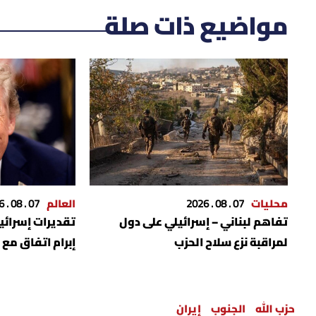
مواضيع ذات صلة
محليات
07 . 08 . 2026
العالم
07 . 08 . 2026
تفاهم لبناني – إسرائيلي على دول
تقديرات إسرائيل
لمراقبة نزع سلاح الحزب
إبرام اتفاق مع 
حزب الله
الجنوب
إيران