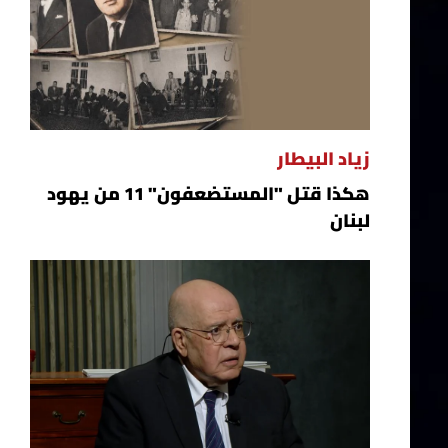
زياد البيطار
هكذا قتل "المستضعفون" 11 من يهود
لبنان