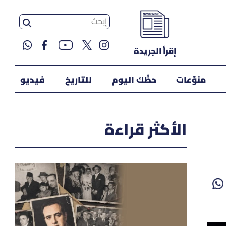
إقرأ الجريدة
منوّعات
حظّك اليوم
للتاريخ
فيديو
الأكثر قراءة