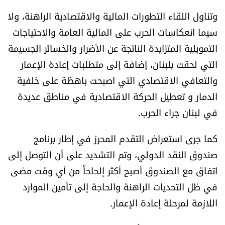
العالم
وتناول اللقاء التطورات المالية والاقتصادية الراهنة، ولا
سيما انعكاسات الحرب على المالية العامة والاحتياجات
الصحافة الإسرائيلية
التمويلية المتزايدة الناتجة عن الأضرار والخسائر الجسيمة
التي لحقت بلبنان، إضافة إلى متطلبات إعادة الإعمار
ثقافة وفنون
والتعافي الاقتصادي التي اصبحت باهظة على خلفية
الدمار و تعطيل الحركة الاقتصادية في مناطق عديدة
فصل من كتاب
في لبنان جراء الحرب.
اقرأ تضحك
كما جرى استعراض التقدم المحرز في إطار برنامج
كاميرا
صندوق النقد الدولي، وتم التشديد على أن التوصل إلى
اتفاق مع الصندوق أصبح أكثر إلحاحاً من أي وقت مضى
سجالات
في ظل التحديات الراهنة والحاجة إلى تأمين الموارد
اللازمة لمرحلة إعادة الإعمار.
صحّة وصحن