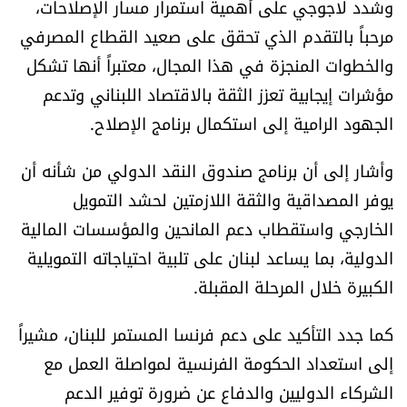
وشدد لاجوجي على أهمية استمرار مسار الإصلاحات،
الرياضة
مرحباً بالتقدم الذي تحقق على صعيد القطاع المصرفي
والخطوات المنجزة في هذا المجال، معتبراً أنها تشكل
منوّعات
مؤشرات إيجابية تعزز الثقة بالاقتصاد اللبناني وتدعم
الجهود الرامية إلى استكمال برنامج الإصلاح.
حظّك اليوم
وأشار إلى أن برنامج صندوق النقد الدولي من شأنه أن
للتاريخ
يوفر المصداقية والثقة اللازمتين لحشد التمويل
فيديو
الخارجي واستقطاب دعم المانحين والمؤسسات المالية
الدولية، بما يساعد لبنان على تلبية احتياجاته التمويلية
الكبيرة خلال المرحلة المقبلة.
من نحن
كما جدد التأكيد على دعم فرنسا المستمر للبنان، مشيراً
للتواصل معنا
إلى استعداد الحكومة الفرنسية لمواصلة العمل مع
شروط الاستخدام
الشركاء الدوليين والدفاع عن ضرورة توفير الدعم