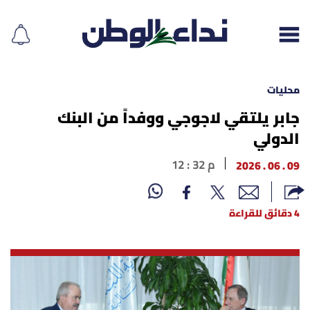
محليات
جابر يلتقي لاجوجي ووفداً من البنك
الدولي
إقرأ الجريدة
09 . 06 . 2026
12 : 32 م
لبنان
الغلاف
4 دقائق للقراءة
نداء اليوم
محليات