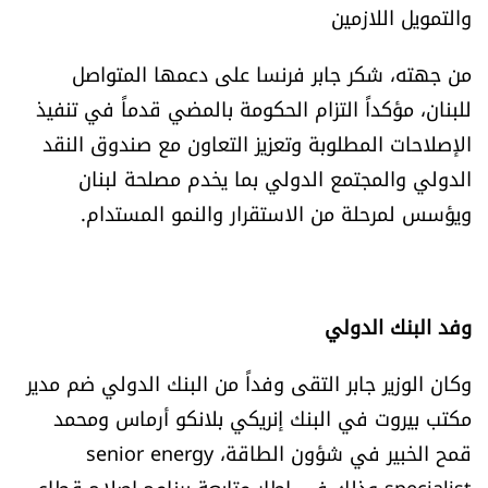
والتمويل اللازمين
شروط الإشتراك
من جهته، شكر جابر فرنسا على دعمها المتواصل
Digital solutions by
للبنان، مؤكداً التزام الحكومة بالمضي قدماً في تنفيذ
الإصلاحات المطلوبة وتعزيز التعاون مع صندوق النقد
الدولي والمجتمع الدولي بما يخدم مصلحة لبنان
ويؤسس لمرحلة من الاستقرار والنمو المستدام.
وفد البنك الدولي
وكان الوزير جابر التقى وفداً من البنك الدولي ضم مدير
مكتب بيروت في البنك إنريكي بلانكو أرماس ومحمد
قمح الخبير في شؤون الطاقة، senior energy
specialist وذلك في إطار متابعة برنامج إصلاح قطاع