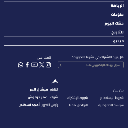
الرياضة
منوّعات
حظّك اليوم
للتاريخ
فيديو
هل تريد الاشتراك في نشرتنا الاخباريّة؟
تابعنا على
الناشر
ميشال المر
من نحن
شريك
عمر حرفوش
شروط الإستخدام
شروط الإشتراك
رئيس التحرير
أمجد اسكندر
سياسة الخصوصية
للتواصل معنا