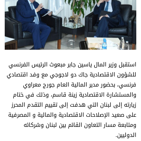
أسرار
متفرقات
نداء القرّاء
خاص الموقع
استقبل وزير المال ياسين جابر مبعوث الرئيس الفرنسي
للشؤون الاقتصادية جاك دو لاجوجي مع وفد اقتصادي
كتّابنا
فرنسي، بحضور مدير المالية العام جورج معراوي
والمستشارة الاقتصادية زينة قاسم، وذلك في ختام
تحت المجهر
زيارته إلى لبنان التي هدفت إلى تقييم التقدم المحرز
آراء
على صعيد الإصلاحات الاقتصادية والمالية و المصرفية
ومتابعة مسار التعاون القائم بين لبنان وشركائه
اقتصاد
الدوليين.