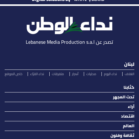
تصدر عن Lebanese Media Production s.a.l
لبنان
الغلاف
نداء اليوم
محليات
أسرار
متفرقات
نداء القرّاء
خاص الموقع
كتّابنا
تحت المجهر
آراء
اقتصاد
العالم
ثقافة وفنون