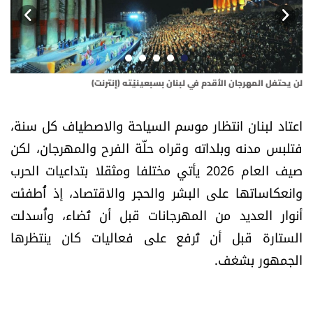
أسرار
متفرقات
لن يحتفل المهرجان الأقدم في لبنان بسبعينيّته (إنترنت)
رئي
نداء القرّاء
اعتاد لبنان انتظار موسم السياحة والاصطياف كل سنة،
خاص الموقع
فتلبس مدنه وبلداته وقراه حلّة الفرح والمهرجان، لكن
صيف العام 2026 يأتي مختلفا ومثقلا بتداعيات الحرب
كتّابنا
وانعكاساتها على البشر والحجر والاقتصاد، إذ أُطفئت
تحت المجهر
أنوار العديد من المهرجانات قبل أن تُضاء، وأُسدلت
الستارة قبل أن تُرفع على فعاليات كان ينتظرها
آراء
الجمهور بشغف.
اقتصاد