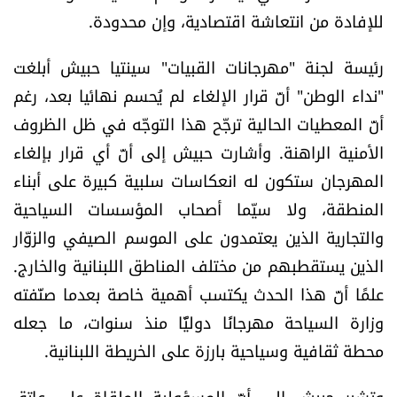
للإفادة من انتعاشة اقتصادية، وإن محدودة.
رئيسة لجنة "مهرجانات القبيات" سينتيا حبيش أبلغت
"نداء الوطن" أنّ قرار الإلغاء لم يُحسم نهائيا بعد، رغم
أنّ المعطيات الحالية ترجّح هذا التوجّه في ظل الظروف
الأمنية الراهنة. وأشارت حبيش إلى أنّ أي قرار بإلغاء
المهرجان ستكون له انعكاسات سلبية كبيرة على أبناء
المنطقة، ولا سيّما أصحاب المؤسسات السياحية
والتجارية الذين يعتمدون على الموسم الصيفي والزوّار
الذين يستقطبهم من مختلف المناطق اللبنانية والخارج.
علمًا أنّ هذا الحدث يكتسب أهمية خاصة بعدما صنّفته
وزارة السياحة مهرجانًا دوليًّا منذ سنوات، ما جعله
محطة ثقافية وسياحية بارزة على الخريطة اللبنانية.
وتشير حبيش إلى أنّ المسؤولية الملقاة على عاتق