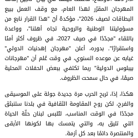
المهرجان المقرّر لهذا العام، مع وقف العمل ببيع
البطاقات لصيف 2026"، مؤكدةً أنّ "هذا القرار نابع من
مسؤوليتنا الوطنية والروحية تجاه أهلنا"، وواعدة
باللقاء "مجدّدًا في صيف 2027، في ظروف أكثر أمنًا
واستقرارًا". بدوره، أعلن "مهرجان إهدنيات الدولي"
غيابه عن موعده السنوي، في وقت عُلم أن "مهرجانات
بيبلوس الدولية" ربما تكتفي ببعض الحفلات المحلية
صيفًا، في حال سمحت الظروف.
هكذا، إذا، تربح الحرب مرة جديدة جولة على الموسيقى
والفرح، لكن روح المقاومة الثقافية في بلدنا ستنبثق
مجدّدًا في الوقت المناسب، لتُلبس لبنان حلّة الحياة
التي تليق به، والتي يتمسك بها لكونها الأبقى
والمنتصرة دائمًا بعد كل أزمة.