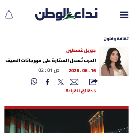
ثقافة وفنون
جويل غسطين
إقرأ الجريدة
الحرب تُسدل الستارة على مهرجانات الصيف
16 . 06 . 2026
02 : 01 ص
لبنان
الغلاف
5 دقائق للقراءة
نداء اليوم
محليات