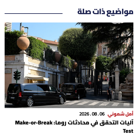
مواضيع ذات صلة
أمل شموني
06 . 08 . 2026
آليات التحقق في محادثات روما: Make-or-Break
Test