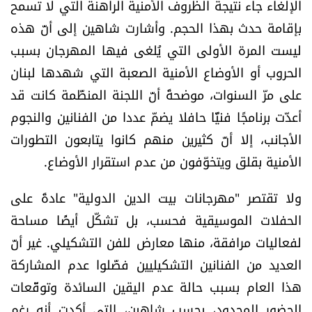
الإلغاء جاء نتيجة الظروف الأمنية الراهنة التي لا تسمح
بإقامة حدث بهذا الحجم. وأشارت شاهين إلى أنّ هذه
ليست المرة الأولى التي يُلغى فيها المهرجان بسبب
الحروب أو الأوضاع الأمنية الصعبة التي شهدها لبنان
على مرّ السنوات، موضحةً أنّ اللجنة المنظّمة كانت قد
أعدّت برنامجًا فنيًّا حافلا يضمّ عددا من الفنانين والنجوم
الأجانب، إلا أنّ كثيرين منهم كانوا يتابعون التطورات
الأمنية بقلق ويتخوّفون من عدم استقرار الأوضاع.
ولا تقتصر "مهرجانات بيت الدين الدولية" عادةً على
الحفلات الموسيقية فحسب، بل تشكّل أيضًا مساحة
لفعاليات مرافقة، منها معارض للفن التشكيلي. غير أنّ
العديد من الفنانين التشكيليين فضّلوا عدم المشاركة
هذا العام بسبب حالة عدم اليقين السائدة وتوقّعات
الحضور المحدود، بحسب شاهين، التي أكدت أنه رغم