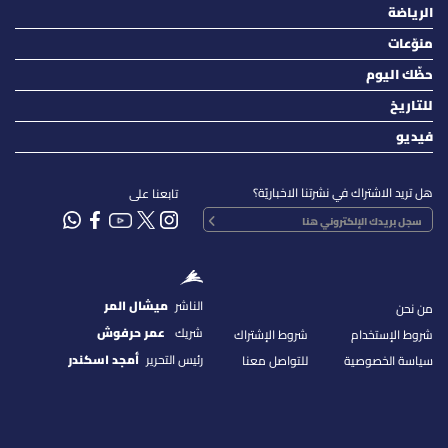
الرياضة
منوّعات
حظّك اليوم
للتاريخ
فيديو
هل تريد الاشتراك في نشرتنا الاخباريّة؟
تابعنا على
الناشر
ميشال المر
من نحن
شريك
عمر حرفوش
شروط الإستخدام
شروط الإشتراك
رئيس التحرير
أمجد اسكندر
سياسة الخصوصية
للتواصل معنا