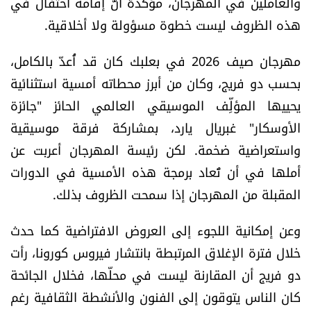
والعاملين في المهرجان، مؤكدةً أنّ إقامة احتفال في
الرياضة
هذه الظروف ليست خطوة مسؤولة ولا أخلاقية.
منوّعات
مهرجان صيف 2026 في بعلبك كان قد أُعدّ بالكامل،
بحسب دو فريج، وكان من أبرز محطاته أمسية استثنائية
حظّك اليوم
يحييها المؤلِّف الموسيقي العالمي الحائز "جائزة
الأوسكار" غبريال يارد، بمشاركة فرقة موسيقية
للتاريخ
واستعراضية ضخمة. لكن رئيسة المهرجان أعربت عن
أملها في أن تُعاد برمجة هذه الأمسية في الدورات
فيديو
المقبلة من المهرجان إذا سمحت الظروف بذلك.
وعن إمكانية اللجوء إلى العروض الافتراضية كما حدث
من نحن
خلال فترة الإغلاق المرتبطة بانتشار فيروس كورونا، رأت
للتواصل معنا
دو فريج أن المقارنة ليست في محلّها، فخلال الجائحة
شروط الاستخدام
كان الناس يتوقون إلى الفنون والأنشطة الثقافية رغم