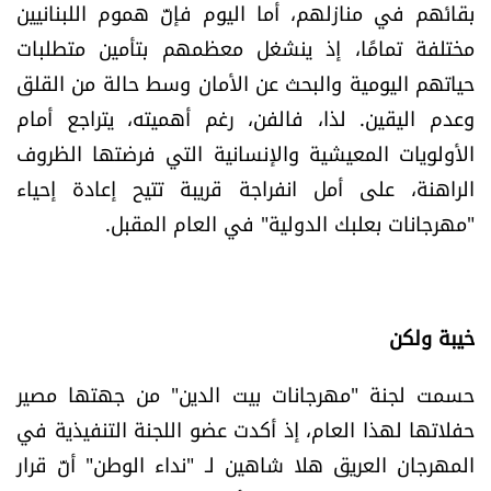
بقائهم في منازلهم، أما اليوم فإنّ هموم اللبنانيين
شروط الإشتراك
مختلفة تمامًا، إذ ينشغل معظمهم بتأمين متطلبات
حياتهم اليومية والبحث عن الأمان وسط حالة من القلق
Digital solutions by
وعدم اليقين. لذا، فالفن، رغم أهميته، يتراجع أمام
الأولويات المعيشية والإنسانية التي فرضتها الظروف
الراهنة، على أمل انفراجة قريبة تتيح إعادة إحياء
"مهرجانات بعلبك الدولية" في العام المقبل.
خيبة ولكن
حسمت لجنة "مهرجانات بيت الدين" من جهتها مصير
حفلاتها لهذا العام، إذ أكدت عضو اللجنة التنفيذية في
المهرجان العريق هلا شاهين لـ "نداء الوطن" أنّ قرار