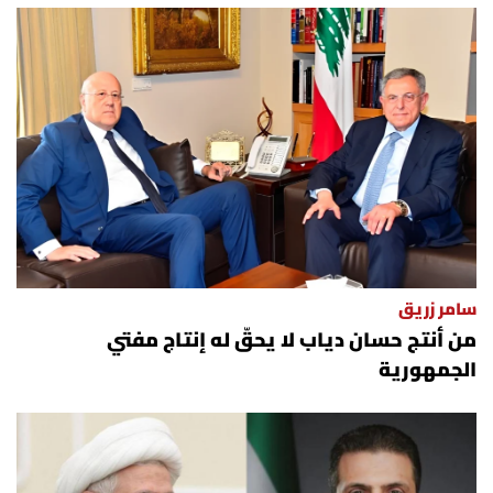
سامر زريق
من أنتج حسان دياب لا يحقّ له إنتاج مفتي
الجمهورية