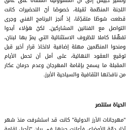
اللجنة المنظّمة ثقيلة، خصوصًا أنّ التحضيرات كانت
قطعت شوطًا متقدِّمًا، إذ أُنجز البرنامج الفني وجرى
التواصل مع الفنانين المشاركين. لكنّ هؤلاء أبدوا
تفهُّمًا كاملا للظروف الاستثنائية التي يمرّ بها لبنان،
ومنحوا المنظّمين مهلة إضافية لاتخاذ قرار أخير قبل
توقيع العقود النهائية، على أمل أن تحمل الأيام
المقبلة ما يسمح بإقامة المهرجان وعدم حرمان عكار
من نافذتها الثقافية والسياحية الأبرز.
الحياة ستنتصر
"مهرجانات الأرز الدولية" كانت قد استشرفت منذ شهر
آذار دقّة الأوضاع، فأعلنت حينها في بيان "تأجيل إقامة