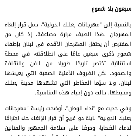
العالم
سبعون بلا شموع
الصحافة الإسرائيلية
بالنسبة إلى "مهرجانات بعلبك الدولية"، حمل قرار إلغاء
المهرجان لهذا الصيف مرارة مضاعفة، إذ كان من
ثقافة وفنون
المفترض أن يحتفل المهرجان الأقدم في لبنان بإطفاء
شموع ذكرى سبعين عامًا على انطلاقته، في محطة
فصل من كتاب
استثنائية تختصر تاريخًا طويلا من الفن والثقافة
والصمود. لكن الظروف الأمنية الصعبة التي يعيشها
اقرأ تضحك
لبنان، ولا سيّما المخاطر التي تشهدها مدينة بعلبك
ومحيطها، حالت دون إحياء هذه المناسبة.
كاميرا
وفي حديث مع "نداء الوطن"، أوضحت رئيسة "مهرجانات
سجالات
بعلبك الدولية" نايلة دو فريج أنّ قرار الإلغاء جاء احترامًا
صحّة وصحن
لدماء الضحايا، وحرصًا على سلامة الجمهور والفنانين