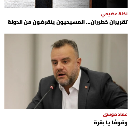
نخلة عضيمي
تقريران خطيران… المسيحيون ينقرضون من الدولة
عماد موسى
وقوفًا يا بقرة