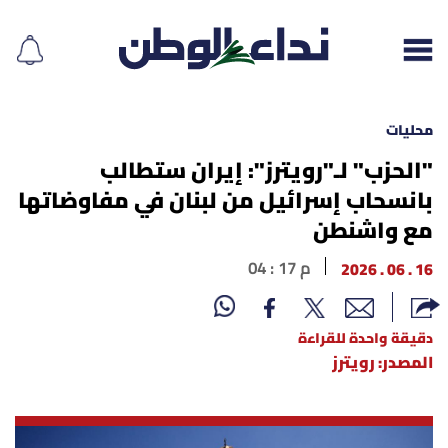
محليات
"الحزب" لـ"رويترز": إيران ستطالب
بانسحاب إسرائيل من لبنان في مفاوضاتها
إقرأ الجريدة
مع واشنطن
لبنان
16 . 06 . 2026
04 : 17 م
الغلاف
دقيقة واحدة للقراءة
نداء اليوم
المصدر: رويترز
محليات