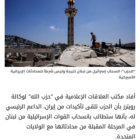
أسرار
متفرقات
نداء القرّاء
خاص الموقع
"الحزب": انسحاب إسرائيل من لبنان نتيجة وليس شرطاً للمحادثات الإيرانية
كتّابنا
الأميركية
تحت المجهر
أفاد مكتب العلاقات الإعلامية في "حزب الله" لوكالة
رويترز بأن الحزب تلقى تأكيدات من إيران، الداعم الرئيسي
آراء
له، بأنها ستطالب بانسحاب القوات الإسرائيلية من لبنان
في المرحلة المقبلة من محادثاتها مع الولايات
اقتصاد
المتحدة.