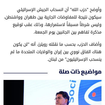
العالم
وأوضح "حزب الله" أن انسحاب الجيش الإسرائيلي
سيكون نتيجة للمفاوضات الجارية بين طهران وواشنطن،
الصحافة الإسرائيلية
وليس شرطاً مسبقاً لاستمرارها، وذلك عقب توقيع
مذكرة تفاهم بين الجانبين يوم الجمعة.
ثقافة وفنون
وأضاف الحزب، بحسب ما نقلته رويترز، أنه "لن يكون
فصل من كتاب
هناك اتفاق نووي بين إيران والولايات المتحدة ما لم
اقرأ تضحك
ينسحب الإسرائيليون" من لبنان.
كاميرا
مواضيع ذات صلة
سجالات
صحّة وصحن