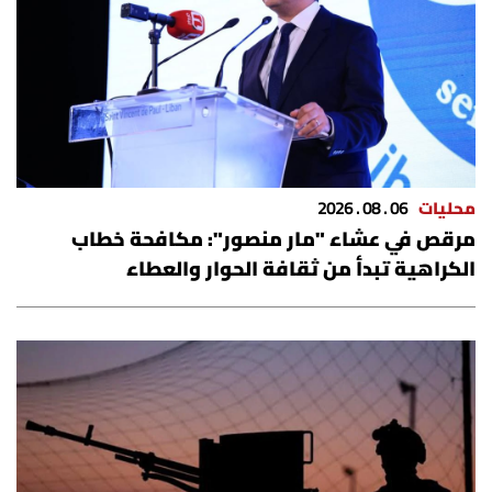
الرياضة
منوّعات
حظّك اليوم
للتاريخ
محليات
06 . 08 . 2026
مرقص في عشاء "مار منصور": مكافحة خطاب
فيديو
الكراهية تبدأ من ثقافة الحوار والعطاء
من نحن
للتواصل معنا
شروط الاستخدام