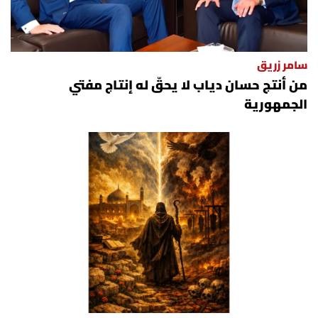
سامر زريق
من أنتج حسان دياب لا يحقّ له إنتاج مفتي
الجمهورية