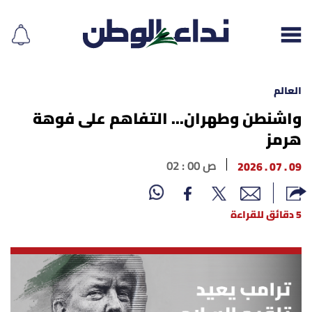
العالم
واشنطن وطهران... التفاهم على فوهة
هرمز
إقرأ الجريدة
09 . 07 . 2026
02 : 00 ص
لبنان
الغلاف
5 دقائق للقراءة
نداء اليوم
محليات