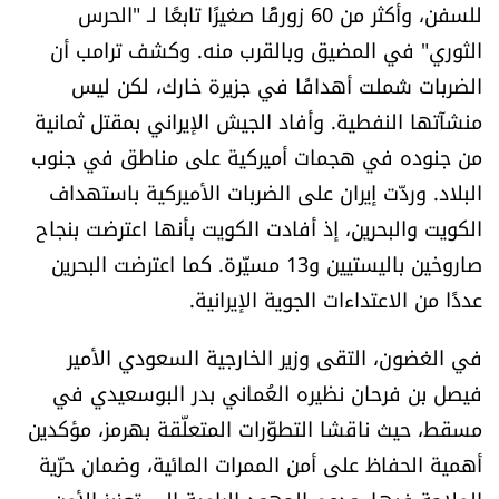
للسفن، وأكثر من 60 زورقًا صغيرًا تابعًا لـ "الحرس
الثوري" في المضيق وبالقرب منه. وكشف ترامب أن
الضربات شملت أهدافًا في جزيرة خارك، لكن ليس
منشآتها النفطية. وأفاد الجيش الإيراني بمقتل ثمانية
من جنوده في هجمات أميركية على مناطق في جنوب
البلاد. وردّت إيران على الضربات الأميركية باستهداف
الكويت والبحرين، إذ أفادت الكويت بأنها اعترضت بنجاح
صاروخين باليستيين و13 مسيّرة. كما اعترضت البحرين
عددًا من الاعتداءات الجوية الإيرانية.
في الغضون، التقى وزير الخارجية السعودي الأمير
فيصل بن فرحان نظيره العُماني بدر البوسعيدي في
مسقط، حيث ناقشا التطوّرات المتعلّقة بهرمز، مؤكدين
أهمية الحفاظ على أمن الممرات المائية، وضمان حرّية