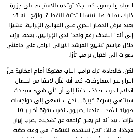
المياه والجسور، كما جدّد توعّده بالاستيلاء على جزيرة
العالم
خارك، بما فيها بنيتها التحتية النفطية. ولوّح بأنه قد
الصحافة الإسرائيلية
يعيد فرض الحصار البحري على الموانئ الإيرانية، مشيرًا
إلى أنه "الهدف رقم واحد" لدى الإيرانيين، بعدما برزت
ثقافة وفنون
خلال مراسم تشييع المرشد الإيراني الراحل علي خامنئي
دعوات إلى اغتيال ترامب ثأرًا.
فصل من كتاب
لكن، كالعادة، ترك ترامب الباب مفتوحًا أمام إمكانية حلّ
اقرأ تضحك
النزاع عبر المفاوضات، كما أنه قلّل لاحقًا من احتمال
اندلاع الحرب مجدّدًا، لافتًا إلى أن "أي شيء سيحدث
كاميرا
سينتهي بسرعة كبيرة... نحن لا نسعى إلى مواجهات
طويلة الأمد... عندما يضربون، نضرب بقوّة أكبر بـ 10
سجالات
مرّات"، بيد أنه لم يعلن تراجعه عن تهديده بضرب إيران
صحّة وصحن
مجدّدًا، قائلا: "نحن نستخدم لغتهم"، في وقت حضّت