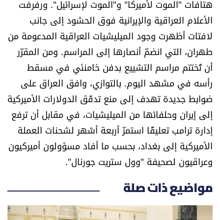
هتافات "الموت لأميركا" و"الموت لإسرائيل". ورفرفت
الأعلام العراقية والإيرانية فوق الحشود إلى جانب
لافتات أظهرت وجود الميليشيات العراقية المدعومة من
طهران، التي انضمّ أنصارها إلى المراسم. ومن المقرّر
أن تُختتم مراسم التشييع بدفن خامنئي في مسقط
رأسه في مشهد اليوم. بالتوازي، وافق العراق على
ضوابط جديدة تهدف إلى منع تدفّق الدولارات الأميركية
إلى إيران وحلفائها من الميليشيات، في مقابل أن ترفع
إدارة ترامب تعليقًا استمرّ أربعة أشهر لشحنات العملة
الأميركية إلى بغداد، بحسب ما أفاد مسؤولون أميركيون
وعراقيون لصحيفة "وول ستريت جورنال".
مواضيع ذات صلة