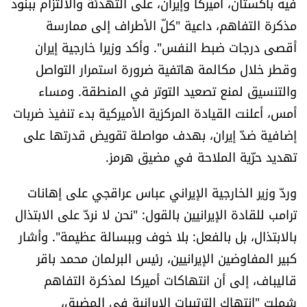
فيه باكستان، أميركا وإيران، على التهدئة والالتزام ببنود
الرياضة
مذكرة التفاهم، داعية "كلّ الأطراف إلى ممارسة
أقصى درجات ضبط النفس". وأكد وزيرا خارجية إيران
منوّعات
وقطر خلال مكالمة هاتفية ضرورة استمرار التواصل
والتنسيق لمنع تصعيد التوتر في المنطقة. ومساء
حظّك اليوم
أمس، أعلنت القيادة المركزية الأميركية بدء تنفيذ ضربات
للتاريخ
إضافية ضدّ إيران، بهدف مواصلة تقويض قدرتها على
تهديد حرّية الملاحة في مضيق هرمز.
فيديو
وردّ وزير الخارجية الإيراني عباس عراقجي على إهانات
ترامب للقادة الإيرانيين بالقول: "نحن لا نردّ على الابتذال
من نحن
بالابتذال، بل بالفعل: بلا خوف وببسالة عظيمة". وأشار
كبير المفاوضين الإيرانيين، رئيس البرلمان محمد باقر
للتواصل معنا
قاليباف، إلى أن انتهاكات أميركا لمذكرة التفاهم
شروط الاستخدام
شملت "انتهاك الترتيبات الإيرانية في المضيق،