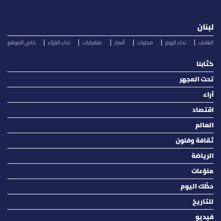
لبنان
الغلاف
نداء اليوم
محليات
أسرار
متفرقات
نداء القرّاء
خاص الموقع
كتّابنا
تحت المجهر
آراء
اقتصاد
العالم
ثقافة وفنون
الرياضة
منوّعات
حظّك اليوم
للتاريخ
فيديو