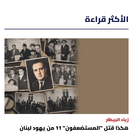
الأكثر قراءة
زياد البيطار
هكذا قتل "المستضعفون" 11 من يهود لبنان