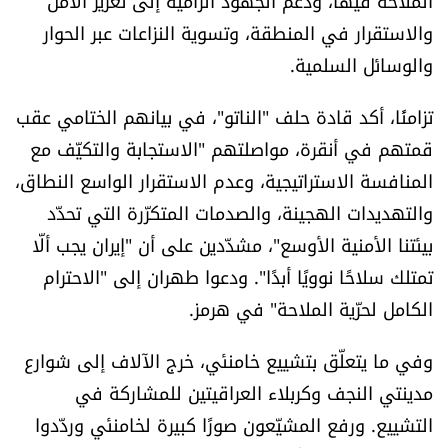
الملاحة فيها، ودعم الجهود الرامية إلى تعزيز الأمن
والاستقرار في المنطقة، وتسوية النزاعات عبر الحوار
والوسائل السلمية.
تزامنًا، أكد قادة حلف "الناتو"، في بيانهم الختامي عقب
قمتهم في أنقرة، مواصلتهم "الاستجابة والتكيّف مع
المنافسة الاستراتيجية، وعدم الاستقرار الواسع النطاق،
والتهديدات الهجينة، والصدمات المتكرّرة التي تحدّد
بيئتنا الأمنية الأوسع"، مشدّدين على أن "إيران يجب ألّا
تمتلك سلاحًا نوويًا أبدًا". ودعوا طهران إلى "الاحترام
الكامل لحرّية الملاحة" في هرمز.
وفي ما يتعلّق بتشييع خامنئي، خرج الآلاف إلى شوارع
مدينتي النجف وكربلاء العراقيتين للمشاركة في
التشييع. ورفع المشيّعون صورًا كبيرة لخامنئي وردّدوا