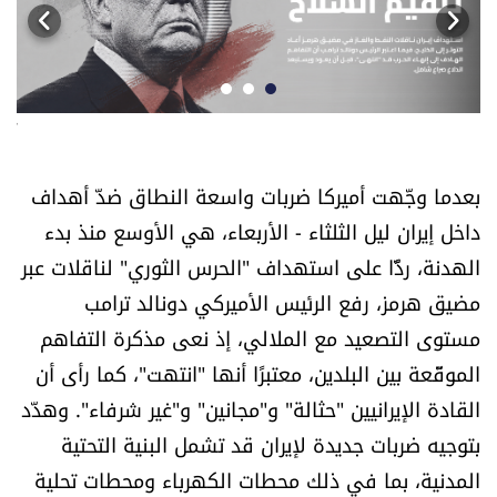
أسرار
متفرقات
ترا
نداء القرّاء
بعدما وجّهت أميركا ضربات واسعة النطاق ضدّ أهداف
خاص الموقع
داخل إيران ليل الثلثاء - الأربعاء، هي الأوسع منذ بدء
الهدنة، ردًّا على استهداف "الحرس الثوري" لناقلات عبر
كتّابنا
مضيق هرمز، رفع الرئيس الأميركي دونالد ترامب
تحت المجهر
مستوى التصعيد مع الملالي، إذ نعى مذكرة التفاهم
الموقّعة بين البلدين، معتبرًا أنها "انتهت"، كما رأى أن
آراء
القادة الإيرانيين "حثالة" و"مجانين" و"غير شرفاء". وهدّد
بتوجيه ضربات جديدة لإيران قد تشمل البنية التحتية
اقتصاد
المدنية، بما في ذلك محطات الكهرباء ومحطات تحلية