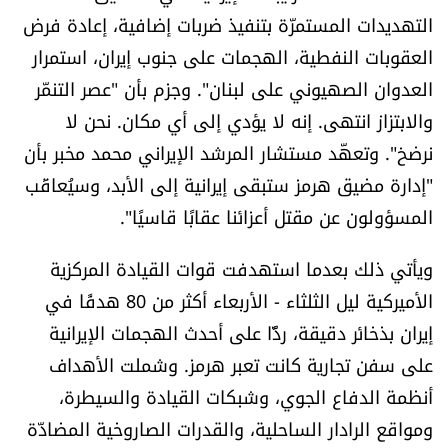
التهديدات المستمرّة بتنفيذ ضربات إضافية، إعادة فرض
شروط الإشتراك
العقوبات النفطية، الهجمات على جنوب إيران، استمرار
العدوان الصهيوني على لبنان". وجزم بأن "عصر التنمّر
Digital solutions by
والابتزاز انتهى. إنه لا يؤدي إلى أي مكان. نحن لا
نرضخ". وتعهّد مستشار المرشد الإيراني محمد مخبر بأن
"إدارة مضيق هرمز ستبقى إيرانية إلى الأبد، وسيُعاقَب
المسؤولون عن مقتل أعزائنا عقابًا قاسيًا".
ويأتي ذلك بعدما استهدفت قوات القيادة المركزية
الأميركية ليل الثلثاء - الأربعاء أكثر من 80 هدفًا في
إيران بذخائر دقيقة، ردًّا على أحدث الهجمات الإيرانية
على سفن تجارية كانت تعبر هرمز. وشملت الأهداف
أنظمة الدفاع الجوي، وشبكات القيادة والسيطرة،
ومواقع الرادار الساحلية، والقدرات الصاروخية المضادّة