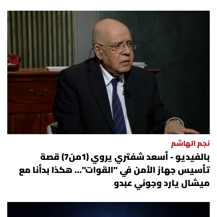
نجم الهاشم
بالفيديو - أسعد شفتري يروي (1من7) قصة
تأسيس جهاز الأمن في "القوات"... هكذا بدأنا مع
ميشال يارد وجوني عبدو