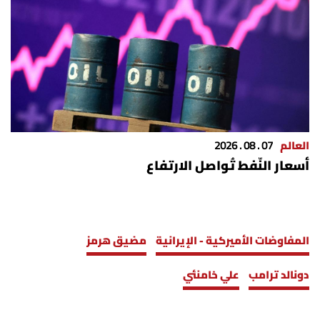
العالم
07 . 08 . 2026
أسعار النّفط تُواصل الارتفاع
المفاوضات الأميركية - الإيرانية
مضيق هرمز
دونالد ترامب
علي خامنئي