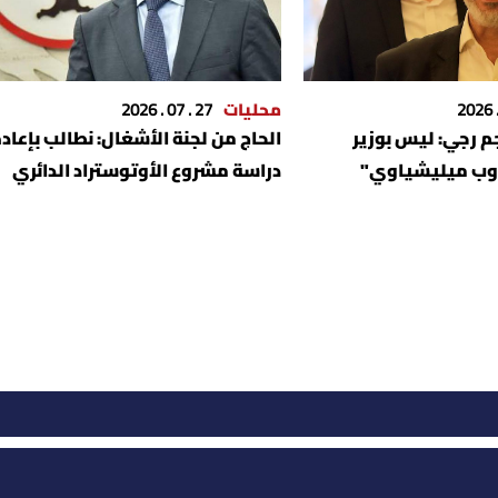
محليات
27 . 07 . 2026
 رجي: ليس بوزير
الحاج من لجنة الأشغال: نطالب بإعاد
دوب ميليشياوي"
دراسة مشروع الأوتوستراد الدائري