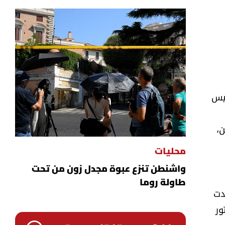
ئيس
ن،
محليات
واشنطن تنزع عبوة مجدل زون من تحت
طاولة روما
دت
ور