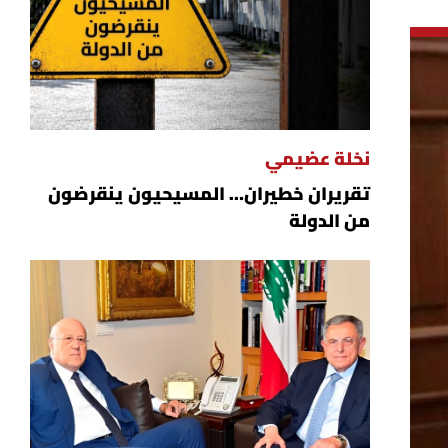
نخلة عضيمي
تقريران خطيران… المسيحيون ينقرضون
من الدولة