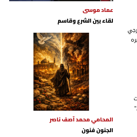
عماد موسى
لقاء بين الشرع وقاسم
لخارجي
ره
ت
اتفاق"
المحامي محمد آصف ناصر
الجنون فنون