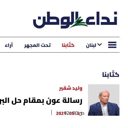
لبنان
كتّابنا
تحت المجهر
آراء
كتّابنا
وليد شقير
رسالة عون بمقام حل البر
02 : 00 ص
21 . 05 . 2021