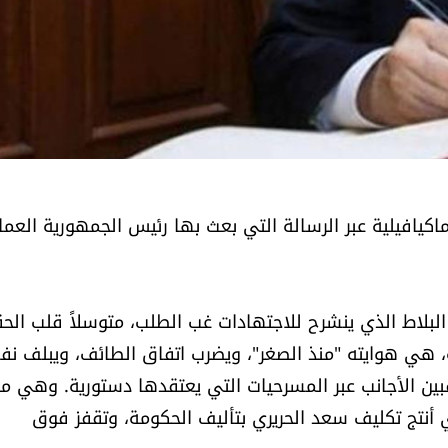
اكيافيلية عبر الرسالة التي بعث بها رئيس الجمهورية العما
لبلاط الذي ينشرح للاجتهادات غب الطلب، متوسلاً قلب الح
ة، هي هوايته "منذ الصغر"، ويضرب اتفاق الطائف، ويبلف ن
اقبين الأجانب عبر المسرحيات التي يعتقدها دستورية. وهي مل
 أنتج تكليف سعد الحريري بتأليف الحكومة، وتقفز فوق