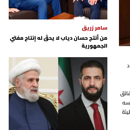
سامر زريق
من أنتج حسان دياب لا يحقّ له إنتاج مفتي
الجمهورية
د
قائق
فسه
يئة