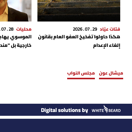
فتات عيّاد
29 . 07 . 2026
محليات
28 . 07 . 2026
هكذا حاولوا تفخيخ العفو العام بقانون
الموسوي يهاجم
إلغاء الإعدام
خارجية بل "من
ميشال عون
مجلس النواب
Digital solutions by