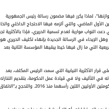
ازنها"، لماذا يكرر فيها مضمون رسالة رئيس الجمهورية
 عشية الاستشارات النيابية الملزمة في 22 تشرين الأول الماضي، والتي ألزمه فيها الاحتجاج الداخلي وا
 دعت النواب مواربة لعدم تسمية الحريري، فإذا بالأكثرية تجب
ل الإيحاء في الرسالة الجديدة بإنهاء تكليف الحريري هو
عية التي ما زال فيها خيط يبقيها المؤسسة الثانية بعد
لى قرار الأكثرية النيابية التي سمت الرئيس المكلف، بعد
اته في التأليف ولا في قيادة عمل الحكومة، بتقديم التنازلا
الفادحة كالسابق والتي كانت من سلبيات دوره في الحكومتين الأوليين اللتين رأسهما منذ 2016. والتحجج بـ"ال