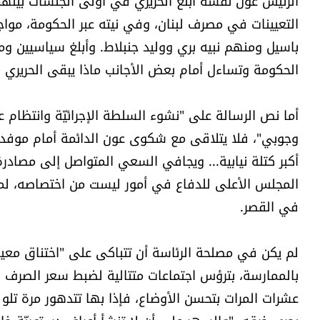
الرئيس عون نفسه أبلغ الحريري في أولى الجلسات بينهم
التعيينات في مصرف لبنان، وفي نيته عبر الحكومة، موا
باسيل ومنهم نبيه بري ووليد جنبلاط. وأبلغ سياسيين وم
الحكومة وتساءل أمام بعض الأجانب ماذا يبقى الحريري ف
أما نص الرسالة على "نشوء السلطة الإجرائيّة وانتظام
وجوبي"، فلا يتلاقى مع شكوى عون الدائمة أمام موفدي
أكبر كتلة نيابية... ويجافي السعي المتواصل إلى مصادر
المجلس الأعلى للدفاع في أمور ليست من اختصاصه، لمجرد
في القصر.
لم يكن في مصلحة الرئاسة أن تتباكى على "اختناق مع
بالممارسة، بترؤس اجتماعات متتالية لضبط سعر الصرف و
عشرات المرات بتحسن الأوضاع، فإذا بها تتدهور مرة تلو 