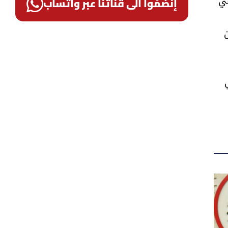
في
إنضمّوا الى قناتنا عبر واتساب
ن
ة التي