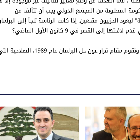
طئة"، فما الهدف من وضع معايير للتأليف غير موجودة إلا 
كومة المطلوبة من المجتمع الدولي يجب أن تتألف من
" ليعود الحزبيون مقنعين. إذا كانت الرئاسة تلجأ إلى البرلما
 إلى القصر في 9 كانون الأول الماضي؟
الرسالة محاولة لإلغاء دور البرلمان، باسم الاستنجاد به، وتقوم مقام قرار عون حل البرلمان عام 1989، الصلاحي