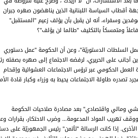
ا بعد الاستشارات، أنّ "لا أريدك"، وطرح عليه شروطه في
جهة أقطاب السياسة اللبنانية الذين يناهضون صهره جبران
وفدين وسفراء، أنه لن يقبل بأن يؤلف زعيم "المستقبل"
اعلاً ومتمسكاً بالتكليف "طالما لن يؤلف"؟
 عمل السلطات الدستوريّة"، وعن أن الحكومة "عمل دستوري
ن أجانب على الحريري، لرفضه الاجتماع إلى صهره بصفته ر
ة العمل الحكومي عبر ترؤس الاجتماعات العشوائية وإقحام
 تصدره طاولة الاجتماعات يحيط به وزراء وكبار قادة الأم
يشي ومالي واقتصادي" بعد مصادرة صلاحيات الحكومة
وقف تهريب المواد المدعومة... وضرب الاحتكار، بقرارات وع
الأخرى. إذا كانت الرسالة "تأتمن" رئيس الجمهوريّة على دست