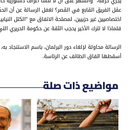
يجري خرقه، "والسهر على أن لا تنشأ أعراف دستوريّة خا
عقل الفريق القابع في القصر؟ تغفل الرسالة عن أن الح
اختصاصيين غير حزبيين، لمصلحة الاتفاق مع "الكتل النيابية
فلماذا لا تترك الأخير يحجب الثقة عن حكومة الحريري التي قدم لائحتها
أسقطها اتفاق الطائف عن الرئاسة.
مواضيع ذات صلة