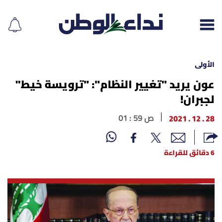
الأولى
عون يريد "تغيير النظام": "ترويسة خيط"
لجبران!
إقرأ الجريدة
28 . 12 . 2021
01 : 59 ص
لبنان
الغلاف
6 دقائق للقراءة
نداء اليوم
محليات