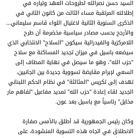
السيد حسن نصرالله لطروحات العهد وتياره في
شروط الإشتراك
إطلالته المرتقبة مساء الثالث من كانون الثاني في
الذكرى السنوية الثانية لاغتيال اللواء قاسم سليماني...
Digital solutions by
والأرجح بحسب مصادر سياسية مخضرمة أن طرح
اللامركزية والفيدرالية سيكون "السلاح" الانتخابي الذي
سيضعه باسيل في ميزان تجديد المساكنة مع سلاح
"حزب الله"، وهو ما سيصل في نهاية المطاف إلى
السعي لإبرام مقايضة تسووية جديدة بين الجانبين،
تهدف إلى تكريس "المثالثة" في نظام الحكم اللبناني
الجديد لقاء إعادة "حزب الله" تمديد مفاعيل "تفاهم مار
مخايل" رئاسياً مع باسيل بعد عون.
وكان رئيس الجمهورية قد أطلق بالأمس صفارة
الانطلاق في اتجاه هذه التسوية المنشودة، على