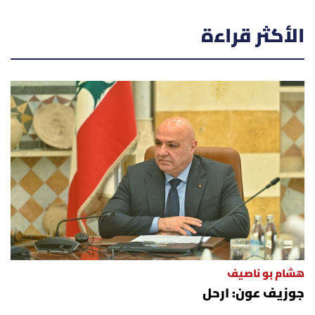
الأكثر قراءة
هشام بو ناصيف
جوزيف عون: ارحل