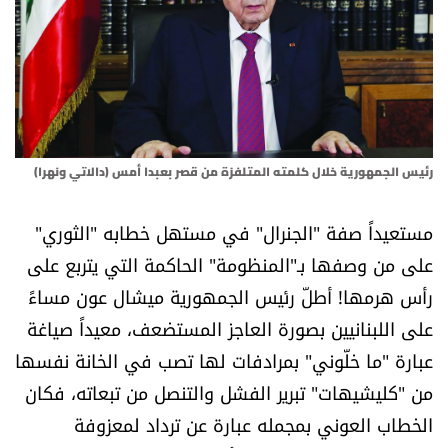
أسرار
متفرقات
نداء القرّاء
رئيس الجمهورية خلال كلمته المتلفزة من قصر بعبدا أمس (دالاتي ونهرا)
خاص الموقع
مستعيداً صفة "الجنرال" في مستهل خطابه "الثوري"
كتّابنا
على من وصفها بـ"المنظومة" الحاكمة التي يتربع على
رأس هرمها! أطلّ رئيس الجمهورية ميشال عون مساءً
تحت المجهر
على اللبنانيين بصورة العاجز المستضعف، معيداً صياغة
آراء
عبارة "ما خلّوني" بمرادفات لها تصب في الخانة نفسها
من "كليشيهات" تبرير الفشل والتنصل من تبعاته، فكان
اقتصاد
الخطاب العوني بمجمله عبارة عن ترداد لمعزوفة