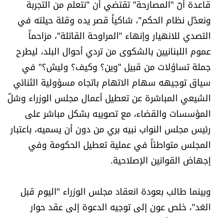
قاعدة أنّ "المصارحة" تقتضي أن "نتعلم من التجربة
ونعدّل نظام الحكم"، شاكياً قصر يده وقلة حيلته في
التصدي للانهيار وإنهاء "المراوحة القاتلة"، مزاحماً
عموم اللبنانيين بالشكوى من تردي أحوال البلد، ليطرح
جملة تساؤلات من قبيل "وين؟ وكيف؟ وليش؟" في
سياق توجيهه سهام الاتهام باتجاه مسؤولية الثنائي
الشيعي المباشرة عن تعطيل أعمال مجلس الوزراء وشلّ
المؤسسات والقضاء، مع تصويبه بشكل مباشر على
رئيس مجلس النواب نبيه بري من دون أن يسميه، باعتبار
المجلس متواطئاً في عملية تعطيل الحكومة وفي
إجهاض القوانين الإصلاحية.
وبينما طالب بعودة انعقاد مجلس الوزراء "اليوم قبل
الغد"، خلص عون إلى توجيه الدعوة إلى عقد حوار