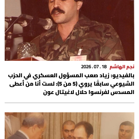
نجم الهاشم
18 . 07 . 2026
بالفيديو: زياد صعب المسؤول العسكري في الحزب
الشيوعي سابقًا يروي (5 من 5): لست أنا من أعطى
المسدس لفرنسوا حلال لاغيتال عون