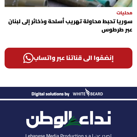
محليات
سوريا تحبط محاولة تهريب أسلحة وذخائر إلى لبنان
عبر طرطوس
إنضمّوا الى قناتنا عبر واتساب
Digital solutions by
تصدر عن Lebanese Media Production s.a.l