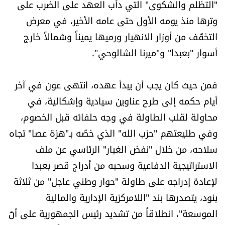
"التظلم والشكوى" التي دأب العهد على الضرب على
العالم
وترها منذ يومه الأول حتى عامه الأخير، في معرض
التخفّف من أوزار الانهيار ورميها يميناً وشمالاً خارج
الصحافة الإسرائيلية
أسوار "بعبدا" و"ميرنا الشالوحي".
ثقافة وفنون
فمن حيث كان يجب أن يبدأ عهده، انتهى عون في آخر
فصل من كتاب
أيام حكمه إلى طرح عناوين سيادية وإشكالية، في
محاولة لقلب الطاولة في وجه حلفائه قبل الخصوم،
اقرأ تضحك
وفي طليعتهم "حزب الله" الذي خصّه بـ"هزة عصا" تجاه
سلاحه، من خلال "نفض الغبار" الرئاسي عن ملف
كاميرا
الاستراتيجية الدفاعية وسحبه من أدراج قصر بعبدا
سجالات
لإعادة إدراجه على طاولة "حوار وطني عاجل" من ثلاثة
بنود، يتصدرها بند "اللامركزية الإدارية والمالية
صحّة وصحن
الموسعة"، انطلاقاً من تشديد رئيس الجمهورية على أنّ