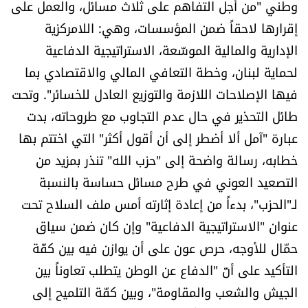
وطني "من أجل التفاهم على ثلاث مسائل، والعمل على
إقرارها لاحقاً ضمن المؤسسات، وهي: اللامركزية
الإدارية والمالية الموسّعة، الاستراتيجية الدفاعية
لحماية لبنان، وخطة التعافي المالي والاقتصادي بما
فيها الإصلاحات اللازمة والتوزيع العادل للخسائر". وتحت
طائل التحذير في حال عدم التجاوب مع طروحاته، بدت
عبارة "آمل ألا أضطر إلى أن أقول أكثر" التي اختتم بها
خطابه، رسالة واضحة إلى "حزب الله" تنذر بمزيد من
التصعيد العوني في طرح مسائل حساسة بالنسبة
لـ"الحزب"، بدءاً من إعادة إثارته أمس ملف السلاح تحت
عنوان "الاستراتيجية الدفاعية" وإن كان ضمن سياق
حمّال للأوجه، حرص عون على أن يوازن فيه بين كفّة
التأكيد على أنّ "الدفاع عن الوطن يتطلب تعاوناً بين
الجيش والشعب والمقاومة"، وبين كفّة التلميح إلى