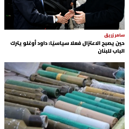
سامر زريق
حين يصبح الاعتزال فعلا سياسيًا: داود أوغلو يترك
الباب للبنان