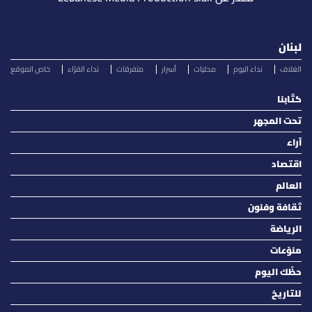
لبنان
الغلاف
نداء اليوم
محليات
أسرار
متفرقات
نداء القرّاء
خاص الموقع
كتّابنا
تحت المجهر
آراء
اقتصاد
العالم
ثقافة وفنون
الرياضة
منوّعات
حظّك اليوم
للتاريخ