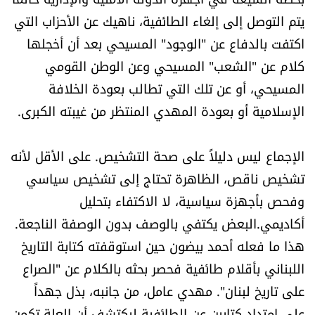
الرياضة
يتم التوصل إلى إلغاء الطائفية، ناهيك عن الأحزاب التي
اكتفت بالدفاع عن "الوجود" المسيحي بعد أن أخجلها
منوّعات
كلام عن "الشعب" المسيحي وعن الوطن القومي
المسيحي، أو عن تلك التي تطالب بعودة الخلافة
حظّك اليوم
الإسلامية أو بعودة المهدي المنتظر من غيبته الكبرى.
للتاريخ
الإجماع ليس دليلاً على صحة التشخيص. على الأقل لأنه
فيديو
تشخيص ناقص، الظاهرة تحتاج إلى تشخيص سياسي
وفحص بأجهزة سياسية، لا الاكتفاء بتحليل
أكاديمي.البعض يكتفي بالوصف بدون الوصفة الناجعة.
من نحن
هذا ما فعله أحمد بيضون حين استوقفته كتابة التاريخ
للتواصل معنا
اللبناني بأقلام طائفية فحصر بحثه بالكلام عن "الصراع
على تاريخ لبنان". مهدي عامل، من جانبه، بذل جهداً
شروط الاستخدام
على امتداد كتابين عن الطائفية ليكتشف أن العلة تكمن