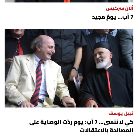
ألان سركيس
7 آب... يومٌ مجيد
نبيل يوسف
كي لا ننسى... 7 آب: يوم ردّت الوصاية على
المصالحة بالاعتقالات