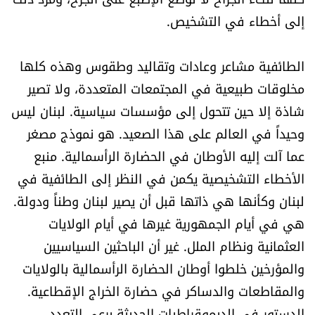
إلى أخطاء في التشخيص.
الطائفية مشاعر وعادات وتقاليد وطقوس وهذه كلها
مخلوقات طبيعية في المجتمعات المتعددة، ولا تصير
شاذة إلا حين تتحول إلى مؤسسات سياسية. لبنان ليس
وحيداً في العالم على هذا الصعيد. هو نموذج مصغر
عما آلت إليه الأوطان في الحضارة الرأسمالية. منبع
الأخطاء التشخيصية يكمن في النظر إلى الطائفية في
لبنان وكأنها هي ذاتها قبل أن يصير لبنان وطناً ودولة.
هي في أيام الجمهورية غيرها في أيام الولايات
العثمانية ونظام الملل. غير أن الباحثين السياسيين
والمؤرخين خلطوا أوطان الحضارة الرأسمالية بالولايات
والمقاطعات والدساكر في حضارة الخراج الإقطاعية.
الدستور في الديموقراطيات الحديثة يرعى التعدد