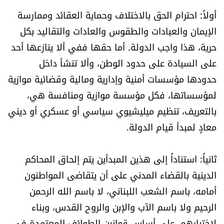
أولاً: احترام الحق بالاختلاف وحماية العقائد وممارسة
الإيمان والعبادات والطقوس والعادات والتقاليد بكل
حرية، هذا واجب الدولة. أما حقها ففي ألا ينازعها أحد
على السيادة على حدود الوطن، وألا تنشأ داخل
حدودها مؤسسات أمنية وإدارية ومالية وقضائية موازية
لمؤسساتها، فكل مؤسسة موازية ومنافسة هي،
بالتعريف، تنظيم ميليشيوي سياسي أو عسكري أو ديني
معادٍ لمبدأ قيام الدولة.
ثانياً: استناداً إلى هذين المبدأين يتم إلحاق المحاكم
الدينية بالقضاء المدني على أن يتقاضى المواطنون
أمامه، باسم الشعب اللبناني، لا باسم الله الرحمن
الرحيم ولا باسم الآب والإبن والروح القدس، وبناء
لاختيارهم، على أساس قوانين الطوائف المعتمدة في