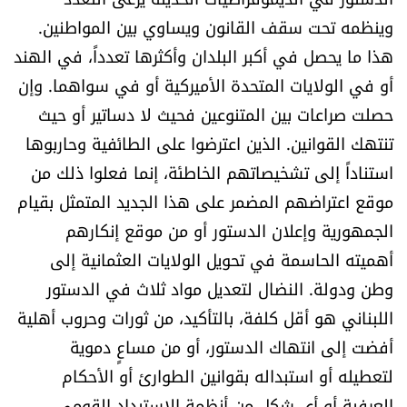
وينظمه تحت سقف القانون ويساوي بين المواطنين.
هذا ما يحصل في أكبر البلدان وأكثرها تعدداً، في الهند
أو في الولايات المتحدة الأميركية أو في سواهما. وإن
حصلت صراعات بين المتنوعين فحيث لا دساتير أو حيث
تنتهك القوانين. الذين اعترضوا على الطائفية وحاربوها
استناداً إلى تشخيصاتهم الخاطئة، إنما فعلوا ذلك من
موقع اعتراضهم المضمر على هذا الجديد المتمثل بقيام
الجمهورية وإعلان الدستور أو من موقع إنكارهم
أهميته الحاسمة في تحويل الولايات العثمانية إلى
وطن ودولة. النضال لتعديل مواد ثلاث في الدستور
اللبناني هو أقل كلفة، بالتأكيد، من ثورات وحروب أهلية
أفضت إلى انتهاك الدستور، أو من مساعٍ دموية
لتعطيله أو استبداله بقوانين الطوارئ أو الأحكام
العرفية أو أي شكل من أنظمة الاستبداد القومي