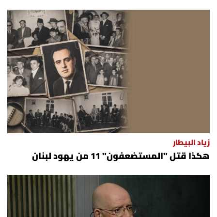
زياد البيطار
هكذا قتل "المستضعفون" 11 من يهود لبنان