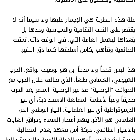
العالم
علة هذه النظرية هي الإجماع عليها ولا سيما أنه لا
الصحافة الإسرائيلية
يقتصر على النخب الثقافية والسياسية وحدها بل
يتعداها ليشمل العامة التي، في الوقت ذاته، تمقت
ثقافة وفنون
الطائفية وتتأهب بكامل أسلحتها كلما دق النفير.
فصل من كتاب
هذا ليس قدحاً ولا مدحاً. بل هو توصيف لواقع. الحزب
اقرأ تضحك
الشيوعي، العلماني طبعاً، الذي تحالف خلال الحرب مع
الطوائف "الوطنية" ضد غير الوطنية، استمر بعد الحرب
كاميرا
صديقاً وفياً لأنظمة الممانعة الاستبدادية، أي غير
الديموقراطية أي غير العلمانية. التيار الوطني الحر،
سجالات
العلماني هو الآخر، يتهم أمطار السماء وحرائق الغابات
بالانحياز الطائفي. حركة أمل تتعهد بعدم المطالبة
صحّة وصحن
بحصة الشيعة في أجهزة الدولة الأمنية والإدارية حالما