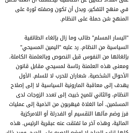
شروط الإشتراك
في منهج التفكير، وبدل أن تكون وصفته ثورة على
المنهج شن حملة على النظام.
Digital solutions by
"اليسار المسلم" طالب وما زال بإلغاء الطائفية
السياسية من النظام. رد عليه "اليمين المسيحي"
بإلغائها من النفوس قبل النصوص وبالعلمنة الكاملة.
ومعنى هذه العلمنة رئاسة لمسيحي مقابل قانون
الأحوال الشخصية. شعاران للحرب لا للسلم. الأول
يهدف إلى معاقبة المارونية السياسية لا إلى إصلاح
النظام، والثاني تلميح خبيث إلى تعدد الزوجات لدى
المسلمين. أما الغلاة فيهربون من الذمية إلى عمليات
فرز وضم مآلها التقسيم أو الفدرلة أو اللامركزية
المالية، وهذه آخر ما تفتقت عنه عبقرية الرئيس. هذه
كلها لنكء الجراح لا لوضع الإصبع على الجرح، ومرد ذلك