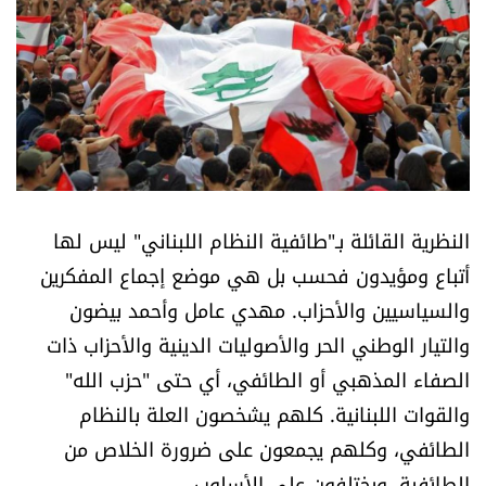
أسرار
متفرقات
نداء القرّاء
خاص الموقع
النظرية القائلة بـ"طائفية النظام اللبناني" ليس لها
كتّابنا
أتباع ومؤيدون فحسب بل هي موضع إجماع المفكرين
والسياسيين والأحزاب. مهدي عامل وأحمد بيضون
تحت المجهر
والتيار الوطني الحر والأصوليات الدينية والأحزاب ذات
الصفاء المذهبي أو الطائفي، أي حتى "حزب الله"
آراء
والقوات اللبنانية. كلهم يشخصون العلة بالنظام
الطائفي، وكلهم يجمعون على ضرورة الخلاص من
اقتصاد
الطائفية، ويختلفون على الأسلوب.