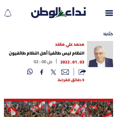
كتّابنا
محمد علي مقلد
إقرأ الجريدة
النظام ليس طائفياً أهل النظام طائفيون
03 . 01 . 2022
02 : 00 ص
لبنان
الغلاف
5 دقائق للقراءة
نداء اليوم
محليات