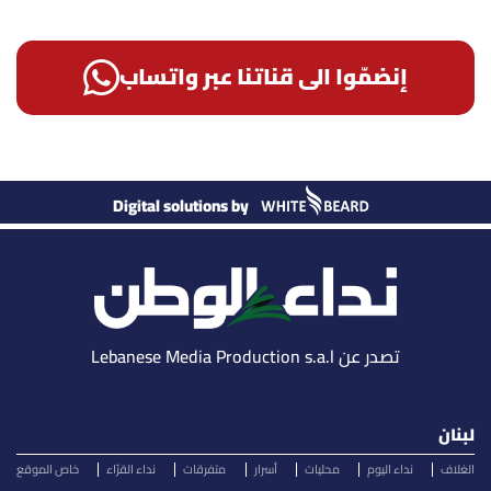
إنضمّوا الى قناتنا عبر واتساب
Digital solutions by
تصدر عن Lebanese Media Production s.a.l
لبنان
الغلاف
نداء اليوم
محليات
أسرار
متفرقات
نداء القرّاء
خاص الموقع