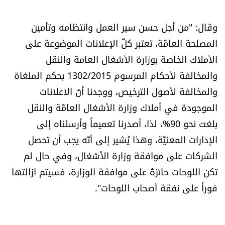
الرياضة
وقال: "من أجل حسن سير العمل وانتظامه وتأمين
منوّعات
المصلحة العامّة، تعتبر كلّ الإعلانات الموضوعة على
الأملاك الخاصة بوزارة الأشغال العامة والنقل
حظّك اليوم
والمخالفة لأحكام المرسوم 1302/2015 بحكم الملغاة
والمخالفة لأصول الترخيص، ووجدنا أنّ الاعلانات
للتاريخ
الموجودة في أملاك وزارة الأشغال العامّة والنقل
بلغت نحو 90%، لذا، أصدرنا تعميماً وأرسلناه إلى
فيديو
الإدارات المعنيّة، وهذا يُشير إلى أنّه يجب أن تحصل
الشركات على موافقة وزارة الأشغال، وفي حال لم
من نحن
تكن اللوحات حائزةً على موافقة الوزارة، فسيتم ازالتها
فوراً على نفقة أصحاب اللوحات".
للتواصل معنا
شروط الاستخدام