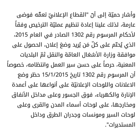
العالم
وأشار حميّة إلى أنّ "القطاع الإعلانيّ تعمُّه فوضى
الصحافة الإسرائيلية
عارمة، لذلك علينا إعادة تنظيم عمليّة الترخيص وفقاً
لأحكام المرسوم رقم 1302 الصادر في العام 2015،
ثقافة وفنون
الذي يُحتّم على كلّ مَن يُريد وضعَ إعلان، الحصول على
موافقة وزارة الأشغال العامّة والنقل ثمّ البلديات
فصل من كتاب
المعنية، حرصاً على حسن سير العمل وانتظامه، خصوصاً
أن المرسوم رقم 1302 تاريخ 15/1/2015 حظر وضع
اقرأ تضحك
الاعلانات واللوحات الإعلانيّة على أنواعها على أعمدة
الإنارة والكهرباء، فوق الجسور وعلى مداخل الأنفاق
كاميرا
ومخارجها، على لوحات أسماء المدن والقرى وعلى
سجالات
لوحات السير ومونسات وجدران الطرق وداخل
المستديرات".
صحّة وصحن