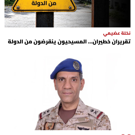
نخلة عضيمي
تقريران خطيران… المسيحيون ينقرضون من الدولة