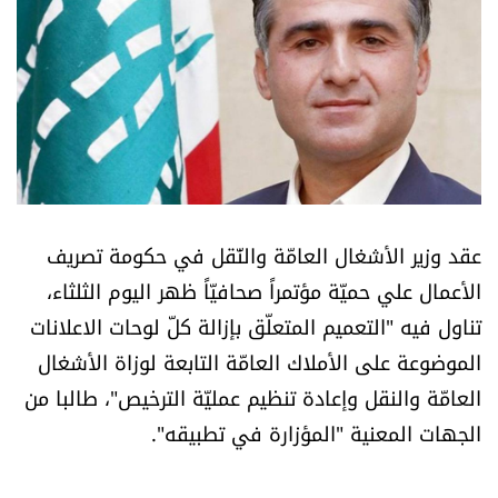
أسرار
متفرقات
نداء القرّاء
خاص الموقع
عقد وزير الأشغال العامّة والنّقل في حكومة تصريف
كتّابنا
الأعمال علي حميّة مؤتمراً صحافيّاً ظهر اليوم الثلثاء،
تناول فيه "التعميم المتعلّق بإزالة كلّ لوحات الاعلانات
تحت المجهر
الموضوعة على الأملاك العامّة التابعة لوزاة الأشغال
العامّة والنقل وإعادة تنظيم عمليّة الترخيص"، طالبا من
آراء
الجهات المعنية "المؤزارة في تطبيقه".
اقتصاد