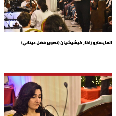
المايسترو زاكار كيشيشيان (تصوير فضل عيتاني)