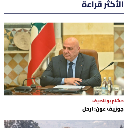
الأكثر قراءة
هشام بو ناصيف
جوزيف عون: ارحل