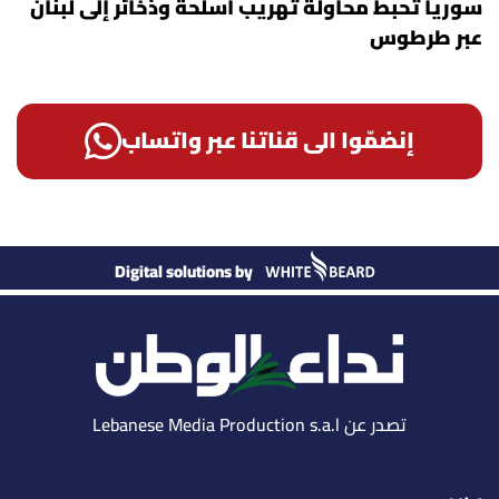
سوريا تحبط محاولة تهريب أسلحة وذخائر إلى لبنان
عبر طرطوس
إنضمّوا الى قناتنا عبر واتساب
Digital solutions by
تصدر عن Lebanese Media Production s.a.l