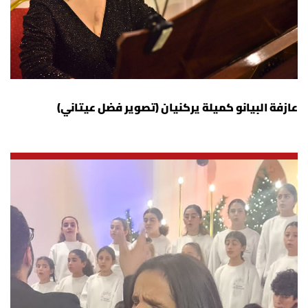
عازفة البيانو كميلة يركنيان (تصوير فضل عيتاني)