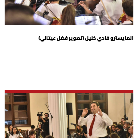
المايسترو فادي خليل (تصوير فضل عيتاني)