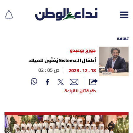
ثقافة
جورج بوعبدو
إقرأ الجريدة
أطفال الـSistema يُغنّون للميلاد
18 . 12 . 2023
02 : 05 ص
لبنان
الغلاف
دقيقتان للقراءة
نداء اليوم
محليات