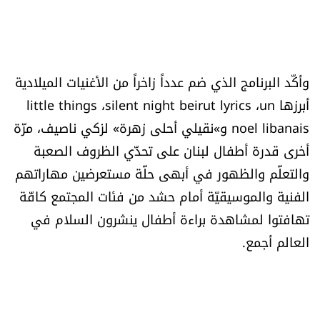
الرياضة
منوّعات
وأكّد البرنامج الذي ضم عدداً زاخراً من الأغنيات الميلادية
حظّك اليوم
أبرزها little things ،silent night beirut lyrics ،un
noel libanais و»نقيلي أحلى زهرة» لزكي ناصيف، مرّة
للتاريخ
أخرى قدرة أطفال لبنان على تحدّي الظروف الصعبة
والتعلّم والظهور في أبهى حلّة مستعرضين مهاراتهم
فيديو
الفنية والموسيقيّة أمام حشد من فئات المجتمع كافّة
تهافتوا لمشاهدة براءة أطفال ينشرون السلام في
من نحن
العالم أجمع.
للتواصل معنا
شروط الاستخدام