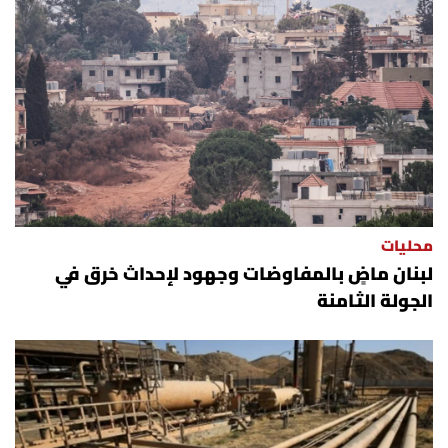
محليات
لبنان ماضٍ بالمفاوضات وجهود لإحداث خرق في
الجولة الثامنة