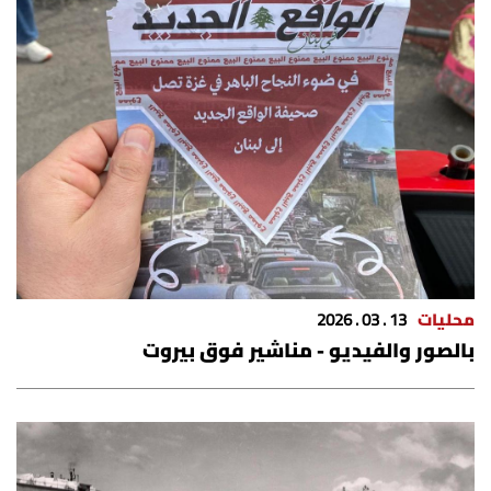
محليات
13 . 03 . 2026
بالصور والفيديو - مناشير فوق بيروت