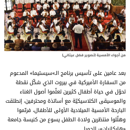
أسرار
متفرقات
نداء القرّاء
خاص الموقع
من أجواء الأمسية (تصوير فضل عيتاني)
كتّابنا
بعد عامين على تأسيس برنامج الـ»سيستيما» المدعوم
من السفارة الأميركية في بيروت الذي شكّل نقطة
تحت المجهر
تحوّل في حياة أطفال كثيرين تعلّموا أصول الغناء
والموسيقى الكلاسيكيّة مع أساتذة ومحترفين، إنطلقت
آراء
البارحة الأمسية الميلادية الأولى للأطفال، فرنّموا
وهلّلوا منتظرين ولادة الطفل يسوع من كنيسة جامعة
اقتصاد
«هايكازيان»- الحمرا.