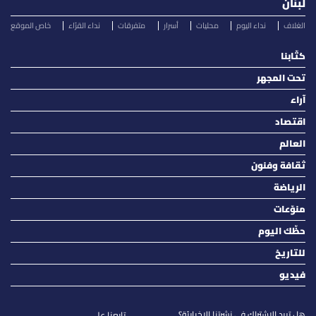
لبنان
الغلاف
نداء اليوم
محليات
أسرار
متفرقات
نداء القرّاء
خاص الموقع
كتّابنا
تحت المجهر
آراء
اقتصاد
العالم
ثقافة وفنون
الرياضة
منوّعات
حظّك اليوم
للتاريخ
فيديو
هل تريد الاشتراك في نشرتنا الاخباريّة؟
تابعنا على