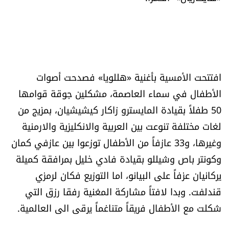
العالم
الصحافة الإسرائيلية
ثقافة وفنون
افتتحت الأمسية بأغنية «هللويا» فصدحت أصوات
الأطفال في سماء العاصمة، مشكلين جوقة قوامها
فصل من كتاب
50 طفلاً بقيادة المايسترو زاكار كيشيشيان، بمزيج من
لغات مختلفة تنوعت بين العربية والانكليزية والارمنية
اقرأ تضحك
وغيرها، و33 عازفاً من الأطفال توزعوا بين عازفي كمان
كاميرا
وكونتر باص وشيللو بقيادة فادي خليل بمرافقة كميلة
يركانيان عزفاً على البيانو، اما التوزيع فكان لرمزي
سجالات
قندلفت. وبدا لافتاً مشاركة المغنية رفقا رزق التي
شكلت مع الأطفال فريقاً متناغماً يرقى الى العالمية.
صحّة وصحن