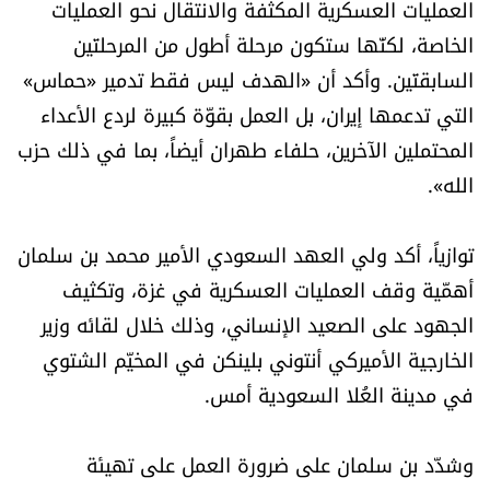
العمليات العسكرية المكثفة والانتقال نحو العمليات
الرياضة
الخاصة، لكنّها ستكون مرحلة أطول من المرحلتَين
السابقتَين. وأكد أن «الهدف ليس فقط تدمير «حماس»
منوّعات
التي تدعمها إيران، بل العمل بقوّة كبيرة لردع الأعداء
المحتملين الآخرين، حلفاء طهران أيضاً، بما في ذلك حزب
حظّك اليوم
الله».
للتاريخ
توازياً، أكد ولي العهد السعودي الأمير محمد بن سلمان
فيديو
أهمّية وقف العمليات العسكرية في غزة، وتكثيف
الجهود على الصعيد الإنساني، وذلك خلال لقائه وزير
الخارجية الأميركي أنتوني بلينكن في المخيّم الشتوي
من نحن
في مدينة العُلا السعودية أمس.
للتواصل معنا
وشدّد بن سلمان على ضرورة العمل على تهيئة
شروط الاستخدام