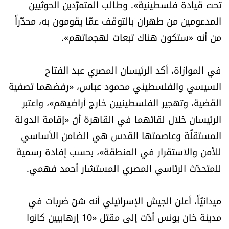
تحت قيادة فلسطينية». وطالب المتمرّدين الحوثيين
المدعومين من طهران بالتوقف عمّا يقومون به، محذّراً
من أنه «ستكون هناك تبعات لهجماتهم».
في الموازاة، أكد الرئيسان المصري عبد الفتاح
السيسي والفلسطيني محمود عباس، «رفضهما تصفية
القضية، وتهجير الفلسطينيين خارج أراضيهم»، واعتبر
الرئيسان خلال لقائهما في القاهرة أنّ «إقامة الدولة
المستقلّة وعاصمتها القدس هي الضامن الأساسي
للأمن والاستقرار في المنطقة»، بحسب إفادة رسمية
للمتحدّث الرئاسي المصري المستشار أحمد فهمي.
ميدانيّاً، أعلن الجيش الإسرائيلي أنه شنّ ضربات في
مدينة خان يونس أدّت إلى مقتل «10 إرهابيين كانوا