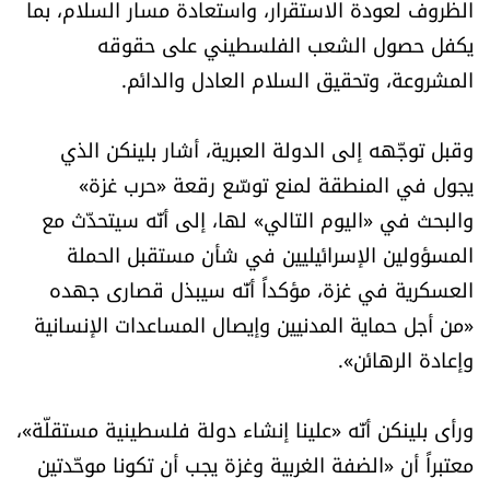
الظروف لعودة الاستقرار، واستعادة مسار السلام، بما
شروط الإشتراك
يكفل حصول الشعب الفلسطيني على حقوقه
المشروعة، وتحقيق السلام العادل والدائم.
Digital solutions by
وقبل توجّهه إلى الدولة العبرية، أشار بلينكن الذي
يجول في المنطقة لمنع توسّع رقعة «حرب غزة»
والبحث في «اليوم التالي» لها، إلى أنّه سيتحدّث مع
المسؤولين الإسرائيليين في شأن مستقبل الحملة
العسكرية في غزة، مؤكداً أنّه سيبذل قصارى جهده
«من أجل حماية المدنيين وإيصال المساعدات الإنسانية
وإعادة الرهائن».
ورأى بلينكن أنّه «علينا إنشاء دولة فلسطينية مستقلّة»،
معتبراً أن «الضفة الغربية وغزة يجب أن تكونا موحّدتين