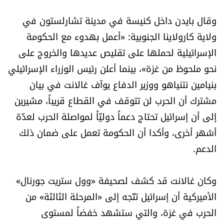
العالم
وقال بايدن داخل كنيسة في مدينة تشارلستون في
ولاية كارولاينا الجنوبية: «أعمل بهدوء مع الحكومة
الصحافة الإسرائيلية
الإسرائيلية لحملها على تقليص عديدها والخروج على
نحو ملحوظ من غزة»، بينما أعلن رئيس الوزراء الإسرائيلي
ثقافة وفنون
بنيامين نتنياهو ووزير الدفاع يوآف غالانت في بيان
فصل من كتاب
مشترك أن الحرب لن تتوقف في القطاع قريباً، مشيرين
إلى أن إسرائيل تحتاج دعماً دوليّاً لمواصلة الحرب لعدّة
اقرأ تضحك
أشهر أخرى، وأكدا أن الحكومة تعمل على ضمان ذلك
الدعم.
كاميرا
سجالات
وكان غالانت قد كشف لصحيفة «وول ستريت جورنال»
الأميركية أن إسرائيل تتّجه إلى «المرحلة الثالثة» من
صحّة وصحن
الحرب في غزة، والتي ستشهد خفضاً لمستوى