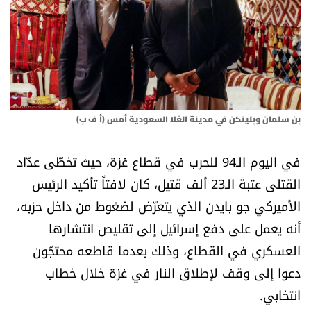
أسرار
متفرقات
نداء القرّاء
بن سلمان وبلينكن في مدينة العُلا السعودية أمس (أ ف ب)
خاص الموقع
في اليوم الـ94 للحرب في قطاع غزة، حيث تخطّى عدّاد
كتّابنا
القتلى عتبة الـ23 ألف قتيل، كان لافتاً تأكيد الرئيس
الأميركي جو بايدن الذي يتعرّض لضغوط من داخل حزبه،
تحت المجهر
أنه يعمل على دفع إسرائيل إلى تقليص انتشارها
آراء
العسكري في القطاع، وذلك بعدما قاطعه محتجّون
دعوا إلى وقف لإطلاق النار في غزة خلال خطاب
اقتصاد
انتخابي.