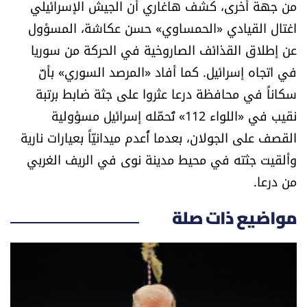
من جهة أخرى، كشف هاغاري أن الجيش الإسرائيلي
اغتال القيادي «الحمساوي» حسن عكاشة، المسؤول
عن إطلاق القذائف الصاروخية في الحركة من سوريا
في اتجاه إسرائيل. كما أفاد «المرصد السوري» بأنّ
سكاناً في محافظة درعا عثروا على جثة ضابط برتبة
نقيب في «اللواء 112» تُحمّله إسرائيل مسؤولية
القصف على الجولان، بعدما أُعدم ميدانيّاً بعيارات نارية
وألقيت جثته في محيط مدينة نوى في الريف الغربي
من درعا.
مواضيع ذات صلة