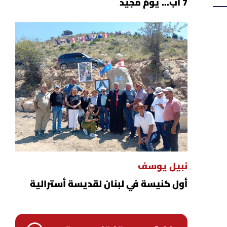
7 آب... يومٌ مجيد
نبيل يوسف
أول كنيسة في لبنان لقديسة أسترالية