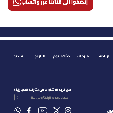
إنضمّوا الى قناتنا عبر واتساب
الرياضة
منوّعات
حظّك اليوم
للتاريخ
فيديو
هل تريد الاشتراك في نشرتنا الاخباريّة؟
راك