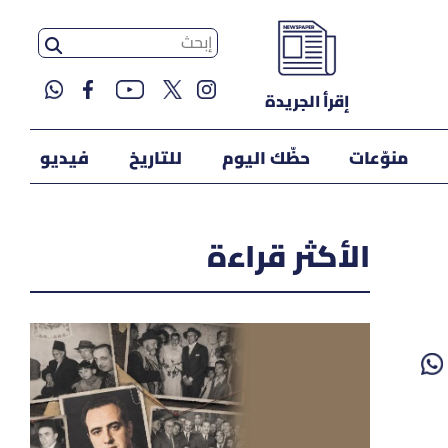
إقرأ الجريدة
منوّعات
حظّك اليوم
للتاريخ
فيديو
الأكثر قراءة