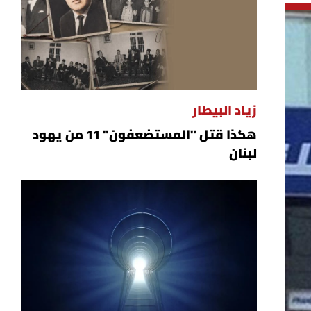
زياد البيطار
هكذا قتل "المستضعفون" 11 من يهود
لبنان