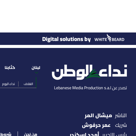
Digital solutions by
لبنان
كتّابنا
الغلاف
نداء اليوم
تصدر عن Lebanese Media Production s.a.l
ميشال المر
الناشر
عمر حرفوش
شريك
أمجد اسكندر
رئيس التحرير
من نحن
شروط ا