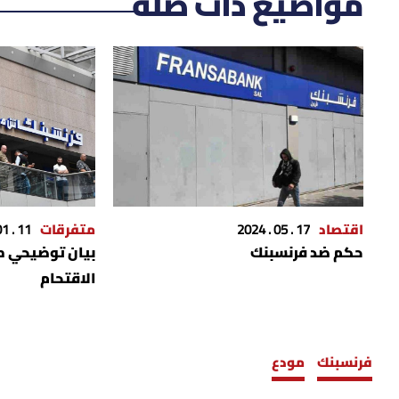
مواضيع ذات صلة
اقتصاد
17 . 05 . 2024
متفرقات
11 . 01 . 2024
حكم ضد فرنسبنك
بيان توضيحي م
الاقتحام
فرنسبنك
مودع