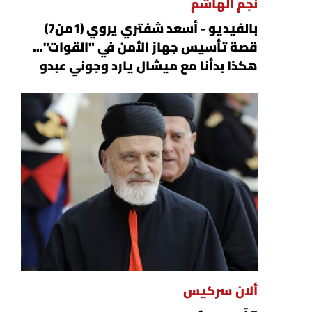
نجم الهاشم
بالفيديو - أسعد شفتري يروي (1من7)
قصة تأسيس جهاز الأمن في "القوات"...
هكذا بدأنا مع ميشال يارد وجوني عبدو
ألان سركيس