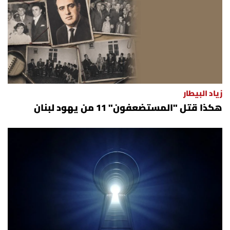
زياد البيطار
هكذا قتل "المستضعفون" 11 من يهود لبنان