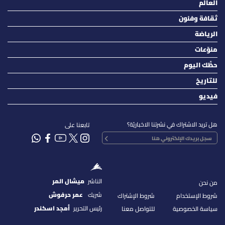
العالم
ثقافة وفنون
الرياضة
منوّعات
حظّك اليوم
للتاريخ
فيديو
هل تريد الاشتراك في نشرتنا الاخباريّة؟
تابعنا على
الناشر
ميشال المر
من نحن
شريك
عمر حرفوش
شروط الإستخدام
شروط الإشتراك
رئيس التحرير
أمجد اسكندر
سياسة الخصوصية
للتواصل معنا