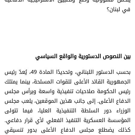
العالم
في لبنان؟
الصحافة الإسرائيلية
ثقافة وفنون
بين النصوص الدستورية والواقع السياسي
فصل من كتاب
بحسب الدستور اللبناني، وتحديدًا المادة 49، يُعدّ رئيس
اقرأ تضحك
الجمهورية القائد الأعلى للقوات المسلحة، بينما يمتلك
رئيس الحكومة صلاحيات تنفيذية واسعة ويرأس مجلس
كاميرا
الدفاع الأعلى. إلى جانب هذين الموقعين، يلعب مجلس
سجالات
الوزراء دور السلطة التنفيذية العليا، فيما تتولى
المؤسسة العسكرية التنفيذ الفعلي لأي قرار دفاعي.
صحّة وصحن
كذلك يضطلع مجلس الدفاع الأعلى بدور تنسيقي