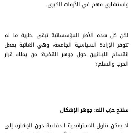
واستشاري مهم في الأزمات الكبرى.
الرياضة
منوّعات
لكن كل هذه الأطر المؤسساتية تبقى نظرية ما لم
حظّك اليوم
تتوفر الإرادة السياسية الجامعة، وهي الغائبة بفعل
انقسام اللبنانيين حول جوهر القضية: من يملك قرار
للتاريخ
الحرب والسلم؟
فيديو
من نحن
سلاح حزب الله: جوهر الإشكال
للتواصل معنا
لا يمكن تناول الاستراتيجية الدفاعية دون الإشارة إلى
شروط الاستخدام