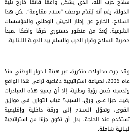
سلاح حزب الله، الذي يشكّل واقعًا قائمًا خارج بنية
شروط الإشتراك
الدولة، رغم أنه يُقدَّم بوصفه “سلاح مقاومة”. لكن هذا
السلاح، الخارج عن إطار الجيش الوطني والمؤسسات
Digital solutions by
الشرعية، يُعدّ من منظور دستوري خرقًا واضحًا لمبدأ
حصرية السلاح وقرار الحرب والسلم بيد الدولة اللبنانية.
وقد جرت محاولات متكررة، عبر هيئة الحوار الوطني منذ
عام 2006، لصياغة استراتيجية دفاعية تُراعي هذا الواقع
وتدمجه ضمن رؤية وطنية، إلا أن جميع هذه المبادرات
بقيت حبرًا على ورق. السبب؟ غياب التوازن في موازين
القوى، وتحوّل السلاح إلى ورقة داخلية وإقليمية
تُستخدم عند الحاجة، بدل أن تكون جزءًا من استراتيجية
لبنانية شاملة.