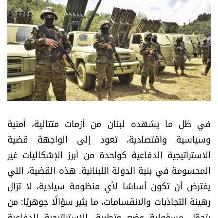
أسرار
متفرقات
نداء القرّاء
خاص الموقع
كتّابنا
في ظل ما يشهده لبنان من أزمات متتالية، أمنية
وسياسية واقتصادية، تعود إلى الواجهة قضية
تحت المجهر
الاستراتيجية الدفاعية كواحدة من أبرز الإشكاليات غير
المحسومة في بنية الدولة اللبنانية. هذه القضية، التي
آراء
يفترض أن تكون أساسًا لأي منظومة سيادية، لا تزال
رهينة التجاذبات والانقسامات، ما يثير سؤالًا جوهريًا: من
اقتصاد
يتحمّل مسؤولية وضع وتطبيق الاستراتيجية الدفاعية