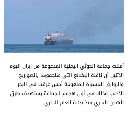
أسرار
متفرقات
نداء القرّاء
خاص الموقع
أعلنت جماعة الحوثي اليمنية المدعومة من إيران اليوم
كتّابنا
الاثنين أن ناقلة البضائع التي هاجموها بالصواريخ
والزوارق المسيرة الملغومة أمس غرقت في البحر
تحت المجهر
الأحمر، وذلك في أول هجوم للجماعة يستهدف طرق
الشحن البحري منذ بداية العام الجاري.
آراء
اقتصاد