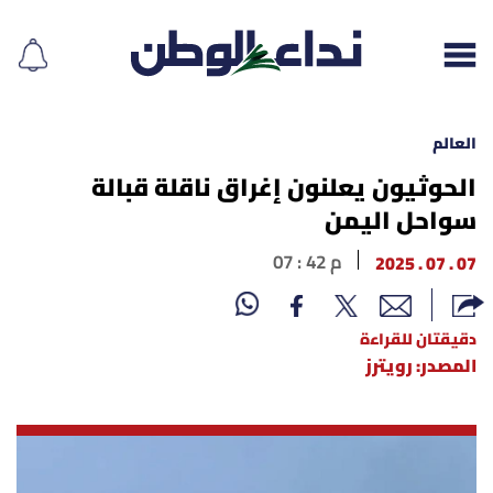
العالم
الحوثيون يعلنون إغراق ناقلة قبالة
سواحل اليمن
إقرأ الجريدة
07 . 07 . 2025
07 : 42 م
لبنان
الغلاف
دقيقتان للقراءة
المصدر: رويترز
نداء اليوم
محليات