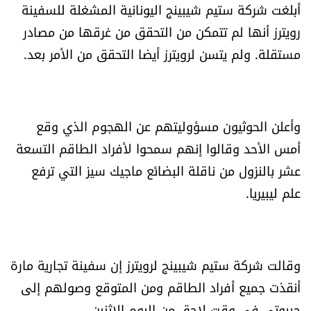
أبلغت شركة ستيم شيبينج اليونانية المشغلة للسفينة
العالم
رويترز أنها لم تتمكن من التحقق من غرقها من مصادر
الصحافة الإسرائيلية
مستقلة. ولم يتسن لرويترز أيضا التحقق من الأمر بعد.
ثقافة وفنون
وأعلن الحوثيون مسؤوليتهم عن الهجوم الذي وقع
فصل من كتاب
أمس الأحد وقالوا إنهم سمحوا لأفراد الطاقم التسعة
عشر بالنزول من ناقلة البضائع ماجيك سيز التي ترفع
اقرأ تضحك
علم ليبيريا.
كاميرا
سجالات
وقالت شركة ستيم شيبينج لرويترز إن سفينة تجارية مارة
أنقذت جميع أفراد الطاقم ومن المتوقع وصولهم إلى
صحّة وصحن
جيبوتي في وقت لاحق من اليوم الاثنين.