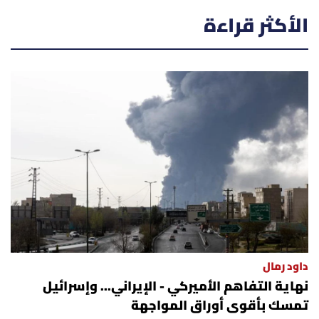
أسرار
الأكثر قراءة
متفرقات
نداء القرّاء
خاص الموقع
كتّابنا
تحت المجهر
آراء
داود رمال
نهاية التفاهم الأميركي - الإيراني... وإسرائيل
اقتصاد
تمسك بأقوى أوراق المواجهة