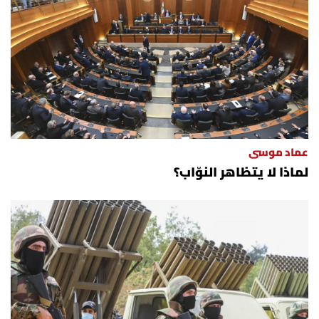
الرياضة
منوّعات
حظّك اليوم
للتاريخ
عماد موسى
لماذا لا يتظاهر النوّاب؟
فيديو
من نحن
للتواصل معنا
شروط الاستخدام