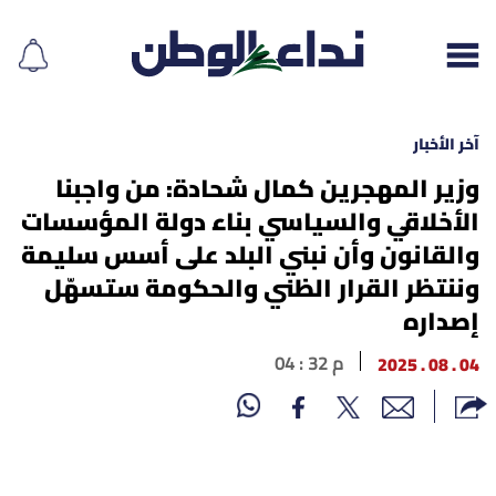
آخر الأخبار
وزير المهجرين كمال شحادة: من واجبنا
الأخلاقي والسياسي بناء دولة المؤسسات
إقرأ الجريدة
والقانون وأن نبني البلد على أسس سليمة
لبنان
وننتظر القرار الظني والحكومة ستسهّل
إصداره
الغلاف
04 . 08 . 2025
04 : 32 م
نداء اليوم
محليات