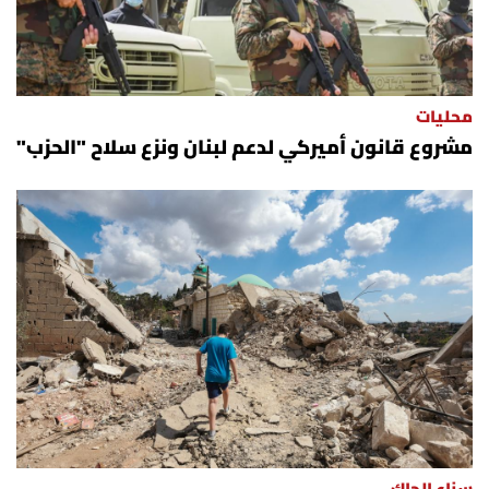
شروط الإشتراك
Digital solutions by
محليات
مشروع قانون أميركي لدعم لبنان ونزع سلاح "الحزب"