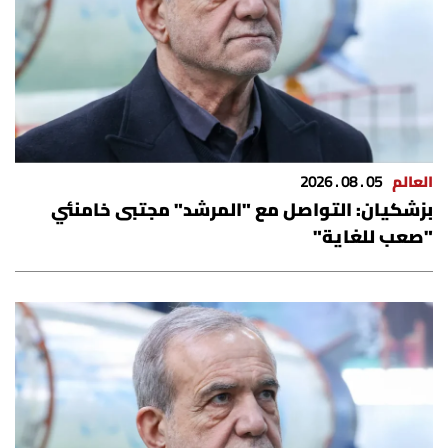
شروط الإشتراك
Digital solutions by
العالم
05 . 08 . 2026
بزشكيان: التواصل مع "المرشد" ‌مجتبى ‌خامنئي
"صعب للغاية"