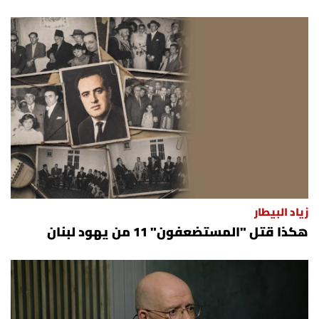
زياد البيطار
هكذا قتل "المستضعفون" 11 من يهود لبنان