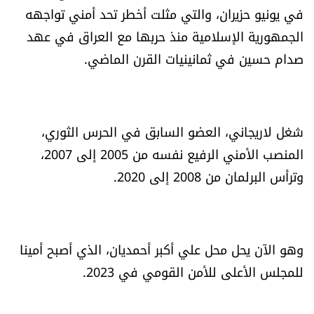
في يونيو حزيران، والتي مثلت أخطر تحد أمني تواجهه
العالم
الجمهورية الإسلامية منذ حربها مع العراق في عهد
الصحافة الإسرائيلية
صدام حسين في ثمانينيات القرن الماضي.
ثقافة وفنون
شغل لاريجاني، العضو السابق في الحرس الثوري،
فصل من كتاب
المنصب الأمني الرفيع نفسه من 2005 إلى 2007،
اقرأ تضحك
وترأس البرلمان من 2008 إلى 2020.
كاميرا
وهو الآن يحل محل علي أكبر أحمديان، الذي أصبح أمينا
سجالات
للمجلس الأعلى للأمن القومي في 2023.
صحّة وصحن