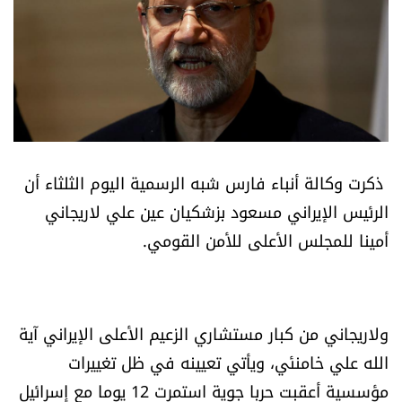
أسرار
متفرقات
نداء القرّاء
خاص الموقع
ذكرت وكالة أنباء فارس شبه الرسمية اليوم الثلثاء أن
الرئيس الإيراني مسعود بزشكيان عين علي لاريجاني
كتّابنا
أمينا للمجلس الأعلى للأمن القومي.
تحت المجهر
آراء
ولاريجاني من كبار مستشاري الزعيم الأعلى الإيراني آية
الله علي خامنئي، ويأتي تعيينه في ظل تغييرات
اقتصاد
مؤسسية أعقبت حربا جوية استمرت 12 يوما مع إسرائيل