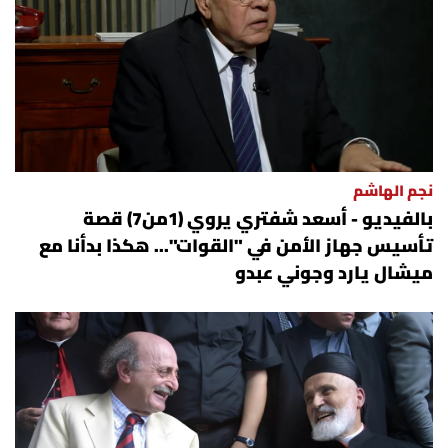
نجم الهاشم
بالفيديو - أسعد شفتري يروي (1من7) قصة
تأسيس جهاز الأمن في "القوات"... هكذا بدأنا مع
ميشال يارد وجوني عبدو