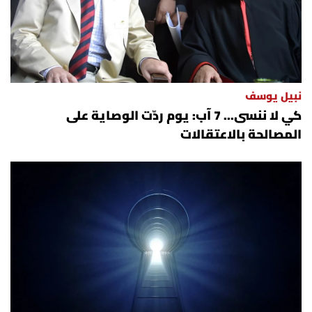
نبيل يوسف
كي لا ننسى... 7 آب: يوم ردّت الوصاية على
المصالحة بالاعتقالات