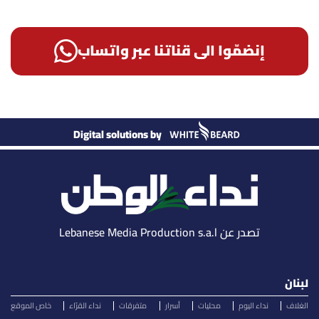
إنضمّوا الى قناتنا عبر واتساب
Digital solutions by
تصدر عن Lebanese Media Production s.a.l
لبنان
الغلاف
نداء اليوم
محليات
أسرار
متفرقات
نداء القرّاء
خاص الموقع