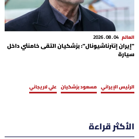
العالم
04 . 08 . 2026
"إيران إنترناشيونال": بزشكيان التقى خامنئي داخل
سيارة
الرئيس الإيراني
مسعود بزشكيان
علي لاريجاني
الأكثر قراءة