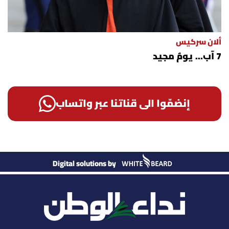
ألان سركيس
7 آب... يومٌ مجيد
إنضمّوا الى قناتنا عبر واتساب
Digital solutions by