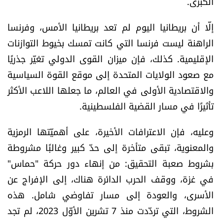
الكبرى.
الرياضة
إلّا أن بريطانيا اليوم لم تعد بريطانيا الأمس، وفرنسا
منوّعات
الراهنة ليست فرنسا التي كانت تمسك بخيوط التوازنات
الإقليمية. كذلك، فإن ميزان القوى الدولي تغيّر جذريًا
حظّك اليوم
مع صعود الولايات المتحدة إلى موقع القوة السياسية
والاقتصادية الأولى في العالم، ما جعلها اللاعب الأكثر
للتاريخ
تأثيرًا في مسار القضية الفلسطينية.
فيديو
وعليه، فإن الاعترافات الأخيرة، على أهميّتها الرمزية
والمعنوية، تبقى متأخرة إلى حدّ كبير وغالبًا مشروطة
بشروط صعبة التحقيق: من إنهاء دور حركة "حماس"
من نحن
في غزة، ووقف الحرب الدائرة هناك، إلى الإفراج عن
للتواصل معنا
الأسرى، والعودة إلى مسار تفاوضي شامل. هذه
الشروط، التي تردّدت منذ 7 تشرين الأوّل 2023، لم تجد
شروط الاستخدام