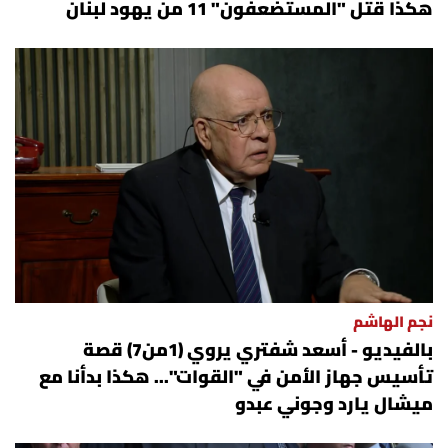
هكذا قتل "المستضعفون" 11 من يهود لبنان
نجم الهاشم
بالفيديو - أسعد شفتري يروي (1من7) قصة
تأسيس جهاز الأمن في "القوات"... هكذا بدأنا مع
ميشال يارد وجوني عبدو