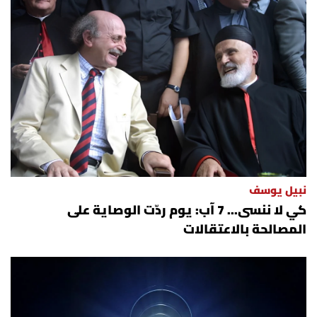
نبيل يوسف
كي لا ننسى... 7 آب: يوم ردّت الوصاية على
المصالحة بالاعتقالات