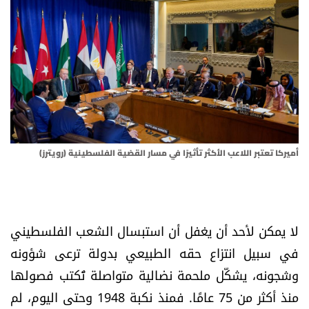
أسرار
متفرقات
نداء القرّاء
خاص الموقع
أميركا تعتبر اللاعب الأكثر تأثيرًا في مسار القضية الفلسطينية (رويترز)
كتّابنا
تحت المجهر
لا يمكن لأحد أن يغفل أن استبسال الشعب الفلسطيني
آراء
في سبيل انتزاع حقه الطبيعي بدولة ترعى شؤونه
وشجونه، يشكّل ملحمة نضالية متواصلة تُكتب فصولها
اقتصاد
منذ أكثر من 75 عامًا. فمنذ نكبة 1948 وحتى اليوم، لم