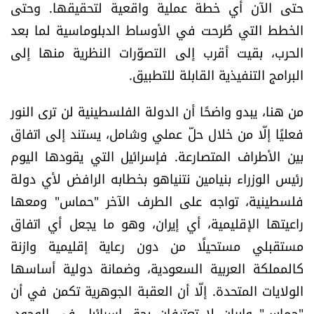
حتى الآن أي خطة عملية واقعية لتحقيقها. وحتى
شروط الإشتراك
الخطط التي طُرحت في الأوساط الدبلوماسية لما بعد
الحرب، بقيت أقرب إلى التصوّرات النظرية منها إلى
Digital solutions by
البرامج التنفيذية القابلة للتطبيق.
من هنا، يبدو واضحًا أن الدولة الفلسطينية لن ترى النور
فعليًا إلّا من خلال حلّ عملي وشامل، يستند إلى اتفاق
بين الأطراف المتصارعة. فإسرائيل التي يقودها اليوم
رئيس الوزراء بنيامين نتنياهو بخطابه الرافض لأي دولة
فلسطينية، تواجه على الطرف الآخر "حماس" ومعها
راعيتها الإقليمية، أي إيران، وهو ما يجعل أي اتفاق
مستقبلي مستحيلًا من دون رعاية إقليمية وازنة
كالمملكة العربية السعودية، وضمانة دولية أساسها
الولايات المتحدة. إلّا أن العقبة الجوهرية تكمن في أن
"حماس" وإيران لا تعترفان بحق إسرائيل في الوجود،