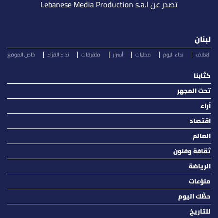
تصدر عن Lebanese Media Production s.a.l
لبنان
الغلاف
نداء اليوم
محليات
أسرار
متفرقات
نداء القرّاء
خاص الموقع
كتّابنا
تحت المجهر
آراء
اقتصاد
العالم
ثقافة وفنون
الرياضة
منوّعات
حظّك اليوم
للتاريخ