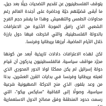
يتوقف الفلسطينيون عن تقديم التضحيات جيلًا بعد جيل،
العالم
ما أبقى قضيّتهم حيّة وحاضرة على أجندة العالم رغم
الصحافة الإسرائيلية
محاولات الطمس والتهميش. وهذا ما يفسّر حجم الفرح
الشعبي الذي رافق الموجة الأخيرة من الاعترافات
ثقافة وفنون
بالدولة الفلسطينية، والتي انخرطت فيها دول بارزة
خلال الأيام الماضية، أبرزها بريطانيا وفرنسا.
فصل من كتاب
لكن لهذه الاعترافات دلالات تاريخية أبعد من كونها
اقرأ تضحك
مجرّد مواقف سياسية. فالفلسطينيون يدركون أن قيام
دولة إسرائيل لم يكن ممكنًا لولا الدور المحوري الذي
كاميرا
لعبته بريطانيا وفرنسا في بدايات القرن العشرين، بدءًا
من وعد بلفور، الذي منح الحركة الصهيونية شرعية
سجالات
سياسية، وصولًا إلى اتفاقية "سايكس بيكو"، التي
صحّة وصحن
رسمت حدود المنطقة وفق مصالح الدول الاستعمارية