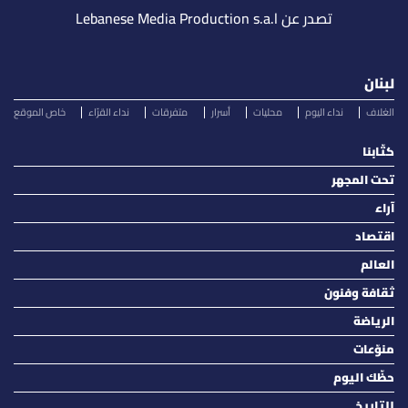
تصدر عن Lebanese Media Production s.a.l
لبنان
الغلاف
نداء اليوم
محليات
أسرار
متفرقات
نداء القرّاء
خاص الموقع
كتّابنا
تحت المجهر
آراء
اقتصاد
العالم
ثقافة وفنون
الرياضة
منوّعات
حظّك اليوم
للتاريخ