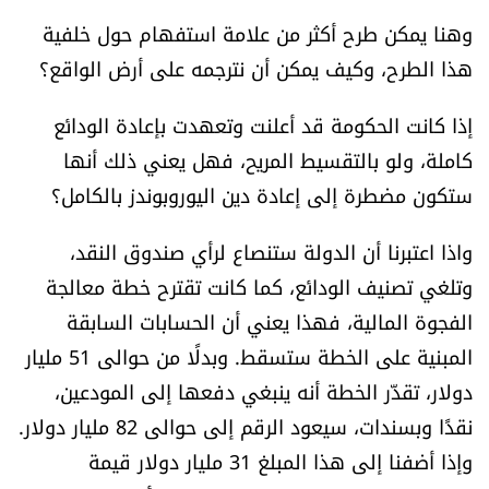
الرياضة
وهنا يمكن طرح أكثر من علامة استفهام حول خلفية
هذا الطرح، وكيف يمكن أن نترجمه على أرض الواقع؟
منوّعات
إذا كانت الحكومة قد أعلنت وتعهدت بإعادة الودائع
حظّك اليوم
كاملة، ولو بالتقسيط المريح، فهل يعني ذلك أنها
ستكون مضطرة إلى إعادة دين اليوروبوندز بالكامل؟
للتاريخ
واذا اعتبرنا أن الدولة ستنصاع لرأي صندوق النقد،
فيديو
وتلغي تصنيف الودائع، كما كانت تقترح خطة معالجة
الفجوة المالية، فهذا يعني أن الحسابات السابقة
المبنية على الخطة ستسقط. وبدلًا من حوالى 51 مليار
من نحن
دولار، تقدّر الخطة أنه ينبغي دفعها إلى المودعين،
للتواصل معنا
نقدًا وبسندات، سيعود الرقم إلى حوالى 82 مليار دولار.
وإذا أضفنا إلى هذا المبلغ 31 مليار دولار قيمة
شروط الاستخدام