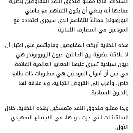
السندات، فاجأ ممثلو صندوق النقد المفاوضين بنظرية
العالم
مفادها أنه ينبغي أن يكون التفاهم مع حاملي
اليوروبوندز مماثلاً للتفاهم الذي سيجري اعتماده مع
الصحافة الإسرائيلية
المودعين في المصارف اللبنانية.
ثقافة وفنون
هذه النظرية أربكت المفاوضين وفاجأتهم على اعتبار أن
لا علاقة عضوية بين الحالتين. ديون اليوروبوندز هي
فصل من كتاب
ديون سيادية تسري عليها المعايير العالمية القائمة.
في حين أن أموال المودعين هي مطلوبات ذات طابع
اقرأ تضحك
خاص، وأقرب إلى القروض التجارية، ولا علاقة لها
كاميرا
بالديون السيادية.
سجالات
وبدا ممثلو صندوق النقد متمسكين بهذه النظرية، خلال
المناقشات التي جرت حولها، في الاجتماع التمهيدي
صحّة وصحن
الأول.