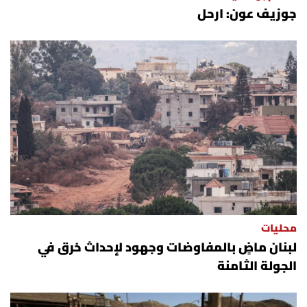
جوزيف عون: ارحل
محليات
لبنان ماضٍ بالمفاوضات وجهود لإحداث خرق في
الجولة الثامنة