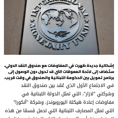
أسرار
متفرقات
نداء القرّاء
خاص الموقع
كتّابنا
إشكالية جديدة ظهرت في المفاوضات مع صندوق النقد الدولي،
ستُضاف إلى لائحة المعوقات التي قد تحول دون الوصول إلى
برنامج تمويل بين الحكومة اللبنانية والصندوق في وقت قريب.
تحت المجهر
في الاجتماع الأول الذي عُقد بين صندوق النقد
وشركتي "لازار"، التي تمثل الدولة اللبنانية في
آراء
مفاوضات إعادة هيكلة اليوروبوندز، وشركة "أنكورا"
اقتصاد
التي تمثل المصارف اللبنانية التي تحمل قسمًا من هذه