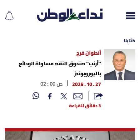
كتّابنا
أنطوان فرح
إقرأ الجريدة
"أرنب" صندوق النقد: مساواة الودائع
باليوروبوندز
لبنان
27 . 10 . 2025
02 : 00 ص
الغلاف
3 دقائق للقراءة
نداء اليوم
محليات