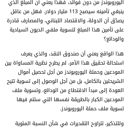
اليوروبوندز من دون فوائد، فهذا يعني أن المبلغ الذي
شروط الإشتراك
ينبغي تأمينه سيصبح 113 مليار دولار. فهل من عاقل
يصدّق أن الدولة، والاقتصاد اللبناني، والمصارف قادرة
Digital solutions by
على تأمين هذا المبلغ لتسوية ملفي الديون السيادية
والودائع؟
هذا الواقع يعني أن صندوق النقد، والذي يعرف
استحالة تحقيق هذا الأمر، لم يطرح نظرية المساواة بين
المودعين وحملة اليوروبوندز من أجل تحصيل أموال
الشريحتين بالكامل، بل من أجل الوصول إلى تسوية تتيح
العودة إلى مبدأ الاقتطاع من الودائع، وتسوية ملف
المودعين الكبار بالطريقة نفسها التي ستتم فيها
تسوية ملف حملة اليوروبوندز.
وللتذكير، تتراوح التقديرات في شأن النسبة المئوية