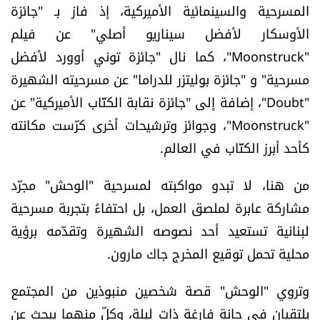
المسرحية والسينمائية الأميركية، إذ فاز بـ "جائزة
الرياضة
الأوسكار لأفضل سيناريو أصلي" عن فيلم
"Moonstruck"، كما نال "جائزة توني أوورد لأفضل
منوّعات
مسرحية" و "جائزة بوليتزر للدراما" عن مسرحيته الشهيرة
حظّك اليوم
"Doubt"، إضافة إلى "جائزة نقابة الكتّاب الأميركية" عن
"Moonstruck"، وجوائز وترشيحات أخرى كرّست مكانته
للتاريخ
كأحد أبرز الكتّاب في العالم.
فيديو
من هنا، لا تبدو مواكبته لمسرحية "الوحش" مجرّد
مشاركة عابرة لملصق العمل، بل احتفاءً بتجربة مسرحية
لبنانية تستعيد أحد نصوصه الشهيرة وتقدّمه برؤية
من نحن
محلية تحمل توقيع المخرج جاك مارون.
للتواصل معنا
وتروي "الوحش" قصة شخصين منبوذين من المجتمع
شروط الاستخدام
يلتقيان في حانة فارغة ذات ليلة، وكلّ منهما يبحث عن