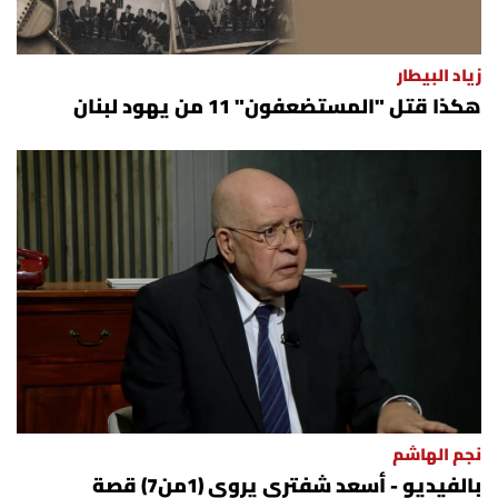
زياد البيطار
هكذا قتل "المستضعفون" 11 من يهود لبنان
نجم الهاشم
بالفيديو - أسعد شفتري يروي (1من7) قصة