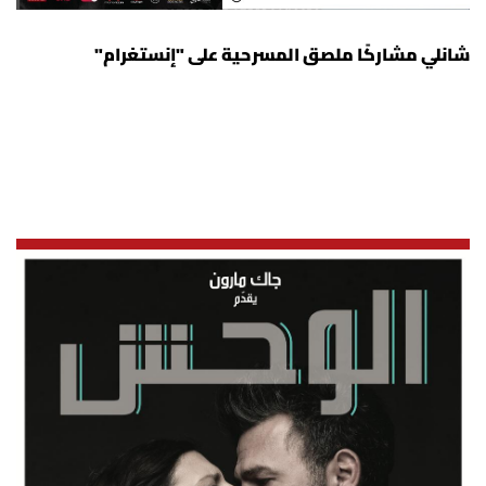
شانلي مشاركًا ملصق المسرحية على "إنستغرام"