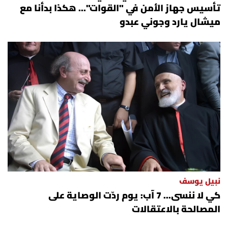
تأسيس جهاز الأمن في "القوات"... هكذا بدأنا مع
ميشال يارد وجوني عبدو
نبيل يوسف
كي لا ننسى... 7 آب: يوم ردّت الوصاية على
المصالحة بالاعتقالات