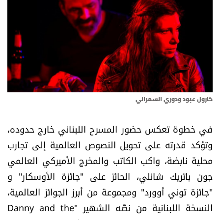
أسرار
متفرقات
نداء القرّاء
خاص الموقع
كارول عبود ودوري السمراني
كتّابنا
في خطوة تعكس حضور المسرح اللبناني خارج حدوده،
وتؤكد قدرته على تحويل النصوص العالمية إلى تجارب
تحت المجهر
محلية نابضة، واكب الكاتب والمخرج الأميركي العالمي
جون باتريك شانلي، الحائز على "جائزة الأوسكار" و
آراء
"جائزة توني أوورد" ومجموعة من أبرز الجوائز العالمية،
اقتصاد
النسخة اللبنانية من نصّه الشهير "Danny and the