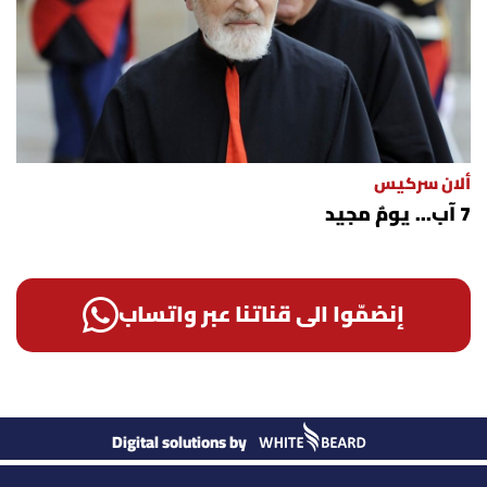
ألان سركيس
7 آب... يومٌ مجيد
إنضمّوا الى قناتنا عبر واتساب
Digital solutions by