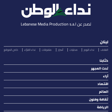
تصدر عن Lebanese Media Production s.a.l
لبنان
الغلاف
نداء اليوم
محليات
أسرار
متفرقات
نداء القرّاء
خاص الموقع
كتّابنا
تحت المجهر
آراء
اقتصاد
العالم
ثقافة وفنون
الرياضة