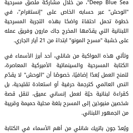
Deep Blue Sea"، من خلال مشاركة ملصق مسرحية
العالم
"الوحش" عبر حسابه الخاص على "إنستغرام"، في
خطوة تحمل احتفاءً واضحًا بهذه التجربة المسرحية
الصحافة الإسرائيلية
اللبنانية التي يقدّمها المخرج جاك مارون وفريق عمله
على خشبة "مسرح المونو" ابتداءً من 21 أيار الجاري.
ثقافة وفنون
وتأتي هذه المواكبة من شانلي، أحد أبرز الأسماء في
فصل من كتاب
الكتابة المسرحية والسينمائية الأميركية المعاصرة،
اقرأ تضحك
لتمنح العمل بُعدًا إضافيًا، خصوصًا أن "الوحش" لا يقدّم
النص العالمي كترجمة حرفية أو استعادة تقليدية، بل
كاميرا
كقراءة لبنانية حيّة لعمل إنساني عميق، تنقل قصة
شخصين منبوذين إلى المسرح بلغة محلية حميمة وقريبة
سجالات
من الجمهور اللبناني.
صحّة وصحن
ويُعدّ جون باتريك شانلي من أهم الأسماء في الكتابة