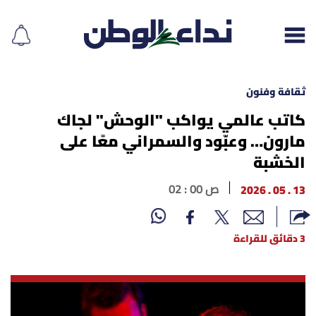
ثقافة وفنون
كاتب عالمي يواكب "الوحش" لجاك
مارون… وعبّود والسمراني معًا على
إقرأ الجريدة
الخشبة
لبنان
13 . 05 . 2026
02 : 00 ص
الغلاف
3 دقائق للقراءة
نداء اليوم
محليات