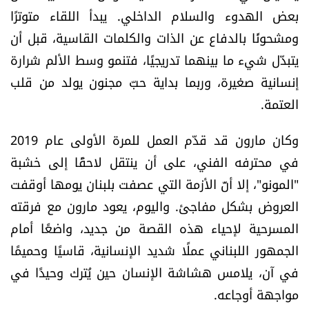
بعض الهدوء والسلام الداخلي. يبدأ اللقاء متوترًا
شروط الإشتراك
ومشحونًا بالدفاع عن الذات والكلمات القاسية، قبل أن
يتبدّل شيء ما بينهما تدريجيًا، فتنمو وسط الألم شرارة
Digital solutions by
إنسانية صغيرة، وربما بداية حبّ مجنون يولد من قلب
العتمة.
وكان مارون قد قدّم العمل للمرة الأولى عام 2019
في محترفه الفني، على أن ينتقل لاحقًا إلى خشبة
"المونو"، إلا أنّ الأزمة التي عصفت بلبنان يومها أوقفت
العروض بشكل مفاجئ. واليوم، يعود مارون مع فرقته
المسرحية لإحياء هذه القصة من جديد، واضعًا أمام
الجمهور اللبناني عملًا شديد الإنسانية، قاسيًا وحميمًا
في آن، يلامس هشاشة الإنسان حين يُترك وحيدًا في
مواجهة أوجاعه.