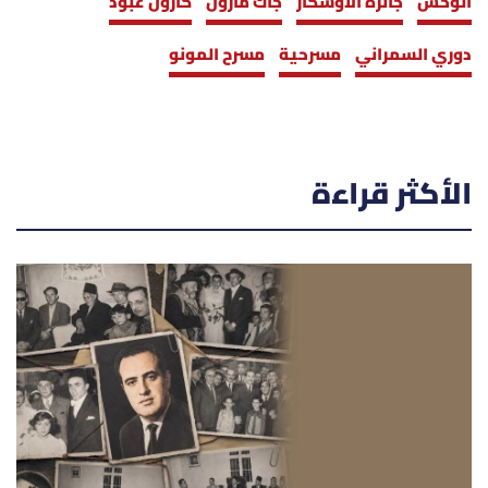
الوحش
جائزة الأوسكار
جاك مارون
كارول عبّود
دوري السمراني
مسرحية
مسرح المونو
الأكثر قراءة