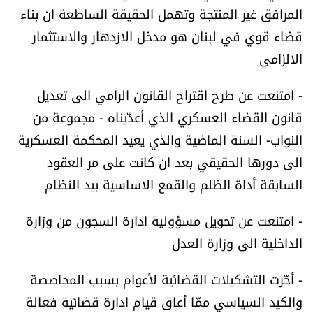
المرافق غير المنتجة وتهمل الحقيقة الساطعة ان بناء
العالم
قضاء قوي في لبنان هو مدخل الازدهار والاستثمار
الصحافة الإسرائيلية
الالزامي
- امتنعت عن طرح اقتراح القانون الرامي الى تعديل
ثقافة وفنون
قانون القضاء العسكري الذي أعدّيناه - مجموعة من
فصل من كتاب
النواب- السنة الماضية والذي يعيد المحكمة العسكرية
الى دورها الحقيقي بعد ان كانت على مر العقود
اقرأ تضحك
السابقة أداة الظلم والقمع الاساسية بيد النظام
كاميرا
- امتنعت عن تحويل مسؤولية ادارة السجون من وزارة
الداخلية الى وزارة العدل
سجالات
- أخّرت التشكيلات القضائية لأعوام بسبب المحاصصة
صحّة وصحن
والكيد السياسي ممّا أعاق قيام ادارة قضائية فعالة