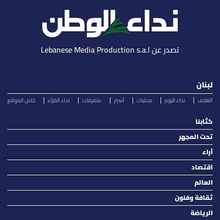
تصدر عن Lebanese Media Production s.a.l
لبنان
الغلاف
نداء اليوم
محليات
أسرار
متفرقات
نداء القرّاء
خاص الموقع
كتّابنا
تحت المجهر
آراء
اقتصاد
العالم
ثقافة وفنون
الرياضة