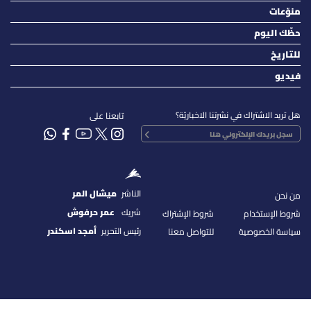
منوّعات
حظّك اليوم
للتاريخ
فيديو
هل تريد الاشتراك في نشرتنا الاخباريّة؟
تابعنا على
الناشر
ميشال المر
من نحن
شريك
عمر حرفوش
شروط الإستخدام
شروط الإشتراك
رئيس التحرير
أمجد اسكندر
سياسة الخصوصية
للتواصل معنا