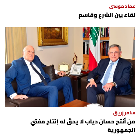
عماد موسى
لقاء بين الشرع وقاسم
سامر زريق
من أنتج حسان دياب لا يحقّ له إنتاج مفتي
الجمهورية