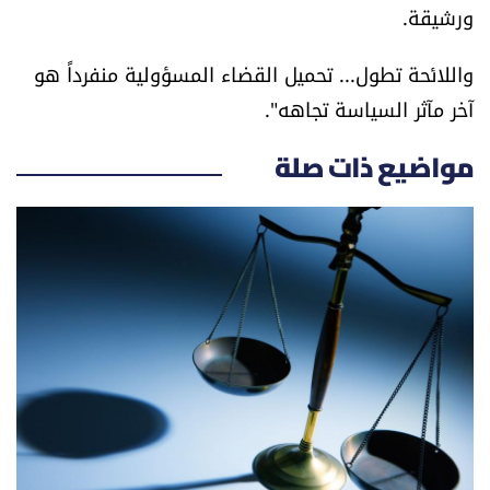
ورشيقة.
الرياضة
واللائحة تطول... تحميل القضاء المسؤولية منفرداً هو
منوّعات
آخر مآثر السياسة تجاهه".
حظّك اليوم
مواضيع ذات صلة
للتاريخ
فيديو
من نحن
للتواصل معنا
شروط الاستخدام