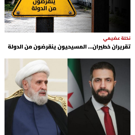
نخلة عضيمي
تقريران خطيران… المسيحيون ينقرضون من الدولة