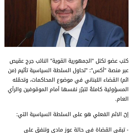
أسرار
متفرقات
نداء القرّاء
خاص الموقع
كتب عضو تكتل "الجمهورية القوية" النائب جرج عقيص
عبر منصة "أكس": "تحاول السلطة السياسية تأثيم (من
كتّابنا
اثم) القضاء اللبناني في موضوع المحاكمات، وتحمّله
المسؤولية كاملةً لتبرّر نفسها أمام الموقوفين والرأي
تحت المجهر
العام.
آراء
إنّ الاثم الفعلي هو على السلطة السياسية التي:
اقتصاد
- تبقي القضاة في حالة عوز مادي وتنفق على