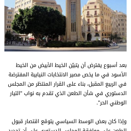
أسرار
متفرقات
نداء القرّاء
خاص الموقع
بعد أسبوع يفترض أن يتبيّن الخيط الأبيض من الخيط
كتّابنا
الأسود في ما يخص مصير الانتخابات النيابية المفترضة
في الربيع المقبل، بناء على القرار المنتظر من المجلس
تحت المجهر
الدستوري في شأن الطعن الذي تقدم به نواب "التيار
الوطني الحر".
آراء
وإذا كان بعض الوسط السياسي يتوقع اقتصار قبول
اقتصاد
الطعن على موافقة المجلس الدستوري على أن تحديد