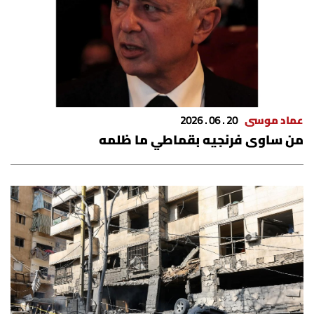
عماد موسى
20 . 06 . 2026
من ساوى فرنجيه بقماطي ما ظلمه