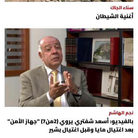
سناء الجاك
أغنية الشيطان
نجم الهاشم
بالفيديو: أسعد شفتري يروي (2من7) "جهاز الأمن"
بعد اغتيال مايا وقبل اغتيال بشير