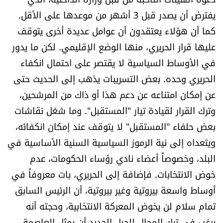
يفترض أن يصدر قبل 3 أشهر من موعدها على الأقل.
كما أن هؤلاء يعتقدون أن عوامل عديدة أخرى يتوقف
عليها قرار الحريري، منها الوضع الإقليمي. لكن ما يدور
في الأوساط السياسية لا يقتصر على احتمال انكفاء
الحريري وحده. بعض التسريبات يذهب إلى الحديث حتى
عن إمكان امتناعه عن دعم هذا أو ذاك من المرشحين،
وترك القرار لقيادة تيار "المستقبل". وما شغل نقاشات
بعض حلفاء "المستقبل" لا يتوقف عند إمكان انكفائه،
ويتعداه إلى نية الرموز السياسية السنية الأساسية في
البلد، وخصوصاً أعضاء نادي رؤساء الحكومات، عدم
خوض الانتخابات. فإضافة إلى الحريري، بات معروفاً في
أوساط واسعة بيروتية وغير بيروتية، أن الرئيس السابق
تمام سلام لن يخوض المعركة الانتخابية، وحجته أنه
يرغب في ترك المجال للجيل الجديد أن يمثل العاصمة