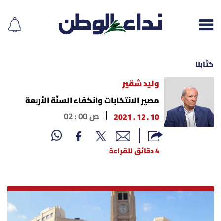
كتّابنا
وليد شقير
إقرأ الجريدة
مصير الانتخابات وانكفاء السنّة الأربعة
10 . 12 . 2021
02 : 00 ص
لبنان
الغلاف
4 دقائق للقراءة
نداء اليوم
محليات