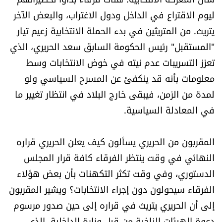
شروط الإشتراك
ليوم الاقتراع في الداخل ودول الاغتراب، والبعض الآخر
يتريث. من المتريثين في بدء الحملة الانتخابية زعيم تيار
"المستقبل" رئيس الحكومة السابق سعد الحريري، الذي
Digital solutions by
تعزز التسريبات عدم نيته في خوض الانتخابات وسط
معلومات بأنه قد ينكفئ عن المسرح السياسي ولو
لمدة من الزمن، فيبقى خارج البلاد في انتظار تغيير ما
في المعادلة السياسية.
المقربون من الحريري يسألون كيف يعلن الحريري قراره
النهائي في وقت ينتظر الفرقاء كافة قرار المجلس
الدستوري، وفي وقت تكثر التكهنات بأن بعض هؤلاء
الفرقاء سيحولون دون إجراء الانتخابات؟ ويشير المقربون
إلى أن الحريري يتريث في قراره إلى حين صدور مرسوم
دعوة الهيئات الناخبة من قبل وزارة الداخلية، الذي