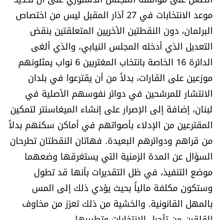
العالم
موعد الانتخابات في 27 آذار المقبل ليس من اختصاص
البرلمان، دون النقطتين الأخريين المتعلقتين بنقض
الصحافة الإسرائيلية
التعديل الذي أدخله المجلس النيابي، والذي ألغى
الدائرة 16 الخاصة بانتخاب المغتربين 6 نواب يمثلونهم
ثقافة وفنون
موزعين على القارات، بدلاً من أن يقترعوا في بلدان
الانتشار للمرشحين في دوائر نفوسهم الأصلية في
فصل من كتاب
لبنان، إضافة إلى الإصرار على إنشاء الميغاسنتر لتمكين
اقرأ تضحك
المقترعين من الإدلاء بأصواتهم في أماكن سكنهم بدلاً
من قراهم ودوائرهم البعيدة. فهاتان النقطتان تطرحان
كاميرا
السؤال عن المدة الزمنية التي يستغرقها وضعهما
موضع التنفيذ، في ظل التقديرات بأنها قد تطول
سجالات
وستكون مكلفة مالياً بحيث يؤدي ذلك إلى المس
بالمهل القانونية. والخشية من ذلك تعزز من مخاوف
صحّة وصحن
القلقين من تأجيل الانتخابات وتطييرها.