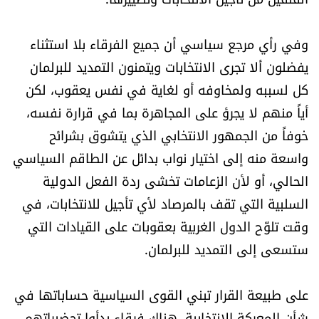
الرياضة
وفي رأي مرجع سياسي أن جميع الفرقاء بلا استثناء
منوّعات
يفضلون ألا تجرى الانتخابات ويتمنون التمديد للبرلمان
كل لسببه ولمخاوفه أو لغاية في نفس يعقوب، لكن
حظّك اليوم
أياً منهم لا يجرؤ على المجاهرة بما في قرارة نفسه،
خوفاً من الجمهور الانتخابي الذي يتشوق بشرائح
للتاريخ
واسعة منه إلى اختيار نواب بدائل عن الطاقم السياسي
فيديو
الحالي، أو لأن الزعامات تخشى ردة الفعل الدولية
السلبية التي تقف بالمرصاد لأي تأجيل للانتخابات، في
وقت تلوّح الدول الغربية بعقوبات على القيادات التي
من نحن
ستسعى إلى التمديد للبرلمان.
للتواصل معنا
على طبيعة القرار تبني القوى السياسية حساباتها في
شروط الاستخدام
شأن المعركة الانتخابية. هناك فرقاء بدأوا تحضيراتهم