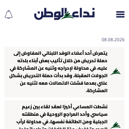
08.08.2026
يتعرض أحد أعضاء الوفد اللبناني المفاوض إلى
إقرأ الجريدة
حملة تحريض من خلال تأليب بعض أبناء بلدته
عليه، في محاولة لإحراجه وثنيه عن المشاركة في
لبنان
الجولات المقبلة. وقد بدأت حملة التحريض بشكل
علني بعدما فشلت الاتصالات معه لثنيه عن
الغلاف
المشاركة.
نداء اليوم
نشطت المساعي أخيرًا لعقد لقاء بين زعيم
سياسي وأحد المراجع الروحية في منطقته
محليات
الجبلية ومن الطائفة نفسها، في محاولة لرأب