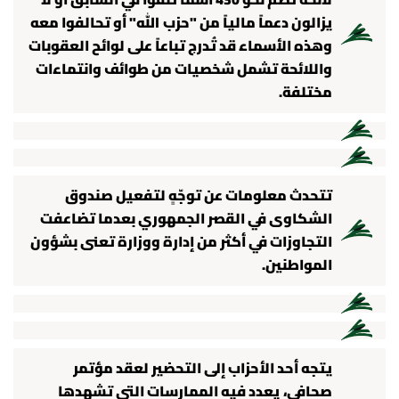
لائحة تضم نحو 430 اسماً تلقوا في السابق أو لا
يزالون دعماً مالياً من "حزب الله" أو تحالفوا معه
وهذه الأسماء قد تُدرج تباعاً على لوائح العقوبات
واللائحة تشمل شخصيات من طوائف وانتماءات
مختلفة.
تتحدث معلومات عن توجّهٍ لتفعيل صندوق
الشكاوى في القصر الجمهوري بعدما تضاعفت
التجاوزات في أكثر من إدارة ووزارة تعنى بشؤون
المواطنين.
يتجه أحد الأحزاب إلى التحضير لعقد مؤتمر
صحافي، يعدد فيه الممارسات التي تشهدها