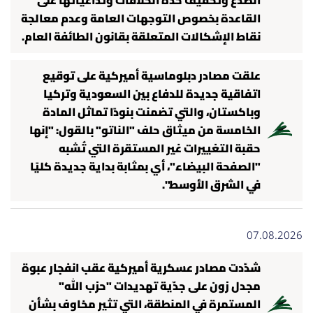
الصدع وتخفيف حدّة الخلافات وتداعياتها على
أسرار
القاعدة بخصوص التوجهات العامة وعدم معالجة
نقاط الإشكالات المتعلقة بقانون الطائفة العام.
متفرقات
علقت مصادر دبلوماسية أميركية على توقيع
نداء القرّاء
اتفاقية جديدة للدفاع بين السعودية وتركيا
وباكستان، والتي تضمنت بنودًا تماثل المادة
خاص الموقع
الخامسة من ميثاق حلف "الناتو" بالقول: "إنها
حقبة التغييرات غير المستقرة التي تُشبه
"الصفحة البيضاء"، أي بمثابة بداية جديدة كليًا
كتّابنا
في الشرق الأوسط".
تحت المجهر
07.08.2026
آراء
شدّدت مصادر عسكرية أميركية عقب انفجار عبوة
اقتصاد
مجدل زون على جدّية تهديدات "حزب الله"
المستمرة في المنطقة، التي تثير مخاوف بشأن