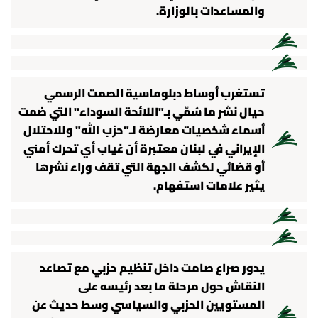
والمساعدات بالوزارة.
تستغرب أوساط دبلوماسية الصمت الرسمي
حيال نشر ما سُمّي بـ"اللائحة السوداء" التي ضمت
أسماء شخصيات معارضة لـ"حزب الله" وللاحتلال
الإيراني في لبنان معتبرة أن غياب أي تحرك أمني
أو قضائي لكشف الجهة التي تقف وراء نشرها
يثير علامات استفهام.
يدور صراع صامت داخل تنظيم حزبي مع تصاعد
النقاش حول مرحلة ما بعد رئيسه على
المستويين الحزبي والسياسي وسط حديث عن