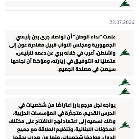
22.07.2026
علمت "نداء الوطن" أن تواصلا جرى بين رئيسي
الجمهورية ومجلس النواب قبيل مغادرة عون إلى
واشنطن، أعرب في خلاله بري عن دعمه للرئيس،
متمنيًا له التوفيق في زيارته، ومؤكدًا أن نجاحها
سيصبّ في مصلحة الجميع.
يواجه نجل مرجع بارز اعتراضًا من شخصيات في
الحرس القديم، متجذّرة في المؤسسات الحزبية،
وذلك لسعيه إلى اعتماد نهج الانفتاح على مختلف
المكوّنات اللبنانية، وتنظيم العلاقة مع جميع
الدول، مواجهًا شخصيات، منها من صدرت بحقها