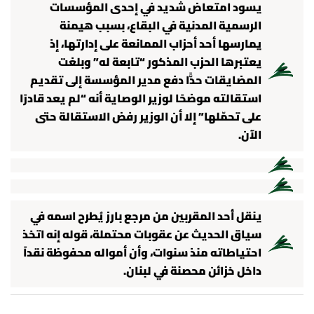
يسود امتعاض شديد في إحدى المؤسسات
الرسمية المدنية في البقاع، بسبب هيمنة
يمارسها أحد أحزاب الممانعة على إدارتها، إذ
يعتبرها الحزب المذكور “تابعة له” وبلغت
المضايقات حدًّا دفع مدير المؤسسة إلى تقديم
استقالته موضحًا لوزير الوصاية أنه “لم يعد قادرًا
على تحمّلها” إلا أن الوزير رفض الاستقالة حتى
الآن.
ينقل أحد المقربين من مرجع بارز يُطرح اسمه في
سياق الحديث عن عقوبات محتملة، قوله إنه اتخذ
احتياطاته منذ سنوات، وأن أمواله محفوظة نقداً
داخل خزائن محصنة في لبنان.