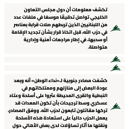
تكشف معلومات أن دول مجلس التعاون
الخليجي تواصل تدقيقًا موسعًا في ملفات عدد
من اللبنانيين الذين تربطهم صلات قرابة بعناصر
في حزب الله، قبل اتخاذ قرار بشأن تجديد الإقامة
أو سحبها، في إطار مراجعات أمنية وإدارية
متواصلة.
كشفت مصادر جنوبية لـ«نداء الوطن» أنه وبعد
عودة البعض إلى منازلهم وممتلكاتهم في
النبطية والقرى المحيطة عثروا على أسلحة وعتاد
عسكري وسط ترجيحات بأن تكون المعدات قد
تركها مقاتلون تابعون لحزب الله. ووفق المصادر،
يعمل الحزب حالياً على استعادة هذه الأسلحة
ونقلها ما أثار تساؤلات لدى بعض الأهالي حول