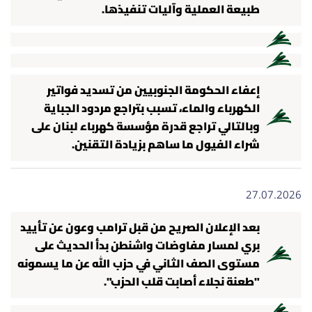
طبيعة العملية وآليات تنفيذها.
إعفاء الحكومة الجنوبيين من تسديد فواتير
الكهرباء والماء، تسبب بتراجع مردود الجباية
وبالتالي تراجع قدرة مؤسسة كهرباء لبنان على
شراء الفيول ما ساهم بزيادة التقنين.
27.07.2026
بعد الإعلان الصريح من قبل ترامب وعون عن تأييد
بري لمسار مفاوضات واشنطن بدأ الحديث على
مستوى الصف الثاني في حزب الله عن ما يسمونه
"طعنة نجلاء أصابت قلب الحزب".