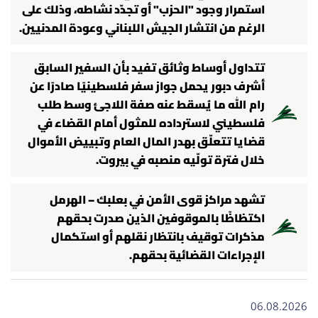
استمرار وجود "الحزب" أو تجدّد نشاطه، وذلك على
العالم
الرغم من انتشار الجيش اللبناني وعودة المدنيين.
الصحافة الإسرائيلية
تتداول أوساط وثائق تفيد بأن السفير السابق
أشرف دبور يحمل جواز سفر فلسطينيًا صادرًا عن
ثقافة وفنون
رام الله ما يُسقط عنه صفة اللاجئ وسط طلب
فلسطيني لاسترداده للمثول أمام القضاء في
فصل من كتاب
قضايا تتعلّق بهدر المال العام وتبييض الأموال
خلال فترة تولّيه منصبه في بيروت.
اقرأ تضحك
تشهد مراكز قوى الأمن في بعلبك – الهرمل
كاميرا
اكتظاظًا بالموقوفين الذين صدرت بحقهم
مذكرات توقيف بانتظار نقلهم أو استكمال
سجالات
الإجراءات القضائية بحقهم.
صحّة وصحن
06.08.2026