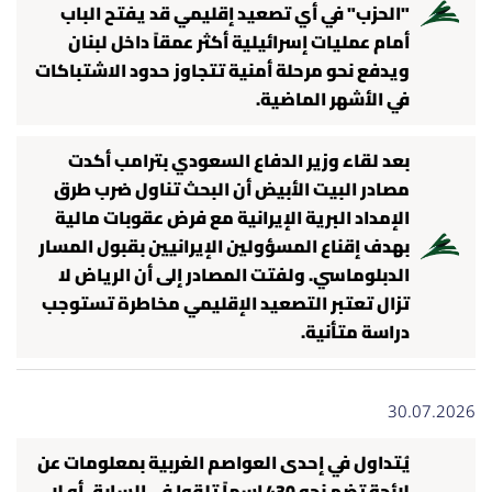
"الحزب" في أي تصعيد إقليمي قد يفتح الباب
أمام عمليات إسرائيلية أكثر عمقاً داخل لبنان
ويدفع نحو مرحلة أمنية تتجاوز حدود الاشتباكات
في الأشهر الماضية.
بعد لقاء وزير الدفاع السعودي بترامب أكدت
مصادر البيت الأبيض أن البحث تناول ضرب طرق
الإمداد البرية الإيرانية مع فرض عقوبات مالية
بهدف إقناع المسؤولين الإيرانيين بقبول المسار
الدبلوماسي. ولفتت المصادر إلى أن الرياض لا
تزال تعتبر التصعيد الإقليمي مخاطرة تستوجب
دراسة متأنية.
30.07.2026
يُتداول في إحدى العواصم الغربية بمعلومات عن