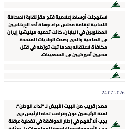
استهجنت أوساط إعلامية فتح مقرّ نقابة الصحافة
اللبنانية لإقامة مجلس عزاء بوفاة أحد الإرهابيين
المطلوبين في اليابان، كانت تحميه ميليشيا إيران
في الضاحية والذي رصدت الولايات المتحدة
مكافأة لاعتقاله بعدما ثبت تورّطه في قتل
مدنيين أميركيين في السبعينات.
24.07.2026
مصدر قريب من البيت الأبيض لـ "نداء الوطن":
لفتة الرئيسين عون وترامب تجاه الرئيس بري
يجب ألا تُفهم في إطار الموافقة في تغطية عرقلة
حزب الله ومواقفه الرافضة للمفاوضات بل بمثابة