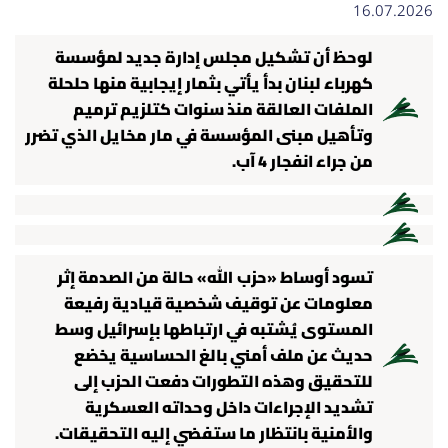
16.07.2026
لوحظ أن تشكيل مجلس إدارة جديد لمؤسسة
كهرباء لبنان بدأ يأتي بثمار إيجابية منها حلحلة
الملفات العالقة منذ سنوات كتلزيم ترميم
وتأهيل مبنى المؤسسة في مار مخايل الذي تضرر
من جراء انفجار 4 آب.
تسود أوساط «حزب الله» حالة من الصدمة إثر
معلومات عن توقيف شخصية قيادية رفيعة
المستوى يُشتبه في ارتباطها بإسرائيل وسط
حديث عن ملف أمني بالغ الحساسية يخضع
للتحقيق وهذه التطورات دفعت الحزب إلى
تشديد الإجراءات داخل وحداته العسكرية
والأمنية بانتظار ما ستفضي إليه التحقيقات.