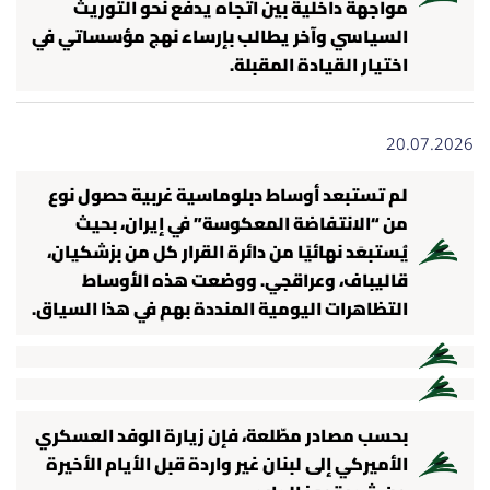
مواجهة داخلية بين اتجاه يدفع نحو التوريث
السياسي وآخر يطالب بإرساء نهج مؤسساتي في
اختيار القيادة المقبلة.
20.07.2026
لم تستبعد أوساط دبلوماسية غربية حصول نوع
من “الانتفاضة المعكوسة” في إيران، بحيث
يُستبعَد نهائيًا من دائرة القرار كل من بزشكيان،
قاليباف، وعراقجي. ووضعت هذه الأوساط
التظاهرات اليومية المنددة بهم في هذا السياق.
بحسب مصادر مطّلعة، فإن زيارة الوفد العسكري
الأميركي إلى لبنان غير واردة قبل الأيام الأخيرة