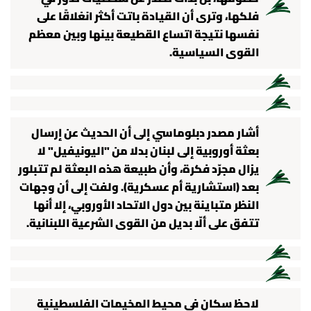
فلكها، وترى أن القيادة باتت أكثر انغلاقًا على
نفسها نتيجة اتساع القطيعة بينها وبين معظم
القوى السياسية.
أشار مصدر دبلوماسي إلى أن الحديث عن إرسال
بعثة أوروبية إلى لبنان بدلا من "اليونيفيل" لا
يزال مجرّد فكرة، وأن طبيعة هذه البعثة لم تتبلور
بعد (استشارية أم عسكرية). ولفت إلى أن وجهات
النظر متباينة بين دول الاتحاد الأوروبي، إلا أنها
تتفق على ألّا بديل من القوى الشرعية اللبنانية.
لاحظ سكان في محيط المخيمات الفلسطينية