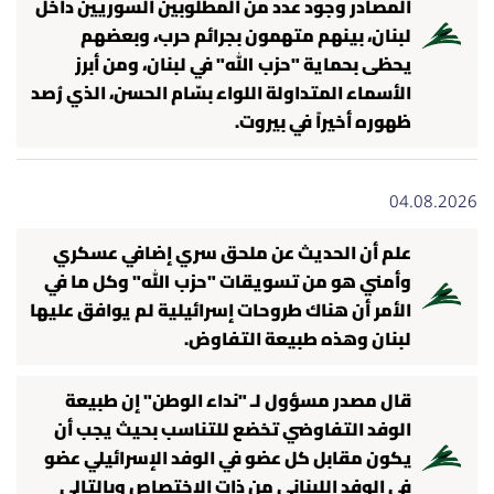
المصادر وجود عدد من المطلوبين السوريين داخل
شروط الإشتراك
لبنان، بينهم متهمون بجرائم حرب، وبعضهم
يحظى بحماية "حزب الله" في لبنان، ومن أبرز
الأسماء المتداولة اللواء بسّام الحسن، الذي رُصد
Digital solutions by
ظهوره أخيراً في بيروت.
04.08.2026
علم أن الحديث عن ملحق سري إضافي عسكري
وأمني هو من تسويقات "حزب الله" وكل ما في
الأمر أن هناك طروحات إسرائيلية لم يوافق عليها
لبنان وهذه طبيعة التفاوض.
قال مصدر مسؤول لـ "نداء الوطن" إن طبيعة
الوفد التفاوضي تخضع للتناسب بحيث يجب أن
يكون مقابل كل عضو في الوفد الإسرائيلي عضو
في الوفد اللبناني من ذات الاختصاص وبالتالي