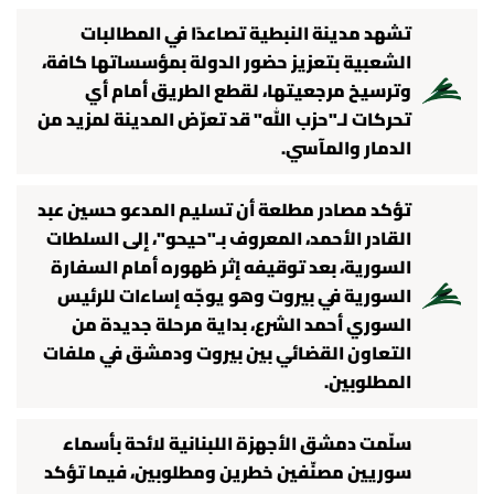
الرياضة
تشهد مدينة النبطية تصاعدًا في المطالبات
الشعبية بتعزيز حضور الدولة بمؤسساتها كافة،
منوّعات
وترسيخ مرجعيتها، لقطع الطريق أمام أي
تحركات لـ"حزب الله" قد تعرّض المدينة لمزيد من
حظّك اليوم
الدمار والمآسي.
للتاريخ
تؤكد مصادر مطلعة أن تسليم المدعو حسين عبد
القادر الأحمد، المعروف بـ"حيحو"، إلى السلطات
فيديو
السورية، بعد توقيفه إثر ظهوره أمام السفارة
السورية في بيروت وهو يوجّه إساءات للرئيس
السوري أحمد الشرع، بداية مرحلة جديدة من
التعاون القضائي بين بيروت ودمشق في ملفات
من نحن
المطلوبين.
للتواصل معنا
سلّمت دمشق الأجهزة اللبنانية لائحة بأسماء
شروط الاستخدام
سوريين مصنّفين خطرين ومطلوبين، فيما تؤكد