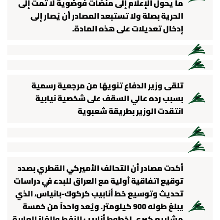
ما يحول الإعلام إلى منصَّات فوضوية لا تمت إلى
الحرية بصلة ولا تستبعد المصادر أن يُصار إلى
إدخال تعديلات على هذه المادة.
تلقى وزير الدفاع تنويهًا من مرجعية رسمية
بسبب رده عالي السقف على شخصية نيابية
انتقدت الوزير بطريقة شعبوية
أكدت مصادر أن التحالف الأميركي القطري بصدد
توقيع اتفاقية أولية مع العراق للبدء في دراسات
تحديث وتوسيع خط أنابيب كركوك-بانياس، الذي
يبلغ طوله 900 كيلومتر. ويُعد واحداً من خمسة
مشاريع كبرى لخطوط أنابيب النفط والغاز العابرة