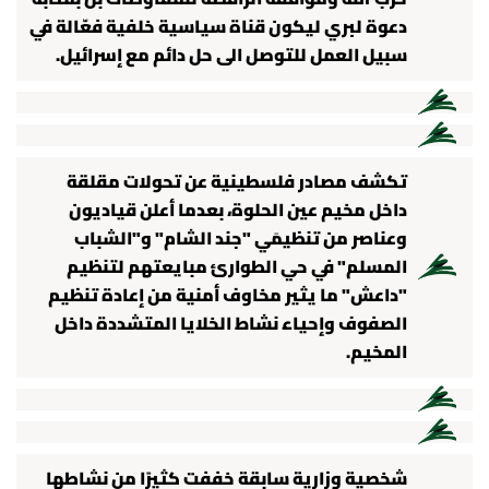
دعوة لبري ليكون قناة سياسية خلفية فعّالة في
سبيل العمل للتوصل الى حل دائم مع إسرائيل.
تكشف مصادر فلسطينية عن تحولات مقلقة
داخل مخيم عين الحلوة، بعدما أعلن قياديون
وعناصر من تنظيمَي "جند الشام" و"الشباب
المسلم" في حي الطوارئ مبايعتهم لتنظيم
"داعش" ما يثير مخاوف أمنية من إعادة تنظيم
الصفوف وإحياء نشاط الخلايا المتشددة داخل
المخيم.
شخصية وزارية سابقة خففت كثيرًا من نشاطها