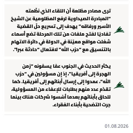
ترى مصادر مطّلعة أن اللقاء الذي نظّمته
“المبادرة الصيداوية لرفع المظلومية عن الشيخ
الأسير ورفاقه” يهدف إلى تسريع حلّ القضية
تفاديًا لفتح ملفات من تلك المرحلة تضع أسماء
شغلت مواقع معيّنة في الدولة في دائرة الاتهام
بالتنسيق مع “حزب الله” لافتعال “حادثة عبرا”.
يكثر الحديث في الجنوب عمّا يسمّونه “زمن
الهجرة إلى أفريقيا”، إذ إن مسؤولين في “حزب
الله”، عمدوا إلى إرسال أبنائهم إلى أفريقيا. كما
تقدّم عدد منهم بطلبات للإعفاء من المسؤولية،
للحاق بأبنائهم بعدما أسّسوا شركات هناك بينما
جرت التضحية بأبناء الفقراء.
01.08.2026