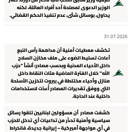
طرفيه وزير سابق انتُخب نائبًا لأكثر من دورة. خسر
الوزير الدعوى لمصلحة أحد أفراد العائلة، لكنه
يحاول، بوسائل شتّى، عدم تنفيذ الحكم القضائي.
31.07.2026
تكشف معطيات أمنية أن مداهمة رأس النبع
أعادت تسليط الضوء على ملف مخازن السلاح
داخل الأحياء المدنية وبحسب مصادر: أنشأ "حزب
الله" خلال الفترة الماضية مئات النقاط داخل
منازل وأحياء مختلطة في بيروت لتخزين الأسلحة
التي ووفق تقديرات المصادر أُعدّت لاستخدامات
داخلية عند الحاجة.
كشفت مصادر أن مسؤولين لبنانيين تلقوا رسائل
سياسية وأمنية تحذّر من تداعيات أي تدخل للحزب
في أي مواجهة أميركية – إيرانية جديدة، فانخراط