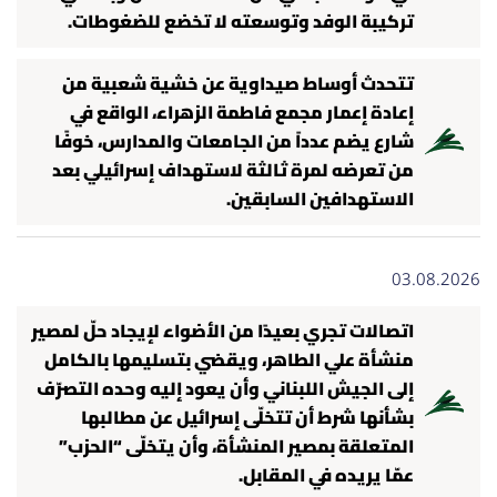
تركيبة الوفد وتوسعته لا تخضع للضغوطات.
‎تتحدث أوساط صيداوية عن خشية شعبية من
إعادة إعمار مجمع فاطمة الزهراء، الواقع في
شارع يضم عدداً من الجامعات والمدارس، خوفًا
من تعرضه لمرة ثالثة لاستهداف إسرائيلي بعد
الاستهدافين السابقين.
03.08.2026
اتصالات تجري بعيدًا من الأضواء لإيجاد حلّ لمصير
منشأة علي الطاهر، ويقضي بتسليمها بالكامل
إلى الجيش اللبناني وأن يعود إليه وحده التصرّف
بشأنها شرط أن تتخلّى إسرائيل عن مطالبها
المتعلقة بمصير المنشأة، وأن يتخلّى “الحزب”
عمّا يريده في المقابل.