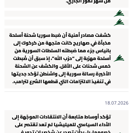
من شهر تموز الجاري.
كشفت مصادر أمنية أن ضبط سوريا شحنة أسلحة
مخبأة في صهاريج كانت متجهة من كركوك إلى
بانياس جزء مما ضبطته السلطات السورية من
أسلحة مهرّبة إلى “حزب الله”، إذ سبق أن ضُبطت
خمس شحنات على الأقل. والكشف عن الشحنة
الأخيرة رسالة سورية إلى واشنطن تؤكد جديتها
في تنفيذ الالتزامات التي قطعها الشرع لترامب.
18.07.2026
تؤكد أوساط متابعة أن الانتقادات الموجّهة إلى
الأداء السياسي للميليشيا لم تعد تقتصر على
خصومها، بل بدأت تصدر عن شخصيات تدور في