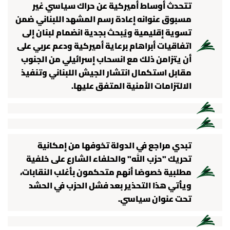
تتحدث أوساط أميركية عن حراك سياسي غير
مسبوق عنوانه إعادة رسم المشهد اللبناني ضمن
تسوية إقليمية ويُبحث بجدية انضمام لبنان إلى
اتفاقيات أبراهام برعاية أميركية ودعم عربي على
أن يتزامن ذلك مع انسحاب إسرائيلي من الجنوب
مقابل استكمال انتشار الجيش اللبناني وتنفيذ
الالتزامات الأمنية المتفق عليها.
تبدي مراجع في الدولة تخوفها من إمكانية
تحريك "حزب الله" والحلفاء الشارع على خلفية
مطلبية خصوصًا أنهم متحكمون بأغلب النقابات،
ويأتي هذا التحذير بعد فشل الحزب في الحشد
تحت عنوان سياسي.