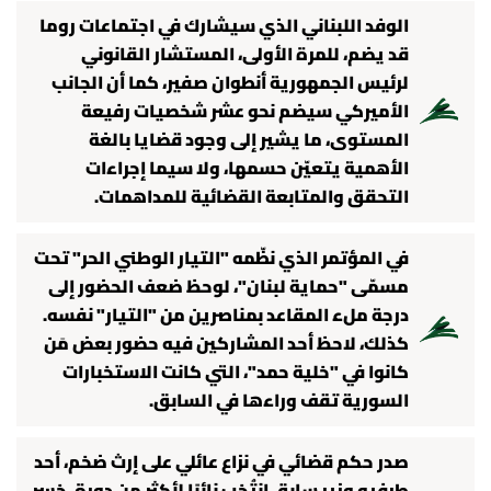
الوفد اللبناني الذي سيشارك في اجتماعات روما
قد يضم، للمرة الأولى، المستشار القانوني
لرئيس الجمهورية أنطوان صفير، كما أن الجانب
الأميركي سيضم نحو عشر شخصيات رفيعة
المستوى، ما يشير إلى وجود قضايا بالغة
الأهمية يتعيّن حسمها، ولا سيما إجراءات
التحقق والمتابعة القضائية للمداهمات.
في المؤتمر الذي نظّمه "التيار الوطني الحر" تحت
مسمّى "حماية لبنان"، لوحظ ضعف الحضور إلى
درجة ملء المقاعد بمناصرين من "التيار" نفسه.
كذلك، لاحظ أحد المشاركين فيه حضور بعض مَن
كانوا في "خلية حمد"، التي كانت الاستخبارات
السورية تقف وراءها في السابق.
صدر حكم قضائي في نزاع عائلي على إرث ضخم، أحد