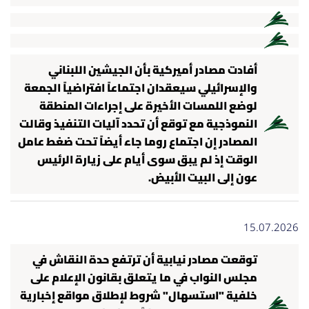
أفادت مصادر أميركية بأن الجيشين اللبناني
والإسرائيلي سيعقدان اجتماعاً افتراضياً الجمعة
لوضع اللمسات الأخيرة على إجراءات المنطقة
النموذجية مع توقع أن تحدد آليات التنفيذ وقالت
المصادر إن اجتماع روما جاء أيضاً تحت ضغط عامل
الوقت إذ لم يبق سوى أيام على زيارة الرئيس
عون إلى البيت الأبيض.
15.07.2026
توقعت مصادر نيابية أن ترتفع حدة النقاش في
مجلس النواب في ما يتعلق بقانون الإعلام على
خلفية "استسهال" شروط لإطلاق مواقع إخبارية