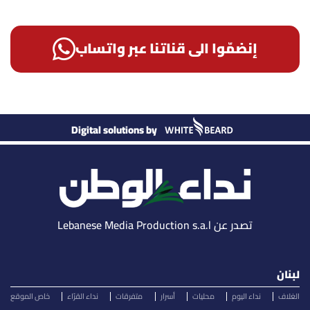
إنضمّوا الى قناتنا عبر واتساب
Digital solutions by
تصدر عن Lebanese Media Production s.a.l
لبنان
الغلاف
نداء اليوم
محليات
أسرار
متفرقات
نداء القرّاء
خاص الموقع