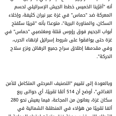
أنه "أقرّينا الخميس خطط الجيش الإسرائيلي لحسم
شروط الإشتراك
المعركة ضد "حماس" في غزة عبر نيران كثيفة، وإخلاء
السكان، والمناورة البرية"، متوعدًا بأنه "قريبًا ستُفتح
Digital solutions by
أبواب الجحيم فوق رؤوس قتلة ومغتصبي "حماس" في
غزة حتى يوافقوا على شروط إسرائيل لإنهاء الحرب،
وفي مقدمها إطلاق سراح جميع الرهائن ونزع سلاح
الحركة".
وبالعودة إلى تقييم "التصنيف المرحلي المتكامل للأمن
الغذائي"، أوضح أن 514 ألفًا تقريبًا، أي حوالى ربع
سكان غزة، يعانون من المجاعة، فيما يعيش نحو 280
ألفا تقريبًا من هؤلاء في المنطقة الشمالية في