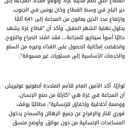
القطاع التي تضم مدينة غزة. وتوقع امتداد المجاعة إلى
دير البلح في وسط القطاع وخان يونس في الجنوب،
وارتفاع عدد الذين يعانون من المجاعة إلى 641 ألفًا
بحلول نهاية الشهر المقبل. وأكد أن "قطاع غزة يشهد
حاليًا أسوأ سيناريو للمجاعة... فقد اشتد الصراع والنزوح،
وانخفضت إمكانية الحصول على الغذاء وغيره من السلع
والخدمات الأساسية إلى مستويات غير مسبوقة".
توازيًا، أكد الأمين العام للأمم المتحدة أنطونيو غوتيريش
أن المجاعة في غزة هي "كارثة من صنع الإنسان،
ووصمة أخلاقية وإخفاق للإنسانية"، مطالبًا بوقف
فوري للنار والإفراج عن جميع الرهائن والسماح بدخول
المساعدات الإنسانية من دون عوائق. وأوضح منسق