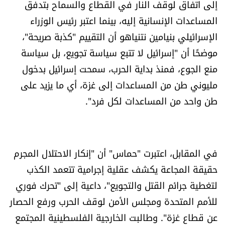
إلى اتفاق لوقف النار في القطاع والسماح بتدفق
العالم
المساعدات الإنسانية إليه، بينما اعتبر رئيس الوزراء
الإسرائيلي بنيامين نتنياهو أن التقييم "كذبة صريحة"،
الصحافة الإسرائيلية
موضحًا أن "إسرائيل لا تتبع سياسة تجويع، بل سياسة
منع الجوع، فمنذ بداية الحرب، سمحت إسرائيل بدخول
ثقافة وفنون
مليوني طن من المساعدات إلى غزة، أي ما يزيد على
فصل من كتاب
طن واحد من المساعدات لكل فرد".
اقرأ تضحك
كاميرا
في المقابل، اعتبرت "حماس" أن "إنكار الاحتلال المجرم
حقيقة المجاعة يكشف عقلية إجرامية تتعمد الكذب
سجالات
لتغطية جرائم القتل والتجويع"، داعية إلى "تحرك فوري
للأمم المتحدة ومجلس الأمن لوقف الحرب ورفع الحصار
صحّة وصحن
عن قطاع غزة". وطالبت الخارجية الفلسطينية المجتمع