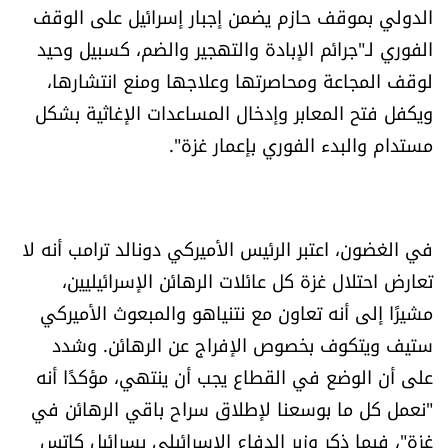
الدولي بموقف حازم يضمن إجبار إسرائيل على الوقف
الرياضة
الفوري لـ"جرائم الإبادة والتهجير والضم، كسبيل وحيد
لوقف المجاعة ومحاصرتها وعلاجها ومنع انتشارها،
منوّعات
ويكفل فتح المعابر وإدخال المساعدات الإغاثية بشكل
حظّك اليوم
مستدام والبدء الفوري بإعمار غزة".
للتاريخ
في الغضون، اعتبر الرئيس الأميركي دونالد ترامب أنه لا
فيديو
تعارض احتلال غزة كل عائلات الرهائن الإسرائيليين،
مشيرًا إلى أنه تعاون مع نتنياهو والمبعوث الأميركي
من نحن
ستيف ويتكوف بخصوص الإفراج عن الرهائن. وشدد
على أن الوضع في القطاع يجب أن ينتهي، مؤكدًا أنه
للتواصل معنا
"نعمل كل ما بوسعنا لإطلاق سراح باقي الرهائن في
شروط الاستخدام
غزة"، فيما ذكر وزير الدفاع الإسرائيلي يسرائيل كاتس