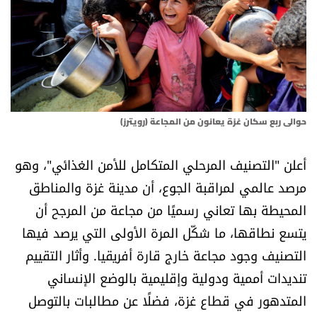
أسرار
متفرقات
نداء القرّاء
حوالى ربع سكان غزة يعانون من المجاعة (رويترز)
خاص الموقع
أعلن "التصنيف المرحلي المتكامل للأمن الغذائي"، وهو
كتّابنا
مرصد عالمي لمراقبة الجوع، أن مدينة غزة والمناطق
المحيطة بها تعاني رسميًا من مجاعة من المرجح أن
تحت المجهر
يتسع نطاقها، ما شكّل المرة الأولى التي يرصد فيها
آراء
التصنيف وجود مجاعة خارج قارة أفريقيا. وأثار التقييم
تنديدات أممية ودولية وإقليمية بالوضع الإنساني
اقتصاد
المتدهور في قطاع غزة، فضلًا عن مطالبات بالتوصل