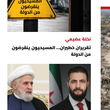
نخلة عضيمي
تقريران خطيران… المسيحيون ينقرضون
من الدولة