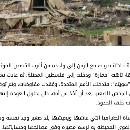
ة حادثة تحولت مع الزمن إلى واحدة من أغرب القصص الموث
ها، تاهت "حمارة" ودخلت إلى فلسطين المحتلة، ثم عادت بع
ويته"؛ فتدخلت الأمم المتحدة، وعُقدت مفاوضات، وتم توق
الجحش الصغير، بعد أن أُخذ من أمه، ظل يحاول العودة إليه
ته خلف الحدود.
ساة الجغرافيا التي عاشها ويعيشها بلد صغير وجد نفسه 
القوى المحيطة به لرسم مصيره وفق مصالحها وحساباتها.