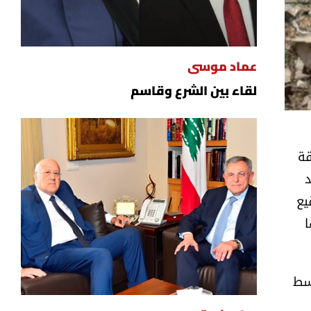
عماد موسى
لقاء بين الشرع وقاسم
قة
د
يع
ا
وسط