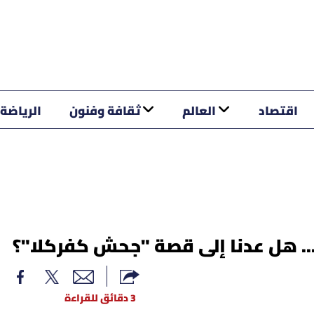
اقتصاد
العالم
ثقافة وفنون
الرياضة
ي... هل عدنا إلى قصة "جحش كفركلا"؟
3 دقائق للقراءة