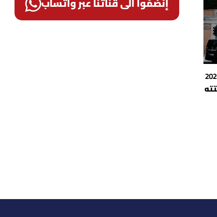
إنضمّوا الى قناتنا عبر واتساب
تته