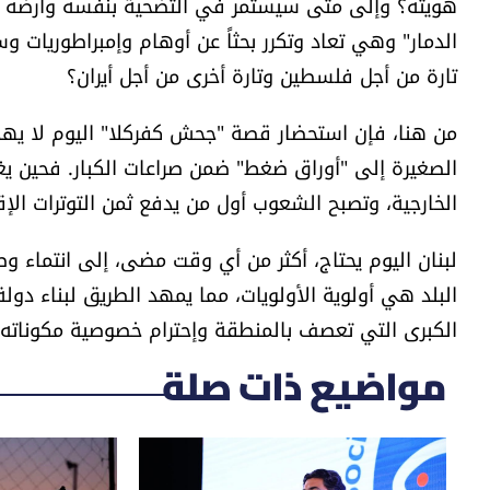
هويته؟ وإلى متى سيستمر في التضحية بنفسه وأرضه لإر
الدمار" وهي تعاد وتكرر بحثاً عن أوهام وإمبراطوريات 
تارة من أجل فلسطين وتارة أخرى من أجل أيران؟
​من هنا، فإن استحضار قصة "جحش كفركلا" اليوم لا يهد
الصغيرة إلى "أوراق ضغط" ضمن صراعات الكبار. فحين يغيب
الخارجية، وتصبح الشعوب أول من يدفع ثمن التوترات الإق
​لبنان اليوم يحتاج، أكثر من أي وقت مضى، إلى انتماء و
البلد هي أولوية الأولويات، مما يمهد الطريق لبناء دول
الكبرى التي تعصف بالمنطقة وإحترام خصوصية مكوناته ا
مواضيع ذات صلة