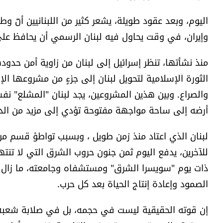
​اليوم، وبعد عقود طويلة، يشعر كثير من اللبنانيين أن
وإيران، في وقت يحاول فيه لبنان الرسمي أن يحافظ على
​منذ نشأتها، تنظر إسرائيل إلى لبنان من زاوية أمن حدو
الثورة الإسلامية لتحويل لبنان إلى جزءٍ من مشروعها الإ
والصراع. وبين هذين المشروعين، يجد لبنان "المشلع" 
أرضه إلى ساحة مواجهة مفتوحة تؤدي إلى مزيد من الدم
​لبنان الذي اعتاد منذ زمن طويل ، وبسبب تواطؤ قسم
للآخرين، يدفع اليوم ثمن جنون حروب الشرق التي لا تنته
ذات يوم "سويسرا الشرق" ومستشفاه وجامعته، ما زال يتخب
الصمود وإعادة إنتاج الحياة بعد كل حرب.
​إن قوته الحقيقية ليست في حجمه، بل في صلابة شعب