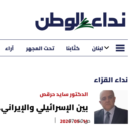
لبنان
كتّابنا
تحت المجهر
آراء
نداء القرّاء
الدكتور سايد حرقص
​بين الإسرائيلي والإيران
07 : 40 ص
14 . 05 . 2026