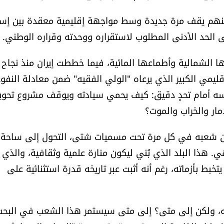
ّ وطنهم يقف مرة جديدة وسط مواجهة إقليمية معقدة بين إسر
 الحد الأدنى المطلوب لاستقراره ووحدته وقراره الوطني.
دها الشمالية وأطماعها المائية، فيما خططت إيران منذ نجاح
قليمي الكبير الذي يرعاه "الولي الفقيه" ضمن معادلة النفوذ
نفسه أمام تحدٍ دقيق: كيف يحمي سيادته ويوقف مشروع تحوي
ار والخراب والموت؟
 من شعبه في كل مرة تحت مسميات شتى، التحول إلى ساحة
ي. هذا البلد الذي بُني ليكون منارة علمية وثقافية، والذي 
ط بأزماته، رغم أنه أثبت عبر تاريخه قدرة استثنائية على
ه، ولكن إلى متى؟ إلى متى سيستمر هذا الشعب في البحث