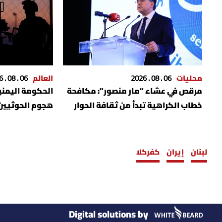
محليات
06 . 08 . 2026
العالم
06 . 08 . 2026
مرقص في عشاء "مار منصور": مكافحة
الحكومة اليمنية
خطاب الكراهية تبدأ من ثقافة الحوار
هجوم الحوثيين 
والعطاء
المناسبين"
لبنان
إيران
كفركلا
Digital solutions by