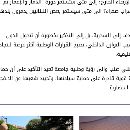
ضاء الخارج؟ إلى متى ستستمر دورة "الدمار والإعمار ثم
وسراب صحراء؟ الى متى سيستمر بعض اللبنانيين يدمرون بلده
ف إلى السخرية، بل إلى التذكير بخطورة أن تتحول الدول
 التوازن الداخلي، تصبح القرارات الوطنية أكثر عرضة للتجاذ
ليمية.
طني صلب والى رؤية وطنية جامعة تُعيد التأكيد على أن حماي
ة قوية قادرة على حماية سيادتها، وتحييد شعبها عن الانفجا
لحضارية.