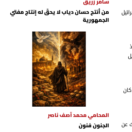
سامر زريق
ائيل
من أنتج حسان دياب لا يحقّ له إنتاج مفتي
الجمهورية
ل
كان
المحامي محمد آصف ناصر
 عن
الجنون فنون