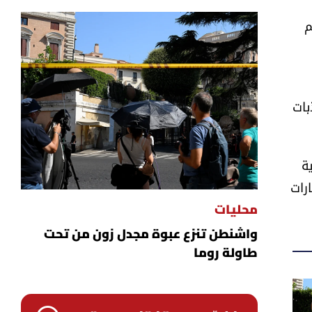
م
بات
ة
رات
محليات
واشنطن تنزع عبوة مجدل زون من تحت
طاولة روما