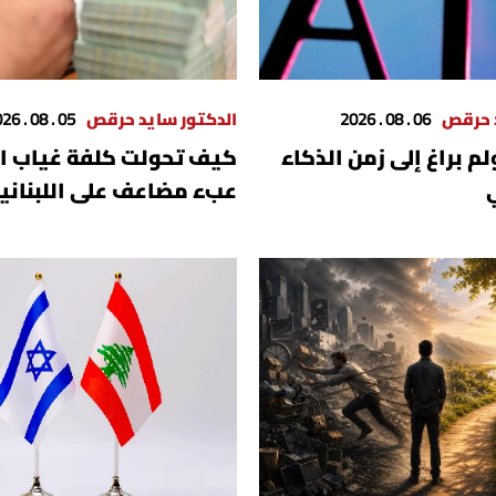
د حرقص
06 . 08 . 2026
الدكتور سايد حرقص
05 . 08 . 2026
م براغ إلى زمن الذكاء
كيف تحولت كلفة غياب ال
عبء مضاعف على اللبناني