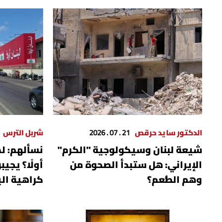
الدكتور سايد حرقص
21 . 07 . 2026
شربل الترس
شيعة لبنان وسيكولوجية "الكرم"
نسألهم: لم
الإيراني: هل ستبدأ الصحوة من
أولًا؟ يجيب
وهم الطُّعم؟
كراهية ال