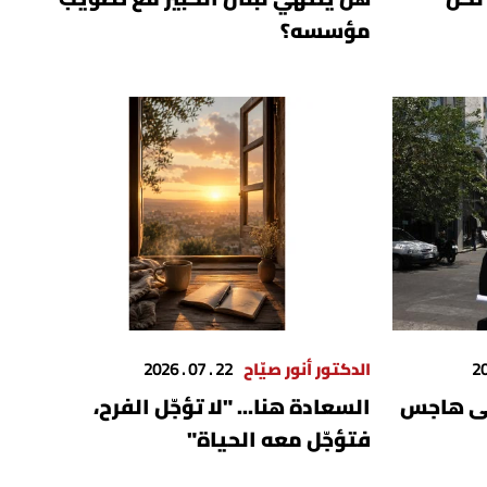
مؤسسه؟
الدكتور أنور صيّاح
22 . 07 . 2026
لى هاجس
السعادة هنا... "لا تؤجّل الفرح،
فتؤجّل معه الحياة"