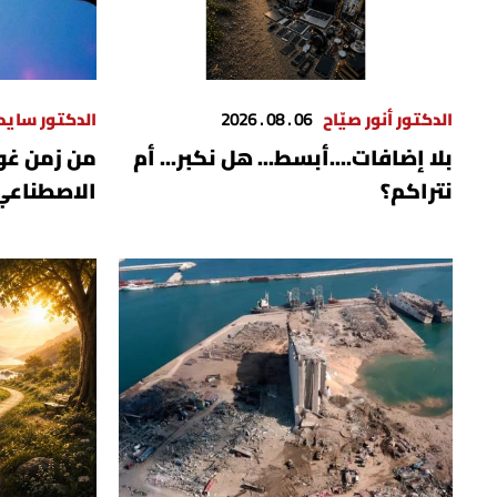
الدكتور أنور صيّاح
06 . 08 . 2026
الدكتور ساي
بلا إضافات....أبسط... هل نكبر... أم
من زمن غول
نتراكم؟
الاصطناعي