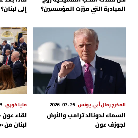
المبادرة التي ميّزت المؤسسين؟
إلى لبنان؟
المخرج رمال أبي يونس
26 . 07 . 2026
مايا خوري
 . 2026
السماء لدونالد ترامب والأرض
لقاء عون –
لجوزف عون
لبنان من «