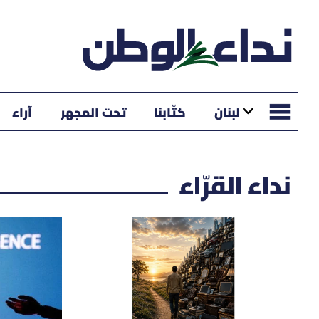
لبنان
كتّابنا
تحت المجهر
آراء
نداء القرّاء