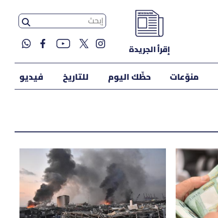
إقرأ الجريدة
منوّعات
حظّك اليوم
للتاريخ
فيديو