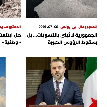
المخرج رمال أبي يونس
08 . 07 . 2026
الدكتور ساي
الجمهورية لا تُبنى بالتسويات... بل
هل ابتلعت
بسقوط الرؤوس الكبيرة
«وطنية» ا