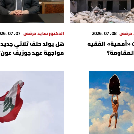
د حرقص
08 . 07 . 2026
الدكتور سايد حرقص
07 . 07 . 2026
 «أممية» الفقيه
​هل يولد حلف ثلاثي جديد
لمقاومة؟
مواجهة عهد جوزيف عون؟