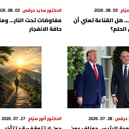
يّاح
03 . 08 . 2026
الدكتور سايد حرقص
03 . 08 . 2026
... هل القناعة تعني أن
مفاوضات تحت النار... وم
الحلم؟
حافة الانفجار
د حرقص
28 . 07 . 2026
الدكتور أنور صيّاح
27 . 07 . 2026
عودة الرئيس جوزاف عون
حين لا تتوقف: قد تتأخر...