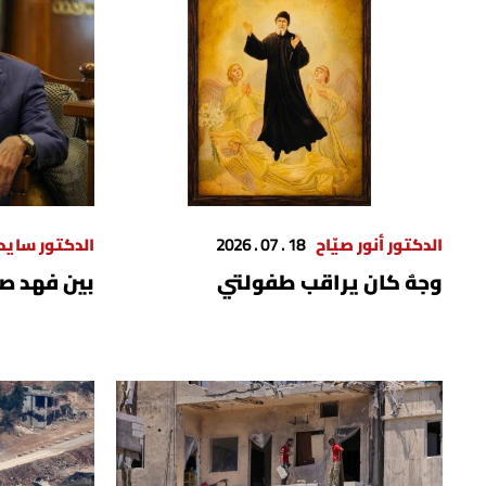
الدكتور أنور صيّاح
18 . 07 . 2026
الدكتور ساي
وجهٌ كان يراقب طفولتي
بين فهد صق