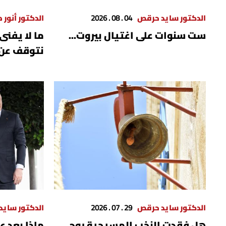
الدكتور سايد حرقص
04 . 08 . 2026
الدكتور أنور ص
ست سنوات على اغتيال بيروت...
ما لا يفنى
نتوقف عن 
الدكتور سايد حرقص
29 . 07 . 2026
الدكتور ساي
هل فقدت النخب المسيحية روح
​ماذا بعد 