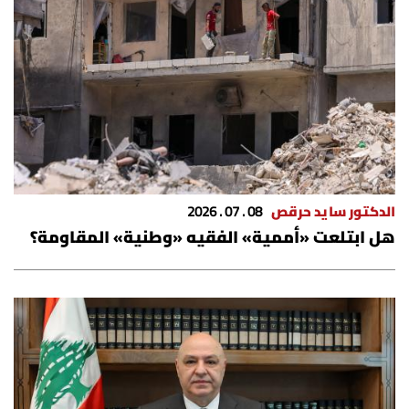
الدكتور سايد حرقص
08 . 07 . 2026
هل ابتلعت «أممية» الفقيه «وطنية» المقاومة؟