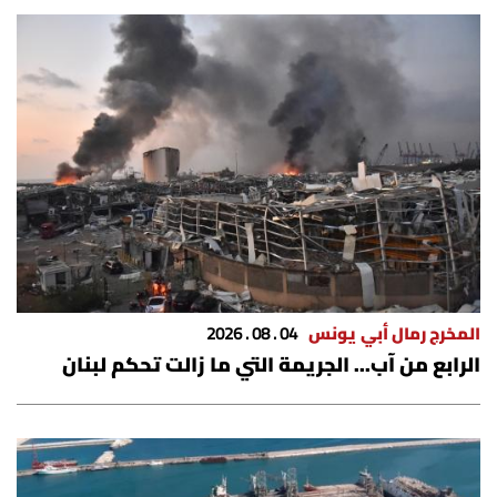
الرياضة
منوّعات
حظّك اليوم
للتاريخ
فيديو
المخرج رمال أبي يونس
04 . 08 . 2026
الرابع من آب... الجريمة التي ما زالت تحكم لبنان
من نحن
للتواصل معنا
شروط الاستخدام