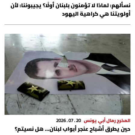
نسألهم: لماذا لا تؤمنون بلبنان أولًا؟ يجيبوننا: لأن
أولويتنا هي كراهية اليهود
المخرج رمال أبي يونس
20 . 07 . 2026
حين يطرق أشباح عنجر أبواب لبنان... هل نسيتم؟