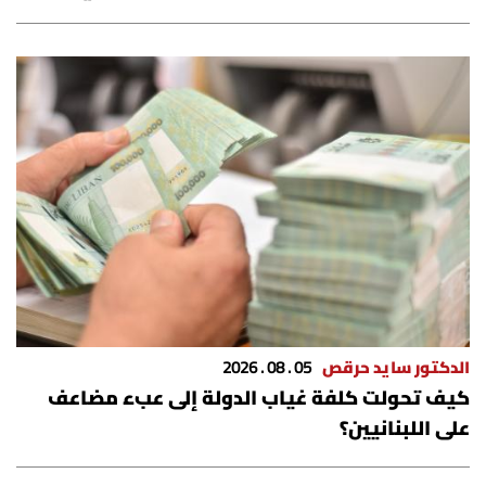
العالم
الصحافة الإسرائيلية
ثقافة وفنون
فصل من كتاب
اقرأ تضحك
كاميرا
الدكتور سايد حرقص
05 . 08 . 2026
سجالات
كيف تحولت كلفة غياب الدولة إلى عبء مضاعف
على اللبنانيين؟
صحّة وصحن