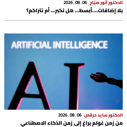
الدكتور أنور صيّاح
06 . 08 . 2026
أسرار
بلا إضافات....أبسط... هل نكبر... أم نتراكم؟
متفرقات
نداء القرّاء
خاص الموقع
كتّابنا
تحت المجهر
آراء
الدكتور سايد حرقص
06 . 08 . 2026
اقتصاد
من زمن غولم براغ إلى زمن الذكاء الاصطناعي