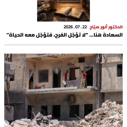
الدكتور أنور صيّاح
22 . 07 . 2026
السعادة هنا... "لا تؤجّل الفرح، فتؤجّل معه الحياة"