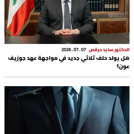
الدكتور سايد حرقص
07 . 07 . 2026
​هل يولد حلف ثلاثي جديد في مواجهة عهد جوزيف
عون؟